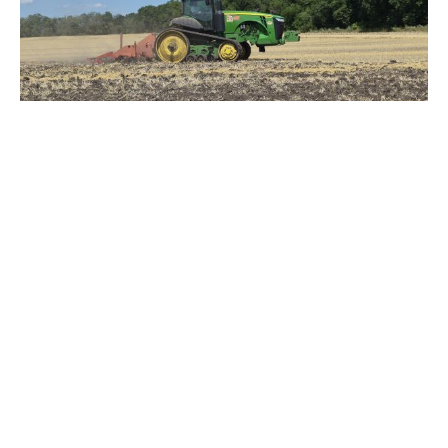
Зерно під блокадою: як українські фермери повторюють
уроки 4-річної давнини
Мобілізація, каліцтва, ПТСР: створювати сім'ї в Україні стало