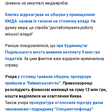
гривень на закупівлі медвиробів.
Кличко відреагував на обшуки у приміщеннях
КМДА: назвав їх тиском на столичну владу
. На
думку мера, це спроба "дестабілізувати роботу
міської влади".
Раніше повідомлялося, що
при будівництві
Подільського мосту виявили несплату 9 млн грн
податків
. За цим фактом вже відкрили кримінальну
справу.
Учора
у столиці тривали обшуки, прокурори
прийшли в "Київміськсвітло”
. Правоохоронці
розслідують фінансові махінації на суму 12 млн грн,
кошти виділялися на освітлення Києва.
Також учора
прокуратура оголосила підозру двом
чиновникам і підряднику "Спецжитлофонду”
.