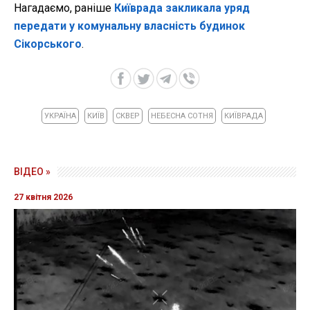
Нагадаємо, раніше
Київрада закликала уряд
передати у комунальну власність будинок
Сікорського
.
УКРАЇНА
КИЇВ
СКВЕР
НЕБЕСНА СОТНЯ
КИЇВРАДА
ВІДЕО »
27 квітня 2026