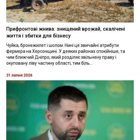
Прифронтові жнива: знищений врожай, скалічені
життя і збитки для бізнесу
Чуйка, бронежилет і шолом. Нині це звичайні атрибути
фермера на Херсонщині. У деяких районах спокійніше, та
чим ближчий Дніпро, який розділяє звільнену праву і
окуповану ліву частину області, тим біль...
31 липня 2026