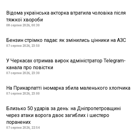
Відома українська акторка втратила чоловіка після
тяжкої хвороби
08 серпня 2026, 00:30
Бензин стрімко падає: як змінились цінники на АЗС
07 серпня 2026, 23:50
У Черкасах отримав вирок адміністратор Telegram-
канала про повістки
07 серпня 2026, 23:30
На Прикарпатті іномарка збила маленького хлопчика
07 серпня 2026, 23:00
Близько 50 ударів за день: на Дніпропетровщині
через атаки ворога двоє загиблих і шестеро
поранених
07 серпня 2026, 22:54