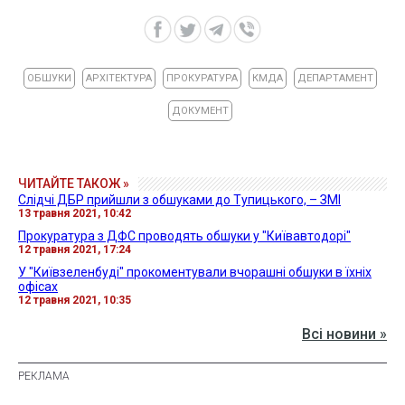
ОБШУКИ
АРХІТЕКТУРА
ПРОКУРАТУРА
КМДА
ДЕПАРТАМЕНТ
ДОКУМЕНТ
ЧИТАЙТЕ ТАКОЖ »
Слідчі ДБР прийшли з обшуками до Тупицького, – ЗМІ
13 травня 2021, 10:42
Прокуратура з ДФС проводять обшуки у "Київавтодорі"
12 травня 2021, 17:24
У "Київзеленбуді" прокоментували вчорашні обшуки в їхніх
офісах
12 травня 2021, 10:35
Всі новини »