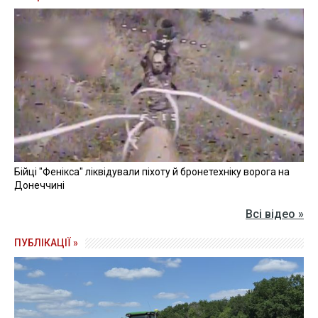
Бійці "Фенікса" ліквідували піхоту й бронетехніку ворога на
Донеччині
Всі відео »
ПУБЛІКАЦІЇ »