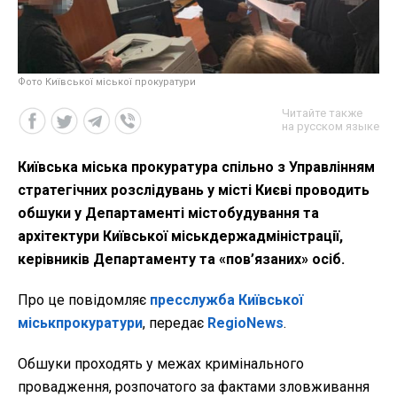
Фото Київської міської прокуратури
Читайте также
на русском языке
Київська міська прокуратура спільно з Управлінням
стратегічних розслідувань у місті Києві проводить
обшуки у Департаменті містобудування та
архітектури Київської міськдержадміністрації,
керівників Департаменту та «пов’язаних» осіб.
Про це повідомляє
пресслужба Київської
міськпрокуратури
, передає
RegioNews
.
Обшуки проходять у межах кримінального
провадження, розпочатого за фактами зловживання