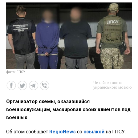
фото: ГПСУ
Читайте також
українською мовою
Организатор схемы, оказавшийся
военнослужащим, маскировал своих клиентов под
военных
Об этом сообщает
RegioNews
со
ссылкой
на ГПСУ.