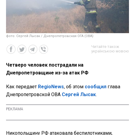
фото: Сергей Лысак / Днепропетровская ОГА (ОВА)
Читайте також
українською мовою
Четверо человек пострадали на
Днепропетровщине из-за атак РФ
Как передает
RegioNews
, об этом
сообщил
глава
Днепропетровской ОВА
Сергей Лысак
.
Никопольщину РФ атаковала беспилотниками,