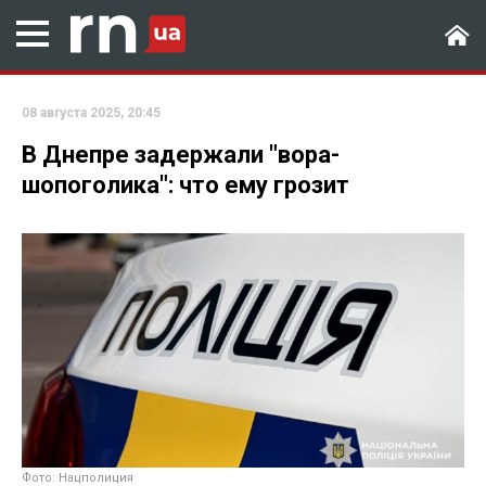
08 августа 2025, 20:45
В Днепре задержали "вора-
шопоголика": что ему грозит
Фото: Нацполиция