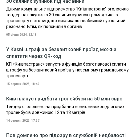
30 скляних зупинок під час війни
Днями комунальне підприємство "Київпастранс" оголосило
тендер на закупівлю 30 скляних зупинок громадського
транспорту в столиці, що викликало неабиякий суспільний
резонанс. Втім, як пояснили в організ...
05 січня 2024, 12:18
У Києві штраф за безквитковий проїзд можна
сплатити через QR-код
КП «Київпастранс» запустив функцію безготівкової сплати
штрафу за безквитковий проїзд у наземному громадському
транспорті
15 серпня 2023, 18:49
Київ планує придбати тролейбуси на 50 млн євро
Тендер оголошено на придбання нових низькопідлогових
тролейбусів довжиною 12 та 18 метрів
14 серпня 2023, 17:57
Повідомлено про підозру в службовій недбалості