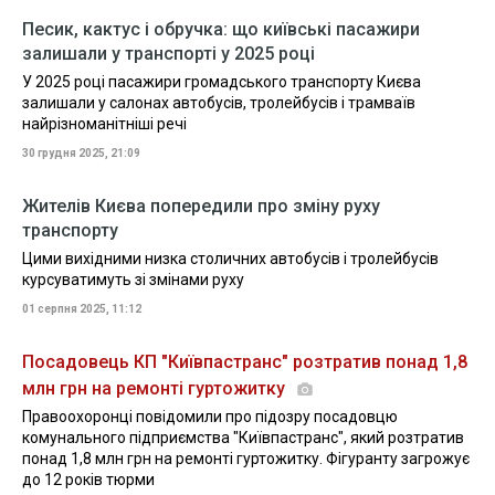
Песик, кактус і обручка: що київські пасажири
залишали у транспорті у 2025 році
У 2025 році пасажири громадського транспорту Києва
залишали у салонах автобусів, тролейбусів і трамваїв
найрізноманітніші речі
30 грудня 2025, 21:09
Жителів Києва попередили про зміну руху
транспорту
Цими вихідними низка столичних автобусів і тролейбусів
курсуватимуть зі змінами руху
01 серпня 2025, 11:12
Посадовець КП "Київпастранс" розтратив понад 1,8
млн грн на ремонті гуртожитку
Правоохоронці повідомили про підозру посадовцю
комунального підприємства "Київпастранс", який розтратив
понад 1,8 млн грн на ремонті гуртожитку. Фігуранту загрожує
до 12 років тюрми