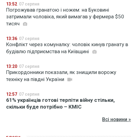
13:52
07 серпня
Погрожував гранатою і ножем: на Буковині
затримали чоловіка, який вимагав у фермера $50
тисяч
13:36
07 серпня
Конфлікт через комуналку: чоловік кинув гранату в
будівлю підприємства на Київщині
13:20
07 серпня
Прикордонники показали, як знищили ворожу
техніку на півдні України
12:57
07 серпня
61% українців готові терпіти війну стільки,
скільки буде потрібно – КМІС
Всі новини »