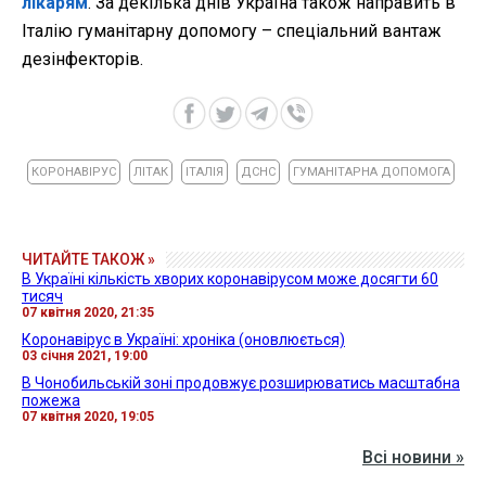
лікарям
. За декілька днів Україна також направить в
Італію гуманітарну допомогу – спеціальний вантаж
дезінфекторів.
КОРОНАВІРУС
ЛІТАК
ІТАЛІЯ
ДСНС
ГУМАНІТАРНА ДОПОМОГА
ЧИТАЙТЕ ТАКОЖ »
В Україні кількість хворих коронавірусом може досягти 60
тисяч
07 квітня 2020, 21:35
Коронавірус в Україні: хроніка (оновлюється)
03 січня 2021, 19:00
В Чонобильській зоні продовжує розширюватись масштабна
пожежа
07 квітня 2020, 19:05
Всі новини »