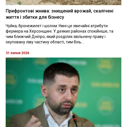
Прифронтові жнива: знищений врожай, скалічені
життя і збитки для бізнесу
Чуйка, бронежилет і шолом. Нині це звичайні атрибути
фермера на Херсонщині. У деяких районах спокійніше, та
чим ближчий Дніпро, який розділяє звільнену праву і
окуповану ліву частину області, тим біль...
31 липня 2026