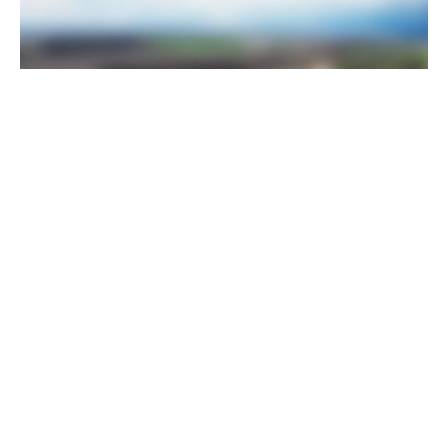
Прикордонники показали, як знищили девʼять російських
"Молній" на Харківщині
07 серпня 2025