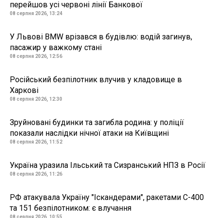
перейшов усі червоні лінії Банкової
08 серпня 2026, 13:24
У Львові BMW врізався в будівлю: водій загинув,
пасажир у важкому стані
08 серпня 2026, 12:56
Російський безпілотник влучив у кладовище в
Харкові
08 серпня 2026, 12:30
Зруйновані будинки та загибла родина: у поліції
показали наслідки нічної атаки на Київщині
08 серпня 2026, 11:52
Україна уразила Ільський та Сизранський НПЗ в Росії
08 серпня 2026, 11:26
РФ атакувала Україну "Іскандерами", ракетами С-400
та 151 безпілотником: є влучання
08 серпня 2026, 10:55