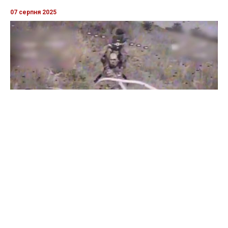
07 серпня 2025
Бійці "Фенікса" ліквідували піхоту й бронетехніку ворога на
Донеччині
Всі відео »
ПУБЛІКАЦІЇ »