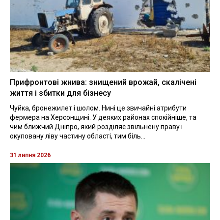
Прифронтові жнива: знищений врожай, скалічені
життя і збитки для бізнесу
Чуйка, бронежилет і шолом. Нині це звичайні атрибути
фермера на Херсонщині. У деяких районах спокійніше, та
чим ближчий Дніпро, який розділяє звільнену праву і
окуповану ліву частину області, тим біль...
31 липня 2026