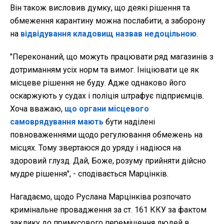
Він також висловив думку, що деякі рішення та
обмеження карантину можна послабити, а заборону
на
відвідування кладовищ назвав недоцільною
.
"Переконаний, що можуть працювати ряд магазинів з
дотриманням усіх норм та вимог. Ініціювати це як
місцеве рішення не буду. Адже однаково його
оскаржують у судах і поліція штрафує підприємців.
Хоча вважаю,
що органи місцевого
самоврядування мають
бути наділені
повноваженнями щодо регулювання обмежень на
місцях. Тому звертаюся до уряду і надіюся на
здоровий глузд. Дай, Боже, розуму прийняти дійсно
мудре рішення", - сподівається Марцінків.
Нагадаємо, щодо Руслана Марцінківа розпочато
кримінальне провадження за ст. 161 ККУ за фактом
заклику до примусового переміщення людей в