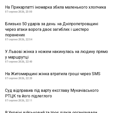
На Прикарпатті іномарка збила маленького хлопчика
07 серпня 2026, 23:00
Близько 50 ударів за день: на Дніпропетровщині
через атаки ворога двоє загиблих і шестеро
поранених
07 серпня 2026, 22:54
У Львові жінка з ножем накинулась на людину прямо
у маршрутці
07 серпня 2026, 22:40
На Житомирщині жінка втратила гроші через SMS
07 серпня 2026, 22:20
Суд відправив під варту ексглаву Мукачівського
РТЦК та його підлеглого
07 серпня 2026, 22:11
В Україні військовий та троє ділків організували