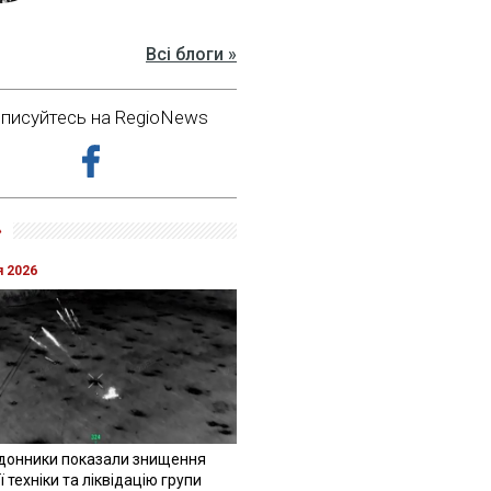
Всі блоги »
дписуйтесь на RegioNews
»
я 2026
донники показали знищення
 техніки та ліквідацію групи