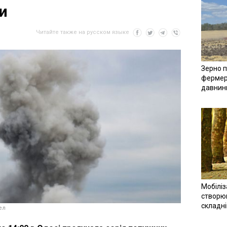
и
Читайте также на русском языке
Зерно п
фермер
давнин
Мобіліз
створюв
складн
ел