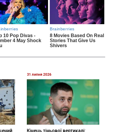
31 липня 2026
щений
Кінець тіньової вертикалі: