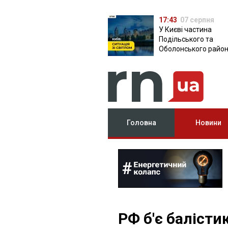
17:43
07 серпня
У Києві частина
Подільського та
Оболонського район
залишилася без світ
чому причина
Головна
Новини
РФ б'є балістик