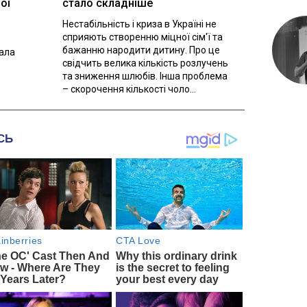
ої
стало складніше
Нестабільність і криза в Україні не
сприяють створенню міцної сім'ї та
бажанню народити дитину. Про це
вала
свідчить велика кількість розлучень
та зниження шлюбів. Інша проблема
– скорочення кількості чоло...