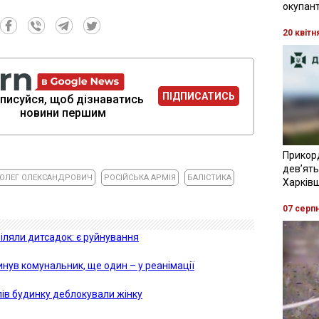
окупант
20 квітн
ПІДПИСАТИСЬ
писуйся, щоб дізнаватись
новини першим
Прикор
девʼять
 ОЛЕГ ОЛЕКСАНДРОВИЧ
РОСІЙСЬКА АРМІЯ
БАЛІСТИКА
Харків
07 серп
іляли дитсадок: є руйнування
инув комунальник, ще один – у реанімації
лів будинку деблокували жінку