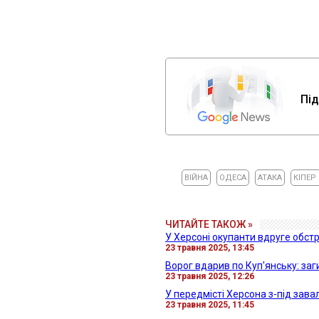
Під
ВІЙНА
ОДЕСА
АТАКА
КІПЕР
ЧИТАЙТЕ ТАКОЖ »
У Херсоні окупанти вдруге обстр
23 травня 2025, 13:45
Ворог вдарив по Куп'янську: заг
23 травня 2025, 12:26
У передмісті Херсона з-під зава
23 травня 2025, 11:45