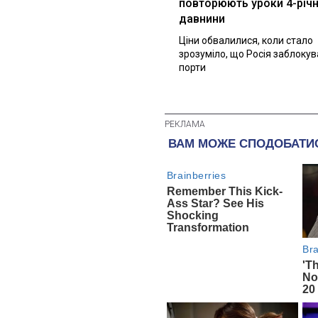
повторюють уроки 4-річн
давнини
Ціни обвалилися, коли стало
зрозуміло, що Росія заблоку
порти