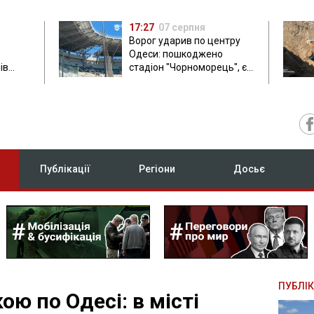
17:27
07 серпня
Ворог ударив по центру
Одеси: пошкоджено
ів
стадіон "Чорноморець", є
ла: в
постраждала
Публікації
Регіони
Досьє
ПУБЛІК
ою по Одесі: в місті