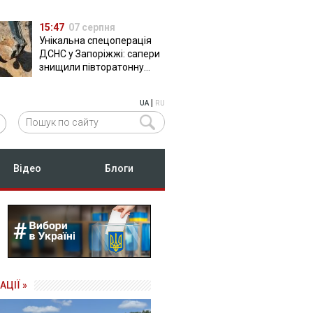
15:47
07 серпня
Унікальна спецоперація
ДСНС у Запоріжжі: сапери
знищили півторатонну
російську авіабомбу
ФАБ-500
|
UA
RU
Відео
Блоги
АЦІЇ »