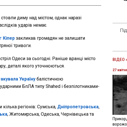
стовпи диму над містом, однак наразі
аслідків ударів немає.
Пі
г Кіпер
закликав громадян не залишати
ряної тривоги.
стріл Одеси за сьогодні. Раніше вранці місто
ВІДЕО 
ру, деталі якого уточнюються.
27 квітн
такувала Україну
балістичною
 ударними БпЛА типу Shahed і безпілотниками-
 кілька регіонів: Сумська,
Дніпропетровська
,
ська
, Житомирська, Одеська, Чернівецька та
Прикор
ворожої