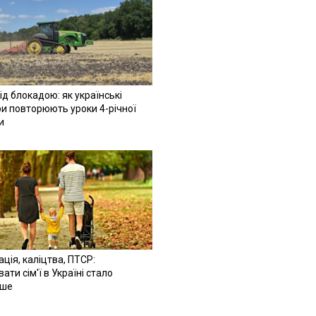
ід блокадою: як українські
и повторюють уроки 4-річної
и
ація, каліцтва, ПТСР:
ати сім'ї в Україні стало
іше