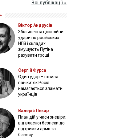
Всі публікації »
»
Віктор Андрусів
Збільшення ціни війни:
удари по російських
НПЗ і складах
змушують Путіна
рахувати гроші
Сергій Фурса
Один удар – і хвиля
паніки: як Росія
намагається зламати
українців
Валерій Пекар
План дій у часи зневіри:
від власної безпеки до
підтримки армії та
бізнесу