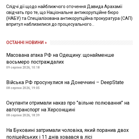
Слідчі дії щодо найближчого оточення Давида Арахамії
свідчать про те, що Національне антикорупційне бюро
(НАБУ) та Спеціалізована антикорупційна прокуратура (САП)
впритул наблизилися до процесуального...
ОСТАННІ НОВИНИ »
Масована атака РФ на Одещину: щонайменше
восьмеро постраждалих
09 серпня 2026, 10:18
Війська РФ просунулися на Донеччині – DeepState
08 серпня 2026, 19:05
Окупанти отримали наказ про "вільне полювання" на
автотранспорт на Херсонщині
08 серпня 2026, 18:39
На Буковині затримали чоловіка, який поранив двох
поліцейських і 11 днів ховався в лісі