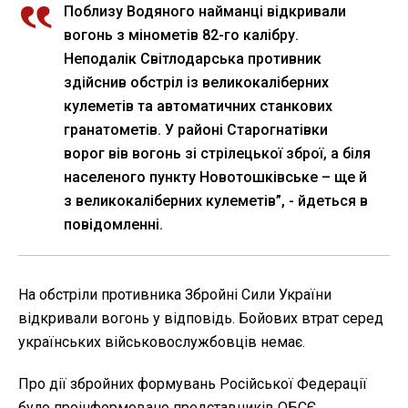
Поблизу Водяного найманці відкривали
вогонь з мінометів 82-го калібру.
Неподалік Світлодарська противник
здійснив обстріл із великокаліберних
кулеметів та автоматичних станкових
гранатометів. У районі Старогнатівки
ворог вів вогонь зі стрілецької зброї, а біля
населеного пункту Новотошківське – ще й
з великокаліберних кулеметів”, - йдеться в
повідомленні.
На обстріли противника Збройні Сили України
відкривали вогонь у відповідь. Бойових втрат серед
українських військовослужбовців немає.
Про дії збройних формувань Російської Федерації
було проінформовано представників ОБСЄ.