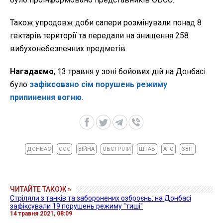
Також упродовж доби сапери розмінували понад 8
гектарів території та передали на знищення 258
вибухонебезпечних предметів.
Нагадаємо
, 13 травня у зоні бойових дій на Донбасі
було
зафіксовано сім порушень режиму
припинення вогню.
ДОНБАС
ООС
ВІЙНА
ОБСТРІЛИ
ШТАБ
АТО
ЗВІТ
ЧИТАЙТЕ ТАКОЖ »
Стріляли з танків та заборонених озброєнь: на Донбасі
зафіксували 19 порушень режиму "тиші"
14 травня 2021, 08:09