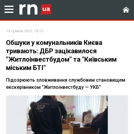
14 травня 2021, 18:15
Обшуки у комунальників Києва
тривають: ДБР зацікавилося
"Житлоінвестбудом" та "Київським
міським БТІ"
Підозрюють зловживання службовим становищем
екскерівником "Житлоінвестбуду — УКБ"