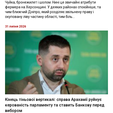
Чуйка, бронежилет і шолом. Нині це звичайні атрибути
фермера на Херсонщині. У деяких районах спокійніше, та
чим ближчий Дніпро, який розділяє звільнену праву і
окуповану ліву частину області, тим біль...
31 липня 2026
Кінець тіньової вертикалі: справа Арахамії руйнує
керованість парламенту та ставить Банкову перед
вибором