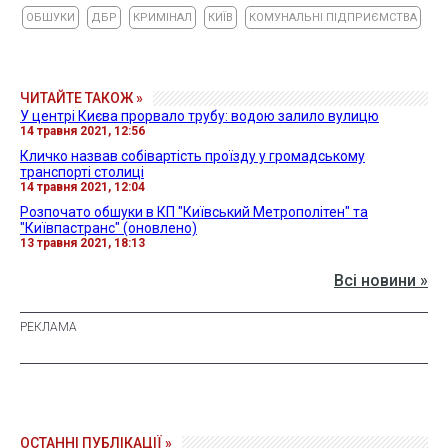
ОБШУКИ
ДБР
КРИМІНАЛ
КИЇВ
КОМУНАЛЬНІ ПІДПРИЄМСТВА
ЧИТАЙТЕ ТАКОЖ »
У центрі Києва прорвало трубу: водою залило вулицю
14 травня 2021, 12:56
Кличко назвав собівартість проїзду у громадському
транспорті столиці
14 травня 2021, 12:04
Розпочато обшуки в КП "Київський Метрополітен" та
"Київпастранс" (оновлено)
13 травня 2021, 18:13
Всі новини »
ОСТАННІ ПУБЛІКАЦІЇ »