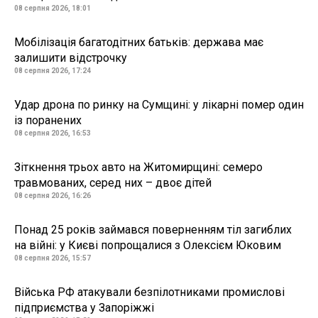
08 серпня 2026, 18:01
Мобілізація багатодітних батьків: держава має
залишити відстрочку
08 серпня 2026, 17:24
Удар дрона по ринку на Сумщині: у лікарні помер один
із поранених
08 серпня 2026, 16:53
Зіткнення трьох авто на Житомирщині: семеро
травмованих, серед них – двоє дітей
08 серпня 2026, 16:26
Понад 25 років займався поверненням тіл загиблих
на війні: у Києві попрощалися з Олексієм Юковим
08 серпня 2026, 15:57
Війська РФ атакували безпілотниками промислові
підприємства у Запоріжжі