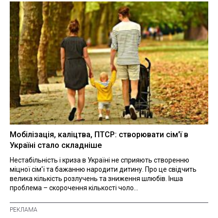
Мобілізація, каліцтва, ПТСР: створювати сім'ї в
Україні стало складніше
Нестабільність і криза в Україні не сприяють створенню
міцної сім'ї та бажанню народити дитину. Про це свідчить
велика кількість розлучень та зниження шлюбів. Інша
проблема – скорочення кількості чоло...