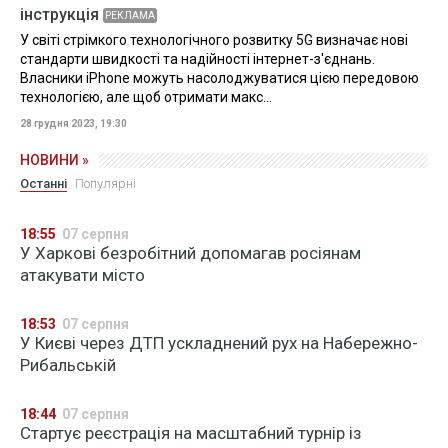
інструкція
РЕКЛАМА
У світі стрімкого технологічного розвитку 5G визначає нові
стандарти швидкості та надійності інтернет-з'єднань.
Власники iPhone можуть насолоджуватися цією передовою
технологією, але щоб отримати макс...
28 грудня 2023, 19:30
НОВИНИ »
Останні
Популярні
18:55
07 серпня
У Харкові безробітний допомагав росіянам
атакувати місто
18:53
07 серпня
У Києві через ДТП ускладнений рух на Набережно-
Рибальській
18:44
07 серпня
Стартує реєстрація на масштабний турнір із