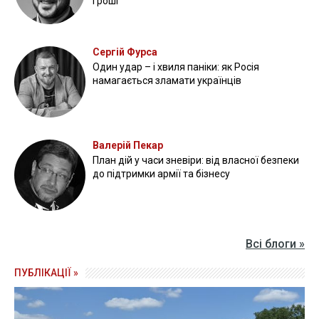
гроші
Сергій Фурса
Один удар – і хвиля паніки: як Росія
намагається зламати українців
Валерій Пекар
План дій у часи зневіри: від власної безпеки
до підтримки армії та бізнесу
Всі блоги »
ПУБЛІКАЦІЇ »