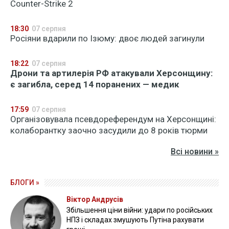
Counter-Strike 2
18:30
07 серпня
Росіяни вдарили по Ізюму: двоє людей загинули
18:22
07 серпня
Дрони та артилерія РФ атакували Херсонщину:
є загибла, серед 14 поранених — медик
17:59
07 серпня
Організовувала псевдореферендум на Херсонщині:
колаборантку заочно засудили до 8 років тюрми
Всі новини »
БЛОГИ »
Віктор Андрусів
Збільшення ціни війни: удари по російських
НПЗ і складах змушують Путіна рахувати