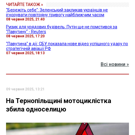
ЧИТАЙТЕ ТАКОЖ »
"Бережіть себе": Зеленський закликав українців не
ігнорувати повітряну тривогу найближчим часом
08 червня 2025, 21:40
Ризик для урядових будівель: Путін ще не помстився за
"Павутину" - Reuters
08 червня 2025, 17:20
"Павутина" в дії: СБУ показала нове відео успішного удару по
стратегічній авіації РФ
07 червня 2025, 18:13
Всі новини »
09 червня 2025, 13:21
На Тернопільщині мотоциклістка
збила односелицю