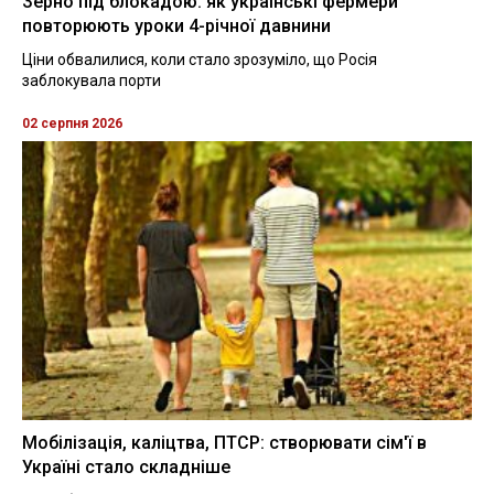
Зерно під блокадою: як українські фермери
повторюють уроки 4-річної давнини
Ціни обвалилися, коли стало зрозуміло, що Росія
заблокувала порти
02 серпня 2026
Мобілізація, каліцтва, ПТСР: створювати сім'ї в
Україні стало складніше