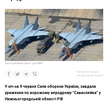
ілюстративне фото: росЗМІ
Читайте также
на русском языке
У ніч на 9 червня Сили оборони України, завдали
ураження по ворожому аеродрому "Саваслейка" у
Нижньогородській області РФ