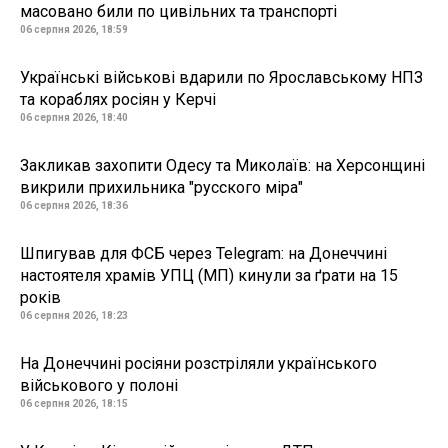
масовано били по цивільних та транспорті
06 серпня 2026, 18:59
Українські військові вдарили по Ярославському НПЗ
та кораблях росіян у Керчі
06 серпня 2026, 18:40
Закликав захопити Одесу та Миколаїв: на Херсонщині
викрили прихильника "русского міра"
06 серпня 2026, 18:36
Шпигував для ФСБ через Telegram: на Донеччині
настоятеля храмів УПЦ (МП) кинули за ґрати на 15
років
06 серпня 2026, 18:23
На Донеччині росіяни розстріляли українського
військового у полоні
06 серпня 2026, 18:15