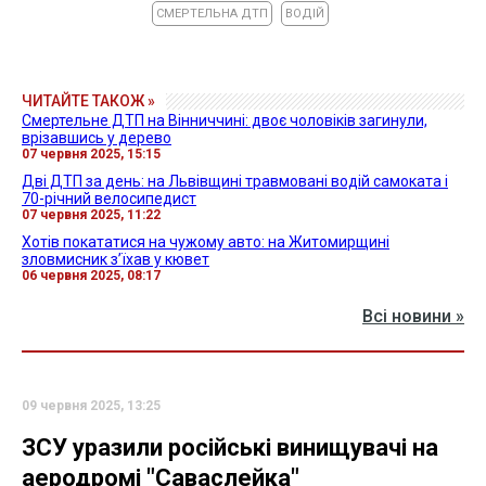
СМЕРТЕЛЬНА ДТП
ВОДІЙ
ЧИТАЙТЕ ТАКОЖ »
Смертельне ДТП на Вінниччині: двоє чоловіків загинули,
врізавшись у дерево
07 червня 2025, 15:15
Дві ДТП за день: на Львівщині травмовані водій самоката і
70-річний велосипедист
07 червня 2025, 11:22
Хотів покататися на чужому авто: на Житомирщині
зловмисник з’їхав у кювет
06 червня 2025, 08:17
Всі новини »
09 червня 2025, 13:25
ЗСУ уразили російські винищувачі на
аеродромі "Саваслейка"