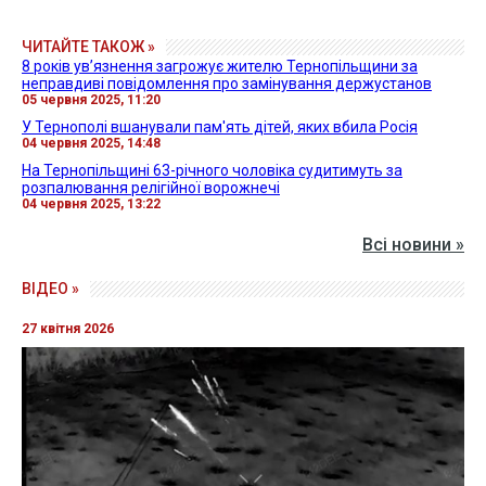
ЧИТАЙТЕ ТАКОЖ »
8 років ув’язнення загрожує жителю Тернопільщини за
неправдиві повідомлення про замінування держустанов
05 червня 2025, 11:20
У Тернополі вшанували пам'ять дітей, яких вбила Росія
04 червня 2025, 14:48
На Тернопільщині 63-річного чоловіка судитимуть за
розпалювання релігійної ворожнечі
04 червня 2025, 13:22
Всі новини »
ВІДЕО »
27 квітня 2026