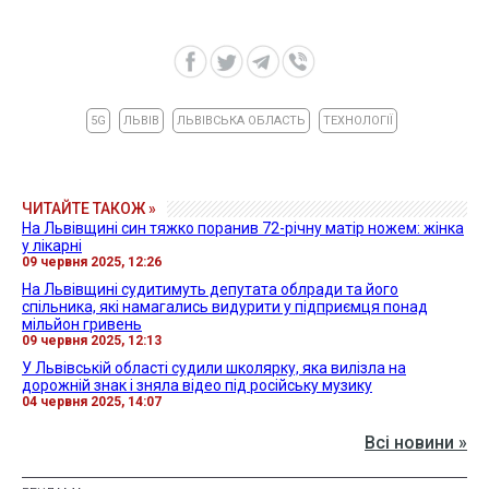
5G
ЛЬВІВ
ЛЬВІВСЬКА ОБЛАСТЬ
ТЕХНОЛОГІЇ
ЧИТАЙТЕ ТАКОЖ »
На Львівщині син тяжко поранив 72-річну матір ножем: жінка
у лікарні
09 червня 2025, 12:26
На Львівщині судитимуть депутата облради та його
спільника, які намагались видурити у підприємця понад
мільйон гривень
09 червня 2025, 12:13
У Львівській області судили школярку, яка вилізла на
дорожній знак і зняла відео під російську музику
04 червня 2025, 14:07
Всі новини »