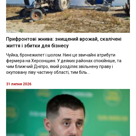
Прифронтові жнива: знищений врожай, скалічені
життя і збитки для бізнесу
Чуйка, бронежилет і шолом. Нині це звичайні атрибути
фермера на Херсонщині. У деяких районах спокійніше, та
чим ближчий Дніпро, який розділяє звільнену праву і
окуповану ліву частину області, тим біль...
31 липня 2026