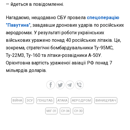
— йдеться в повідомленні.
Нагадаємо, нещодавно СБУ провела
спецоперацію
"Павутина"
, завдавши дронових ударів по російських
аеродромах. У результаті роботи українських
військових уражено понад 40 російських літаків. Це,
зокрема, стратегічні бомбардувальники Ту-95МС,
Ту-22М3, Ту-160 та літаки-розвідники А-50У.
Орієнтовна вартість ураженої авіації РФ понад 7
мільярдів доларів.
ВІЙНА
ЗСУ
ГЕНШТАБ
АТАКА
АЕРОДРОМ
ВИНИЩУВАЧ
МІГ-31
СУ-34
СУ-30