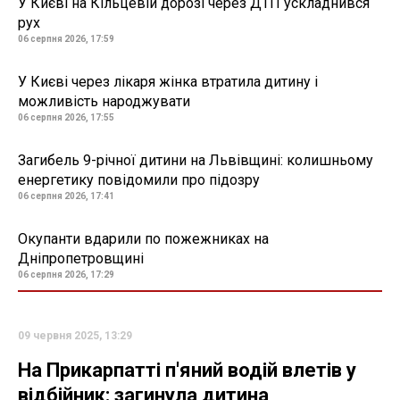
У Києві на Кільцевій дорозі через ДТП ускладнився
рух
06 серпня 2026, 17:59
У Києві через лікаря жінка втратила дитину і
можливість народжувати
06 серпня 2026, 17:55
Загибель 9-річної дитини на Львівщині: колишньому
енергетику повідомили про підозру
06 серпня 2026, 17:41
Окупанти вдарили по пожежниках на
Дніпропетровщині
06 серпня 2026, 17:29
09 червня 2025, 13:29
На Прикарпатті п'яний водій влетів у
відбійник: загинула дитина