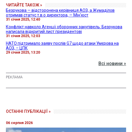
ЧИТАЙТЕ ТАКОЖ »
Безрукова — відсторонена керівниця АОЗ, а Жумаділов
отримав статус т.в.о директора, — Мін'юст
31 січня 2025, 12:40
Конфлікт навколо Агенції оборонних закупівель: Безрукова
написала відкритий лист президентові
31 січня 2025, 12:03
НАТО підтримало заяву послів G7 щодо атаки Умєрова на
АОЗ, – ЦПК
29 січня 2025, 13:20
Всі новини »
ОСТАННІ ПУБЛІКАЦІЇ »
06 серпня 2026