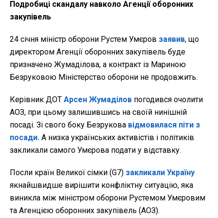
Подробиці скандалу навколо Агенції оборонних
закупівель
24 січня міністр оборони Рустем Умєров
заявив
, що
директором Агенції оборонних закупівель буде
призначено Жумаділова, а контракт із Мариною
Безруковою Міністерство оборони не продовжить.
Керівник ДОТ
Арсен Жумаділов
погодився очолити
АОЗ, при цьому залишившись на своїй нинішній
посаді. Зі свого боку Безрукова
відмовилася піти з
посади.
А низка українських активістів і політиків
закликали самого Умєрова подати у відставку.
Посли країн Великої сімки (G7)
закликали Україну
якнайшвидше вирішити конфліктну ситуацію, яка
виникла між міністром оборони Рустемом Умєровим
та Агенцією оборонних закупівель (АОЗ).