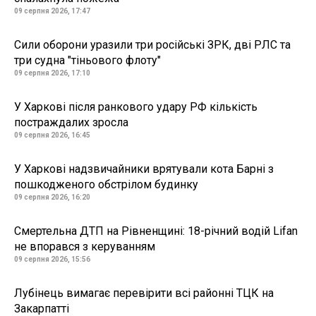
09 серпня 2026, 17:47
Сили оборони уразили три російські ЗРК, дві РЛС та
три судна "тіньового флоту"
09 серпня 2026, 17:10
У Харкові після ранкового удару РФ кількість
постраждалих зросла
09 серпня 2026, 16:45
У Харкові надзвичайники врятували кота Барні з
пошкодженого обстрілом будинку
09 серпня 2026, 16:20
Смертельна ДТП на Рівненщині: 18-річний водій Lifan
не впорався з керуванням
09 серпня 2026, 15:56
Лубінець вимагає перевірити всі районні ТЦК на
Закарпатті