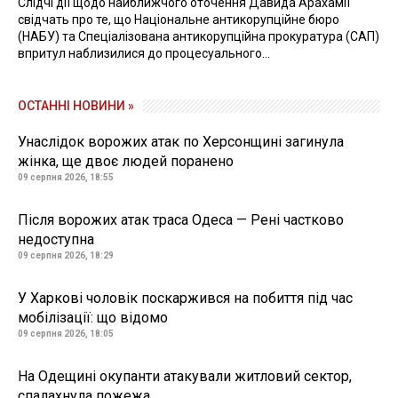
Слідчі дії щодо найближчого оточення Давида Арахамії
свідчать про те, що Національне антикорупційне бюро
(НАБУ) та Спеціалізована антикорупційна прокуратура (САП)
впритул наблизилися до процесуального...
ОСТАННІ НОВИНИ »
Унаслідок ворожих атак по Херсонщині загинула
жінка, ще двоє людей поранено
09 серпня 2026, 18:55
Після ворожих атак траса Одеса — Рені частково
недоступна
09 серпня 2026, 18:29
У Харкові чоловік поскаржився на побиття під час
мобілізації: що відомо
09 серпня 2026, 18:05
На Одещині окупанти атакували житловий сектор,
спалахнула пожежа