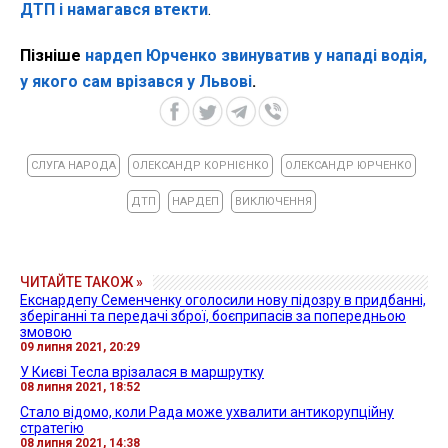
ДТП і намагався втекти
.
Пізніше
нардеп Юрченко звинуватив у нападі водія,
у якого сам врізався у Львові
.
СЛУГА НАРОДА
ОЛЕКСАНДР КОРНІЄНКО
ОЛЕКСАНДР ЮРЧЕНКО
ДТП
НАРДЕП
ВИКЛЮЧЕННЯ
ЧИТАЙТЕ ТАКОЖ »
Екснардепу Семенченку оголосили нову підозру в придбанні,
зберіганні та передачі зброї, боєприпасів за попередньою
змовою
09 липня 2021, 20:29
У Києві Тесла врізалася в маршрутку
08 липня 2021, 18:52
Стало відомо, коли Рада може ухвалити антикорупційну
стратегію
08 липня 2021, 14:38