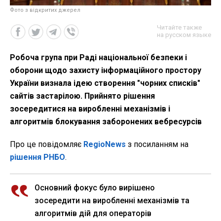
Фото з відкритих джерел
Читайте также
на русском языке
Робоча група при Раді національної безпеки і
оборони щодо захисту інформаційного простору
України визнала ідею створення "чорних списків"
сайтів застарілою. Прийнято рішення
зосередитися на виробленні механізмів і
алгоритмів блокування заборонених вебресурсів
Про це повідомляє
RegioNews
з посиланням на
рішення РНБО
.
Основний фокус було вирішено
зосередити на виробленні механізмів та
алгоритмів дій для операторів