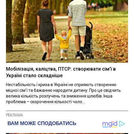
Мобілізація, каліцтва, ПТСР: створювати сім'ї в
Україні стало складніше
Нестабільність і криза в Україні не сприяють створенню
міцної сім'ї та бажанню народити дитину. Про це свідчить
велика кількість розлучень та зниження шлюбів. Інша
проблема – скорочення кількості чоло...