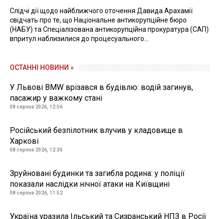
Слідчі дії щодо найближчого оточення Давида Арахамії
свідчать про те, що Національне антикорупційне бюро
(НАБУ) та Спеціалізована антикорупційна прокуратура (САП)
впритул наблизилися до процесуального...
ОСТАННІ НОВИНИ »
У Львові BMW врізався в будівлю: водій загинув,
пасажир у важкому стані
08 серпня 2026, 12:56
Російський безпілотник влучив у кладовище в
Харкові
08 серпня 2026, 12:30
Зруйновані будинки та загибла родина: у поліції
показали наслідки нічної атаки на Київщині
08 серпня 2026, 11:52
Україна уразила Ільський та Сизранський НПЗ в Росії