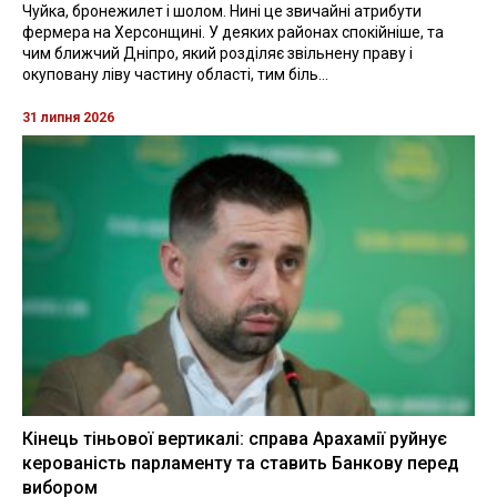
Чуйка, бронежилет і шолом. Нині це звичайні атрибути
фермера на Херсонщині. У деяких районах спокійніше, та
чим ближчий Дніпро, який розділяє звільнену праву і
окуповану ліву частину області, тим біль...
31 липня 2026
Кінець тіньової вертикалі: справа Арахамії руйнує
керованість парламенту та ставить Банкову перед
вибором