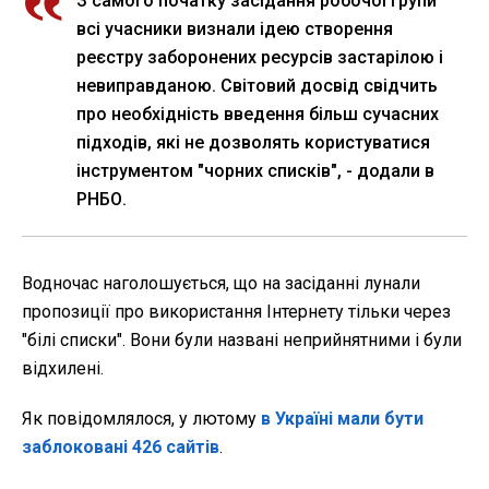
З самого початку засідання робочої групи
всі учасники визнали ідею створення
реєстру заборонених ресурсів застарілою і
невиправданою. Світовий досвід свідчить
про необхідність введення більш сучасних
підходів, які не дозволять користуватися
інструментом "чорних списків", - додали в
РНБО.
Водночас наголошується, що на засіданні лунали
пропозиції про використання Інтернету тільки через
"білі списки". Вони були названі неприйнятними і були
відхилені.
Як повідомлялося, у лютому
в Україні мали бути
заблоковані 426 сайтів
.