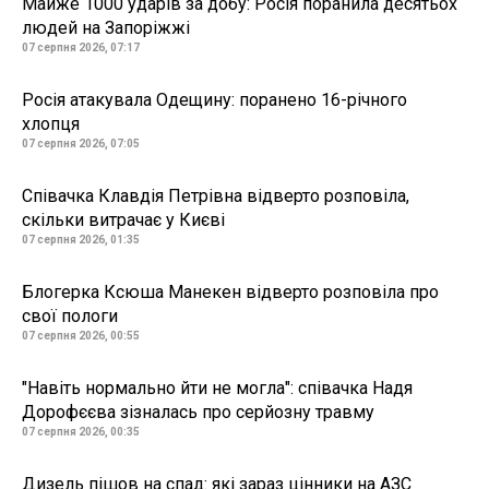
Майже 1000 ударів за добу: Росія поранила десятьох
людей на Запоріжжі
07 серпня 2026, 07:17
Росія атакувала Одещину: поранено 16-річного
хлопця
07 серпня 2026, 07:05
Співачка Клавдія Петрівна відверто розповіла,
скільки витрачає у Києві
07 серпня 2026, 01:35
Блогерка Ксюша Манекен відверто розповіла про
свої пологи
07 серпня 2026, 00:55
"Навіть нормально йти не могла": співачка Надя
Дорофєєва зізналась про серйозну травму
07 серпня 2026, 00:35
Дизель пішов на спад: які зараз цінники на АЗС