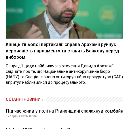
Кінець тіньової вертикалі: справа Арахамії руйнує
керованість парламенту та ставить Банкову перед
вибором
Слідчі дії щодо найближчого оточення Давида Арахамії
свідчать про те, що Національне антикорупційне бюро
(НАБУ) та Спеціалізована антикорупційна прокуратура (САП)
впритул наблизилися до процесуального...
ОСТАННІ НОВИНИ »
Під час жнив у полі на Рівненщині спалахнув комбайн
07 серпня 2026, 07:36