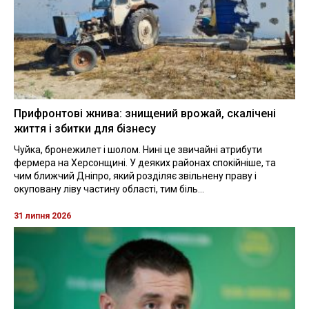
Прифронтові жнива: знищений врожай, скалічені
життя і збитки для бізнесу
Чуйка, бронежилет і шолом. Нині це звичайні атрибути
фермера на Херсонщині. У деяких районах спокійніше, та
чим ближчий Дніпро, який розділяє звільнену праву і
окуповану ліву частину області, тим біль...
31 липня 2026