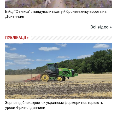
Бійці "Фенікса" ліквідували піхоту й бронетехніку ворога на
Донеччині
Всі відео »
ПУБЛІКАЦІЇ »
Зерно під блокадою: як українські фермери повторюють
уроки 4-річної давнини