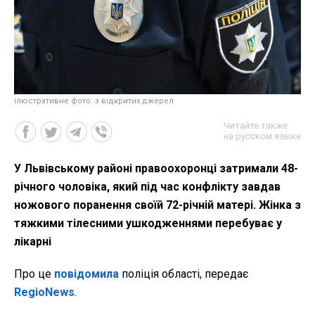
ілюстративне фото: з відкритих джерел
Читайте также
на русском языке
У Львівському районі правоохоронці затримали 48-
річного чоловіка, який під час конфлікту завдав
ножового поранення своїй 72-річній матері. Жінка з
тяжкими тілесними ушкодженнями перебуває у
лікарні
Про це
повідомила
поліція області, передає
RegioNews
.