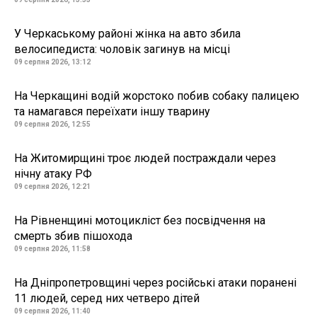
У Черкаському районі жінка на авто збила
велосипедиста: чоловік загинув на місці
09 серпня 2026, 13:12
На Черкащині водій жорстоко побив собаку палицею
та намагався переїхати іншу тварину
09 серпня 2026, 12:55
На Житомирщині троє людей постраждали через
нічну атаку РФ
09 серпня 2026, 12:21
На Рівненщині мотоцикліст без посвідчення на
смерть збив пішохода
09 серпня 2026, 11:58
На Дніпропетровщині через російські атаки поранені
11 людей, серед них четверо дітей
09 серпня 2026, 11:40