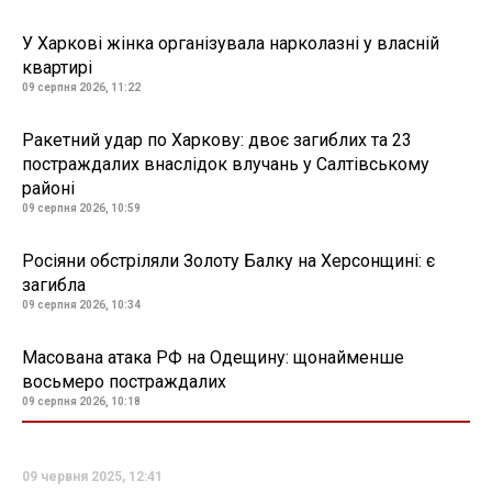
У Харкові жінка організувала нарколазні у власній
квартирі
09 серпня 2026, 11:22
Ракетний удар по Харкову: двоє загиблих та 23
постраждалих внаслідок влучань у Салтівському
районі
09 серпня 2026, 10:59
Росіяни обстріляли Золоту Балку на Херсонщині: є
загибла
09 серпня 2026, 10:34
Масована атака РФ на Одещину: щонайменше
восьмеро постраждалих
09 серпня 2026, 10:18
09 червня 2025, 12:41