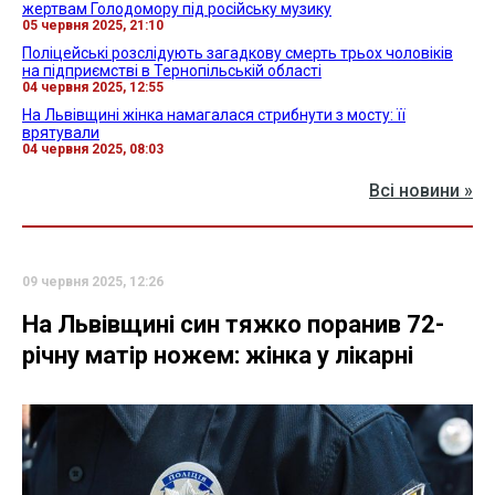
жертвам Голодомору під російську музику
05 червня 2025, 21:10
Поліцейські розслідують загадкову смерть трьох чоловіків
на підприємстві в Тернопільській області
04 червня 2025, 12:55
На Львівщині жінка намагалася стрибнути з мосту: її
врятували
04 червня 2025, 08:03
Всі новини »
09 червня 2025, 12:26
На Львівщині син тяжко поранив 72-
річну матір ножем: жінка у лікарні