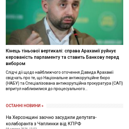
Кінець тіньової вертикалі: справа Арахамії руйнує
керованість парламенту та ставить Банкову перед
вибором
Слідчі дії щодо найближчого оточення Давида Арахамії
свідчать про те, що Національне антикорупційне бюро
(НАБУ) та Спеціалізована антикорупційна прокуратура (САП)
впритул наблизилися до процесуального...
ОСТАННІ НОВИНИ »
На Херсонщині заочно засудили депутата-
колаборанта з Чаплинки від КПРФ
09 серпня 2026, 13:53