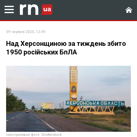
09 червня 2025, 12:49
Над Херсонщиною за тиждень збито
1950 російських БпЛА
ілюстративне фото: Shutterstock