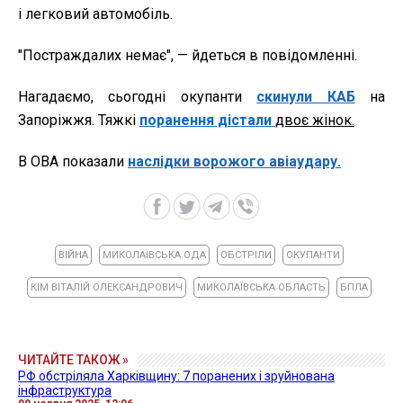
і легковий автомобіль.
"Постраждалих немає", — йдеться в повідомленні.
Нагадаємо, сьогодні окупанти
скинули КАБ
на
Запоріжжя. Тяжкі
поранення дістали
двоє жінок.
В ОВА показали
наслідки ворожого авіаудару.
ВІЙНА
МИКОЛАЇВСЬКА ОДА
ОБСТРІЛИ
ОКУПАНТИ
КІМ ВІТАЛІЙ ОЛЕКСАНДРОВИЧ
МИКОЛАЇВСЬКА ОБЛАСТЬ
БПЛА
ЧИТАЙТЕ ТАКОЖ »
РФ обстріляла Харківщину: 7 поранених і зруйнована
інфраструктура