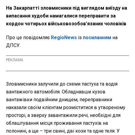
На Закарпатті зловмисники під виглядом виїзду на
випасання худоби намагалися переправити за
кордон чотирьох військовозобов’язаних чоловіків
Про це повідомляє
RegioNews
із
посиланням
на
ДПСУ.
Зловмисники залучили до схеми пастуха та водія
вантажного автомобіля. Обладнавши кузов
вантажівки подвійним днищем, переправники
наказали своїм клієнтам розміститися в утвореному
просторі, а зверху завантажили речі, необхідні для
облаштування місця проживання пастухів на
полонині, а ще – три свині, дві кози та одне теля. У