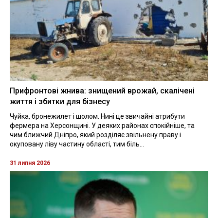
Прифронтові жнива: знищений врожай, скалічені
життя і збитки для бізнесу
Чуйка, бронежилет і шолом. Нині це звичайні атрибути
фермера на Херсонщині. У деяких районах спокійніше, та
чим ближчий Дніпро, який розділяє звільнену праву і
окуповану ліву частину області, тим біль...
31 липня 2026