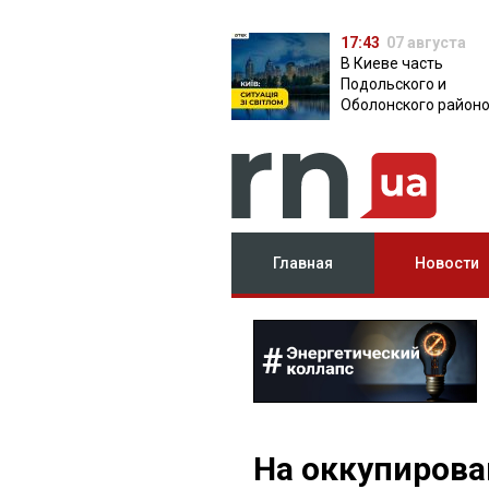
17:43
07 августа
В Киеве часть
Подольского и
Оболонского район
осталась без света:
причина
Главная
Новости
На оккупирова