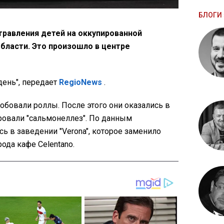
БЛОГИ 
травления детей на оккупированной
бласти. Это произошло в центре
день", передает
RegioNews
.
робовали роллы. После этого они оказались в
ровали "сальмонеллез". По данным
сь в заведении "Verona", которое заменило
ода кафе Celentano.