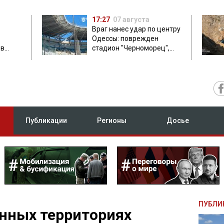
17:27
07 августа
Враг нанес удар по центру
Одессы: поврежден
ов
стадион "Черноморец",
 в чем
есть пострадавшая
Публикации
Регионы
Досье
ПУБЛИ
нных территориях