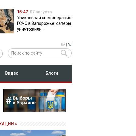
15:47
07 августа
Уникальная спецоперация
ГСЧС в Запорожье: саперы
уничтожили
полуторатонную
российскую авиабомбу
|
UA
RU
ФАБ-500
Видео
Блоги
КАЦИИ »