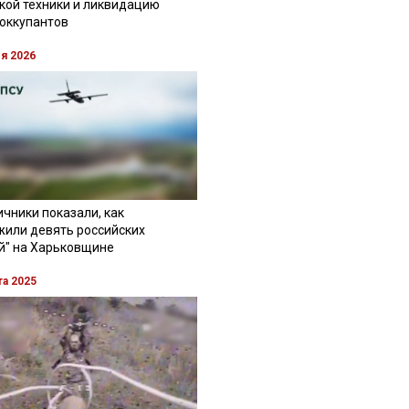
кой техники и ликвидацию
 оккупантов
ля 2026
чники показали, как
жили девять российских
й" на Харьковщине
та 2025