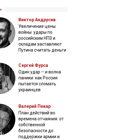
»
Виктор Андрусив
Увеличение цены
войны: удары по
российским НПЗ и
складам заставляют
Путина считать деньги
Сергей Фурса
Один удар – и волна
паники: как Россия
пытается сломать
украинцев
Валерий Пекар
План действий во
времена отчаяния: от
собственной
безопасности до
поддержки армии и