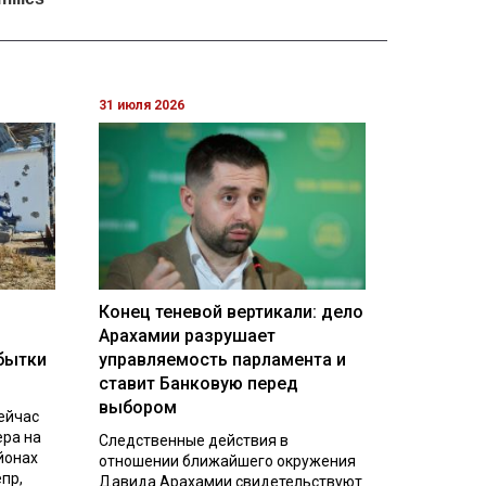
31 июля 2026
Конец теневой вертикали: дело
Арахамии разрушает
бытки
управляемость парламента и
ставит Банковую перед
выбором
ейчас
ера на
Следственные действия в
йонах
отношении ближайшего окружения
пр,
Давида Арахамии свидетельствуют