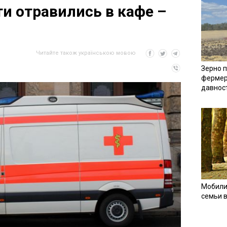
и отравились в кафе –
Читайте також українською мовою
Зерно п
фермер
давнос
Мобили
семьи 