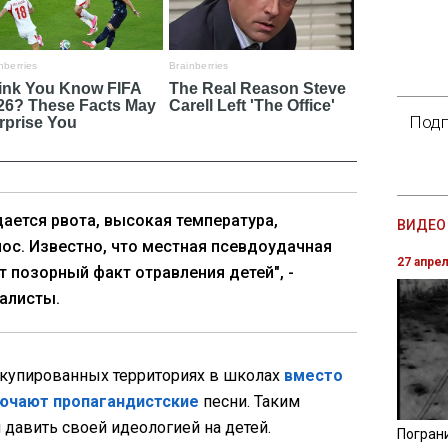
Подп
дается рвота, высокая температура,
ВИДЕО 
нос. Известно, что местная псевдоудачная
27 апре
т позорный факт отравления детей", -
алисты.
оккупированных территориях в школах
вместо
лючают пропагандистские
песни. Таким
 давить своей идеологией на детей.
Погран