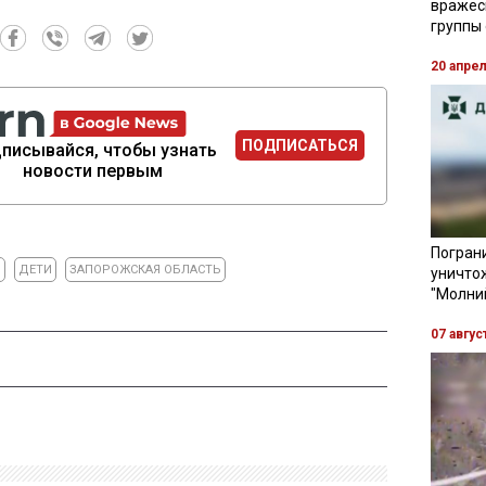
вражес
группы
20 апре
ПОДПИСАТЬСЯ
писывайся, чтобы узнать
новости первым
Пограни
Я
ДЕТИ
ЗАПОРОЖСКАЯ ОБЛАСТЬ
уничто
"Молни
07 авгус