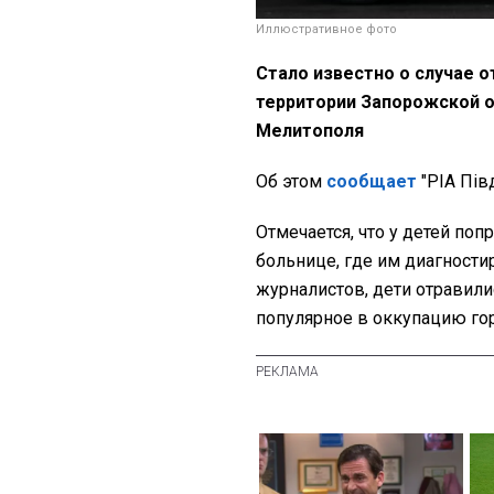
Иллюстративное фото
Стало известно о случае о
территории Запорожской о
Мелитополя
Об этом
сообщает
"РІА Пів
Отмечается, что у детей поп
больнице, где им диагности
журналистов, дети отравили
популярное в оккупацию гор