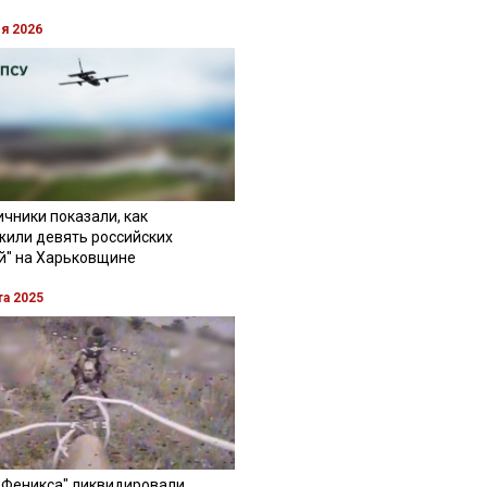
ля 2026
чники показали, как
жили девять российских
й" на Харьковщине
та 2025
"Феникса" ликвидировали