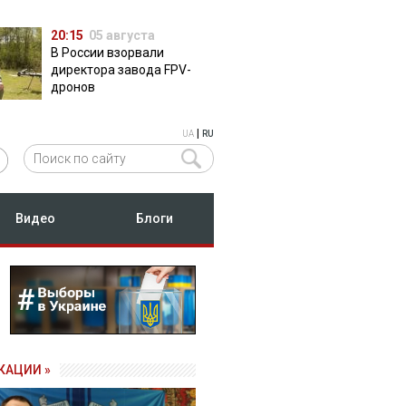
20:15
05 августа
В России взорвали
директора завода FPV-
дронов
|
UA
RU
Видео
Блоги
КАЦИИ »