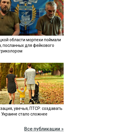
цкой области морпехи поймали
н, посланных для фейкового
 триколором
зация, увечья, ПТСР: создавать
в Украине стало сложнее
Все публикации »