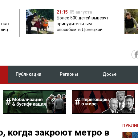
21:15
05 августа
Более 500 детей вывезут
етках
принудительным
олиция
способом: в Донецкой
ник
области объявили
обязательную эвакуацию
Публикации
Регионы
Досье
ПУБЛИ
о, когда закроют метро в