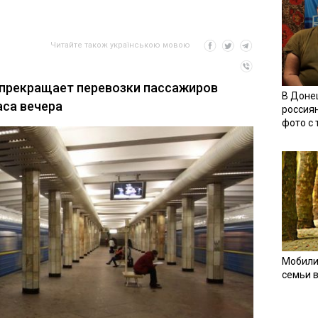
Читайте також українською мовою
 прекращает перевозки пассажиров
В Доне
часа вечера
россия
фото с
Мобили
семьи 