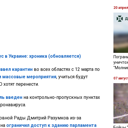
20 апре
с в Украине: хроника (обновляется)
Пограни
уничто
"Молни
н
ввел карантин
во всех областях с 12 марта по
и массовые мероприятия
, учиться будут
07 авгус
 хотят перенести.
ль введен
на контрольно-пропускных пунктах
оронавируса.
ховной Рады Дмитрий Разумков из-за
ина
ограничил доступ к зданию парламента
Бойцы 