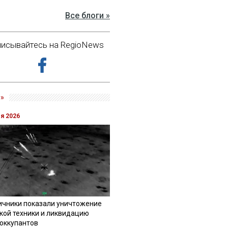
Все блоги »
исывайтесь на RegioNews
»
ля 2026
ичники показали уничтожение
кой техники и ликвидацию
 оккупантов