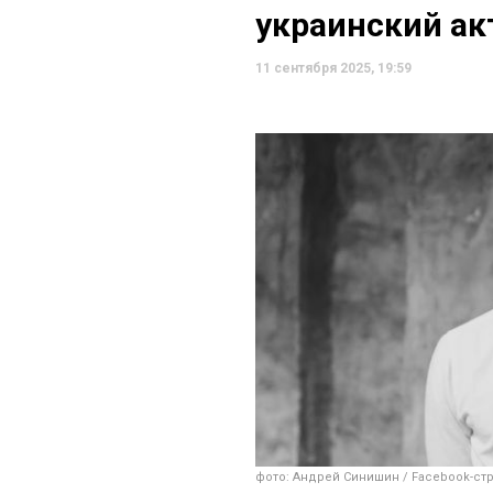
украинский ак
11 сентября 2025, 19:59
фото: Андрей Синишин / Facebook-стр