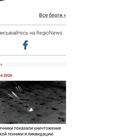
Все блоги »
исывайтесь на RegioNews
»
ля 2026
ичники показали уничтожение
кой техники и ликвидацию