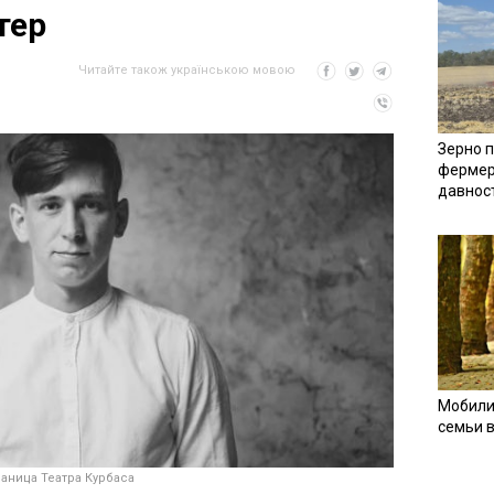
тер
Читайте також українською мовою
Зерно п
фермер
давнос
Мобили
семьи 
аница Театра Курбаса