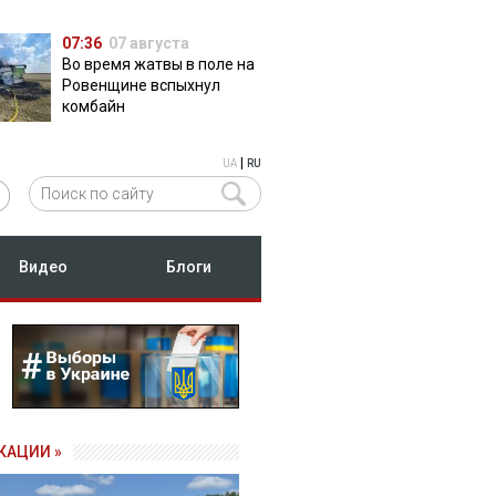
07:36
07 августа
Во время жатвы в поле на
Ровенщине вспыхнул
комбайн
|
UA
RU
Видео
Блоги
КАЦИИ »