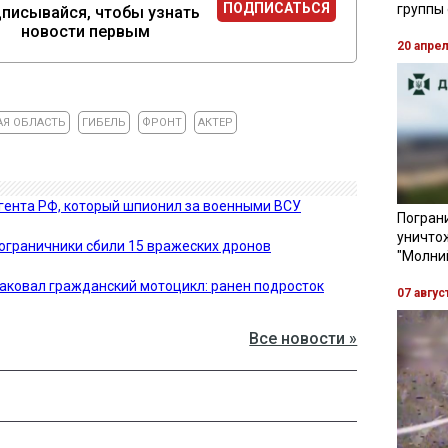
ПОДПИСАТЬСЯ
группы
писывайся, чтобы узнать
новости первым
20 апре
АЯ ОБЛАСТЬ
ГИБЕЛЬ
ФРОНТ
АКТЕР
гента РФ, который шпионил за военными ВСУ
Пограни
уничто
пограничники сбили 15 вражеских дронов
"Молни
аковал гражданский мотоцикл: ранен подросток
07 авгус
Все новости »