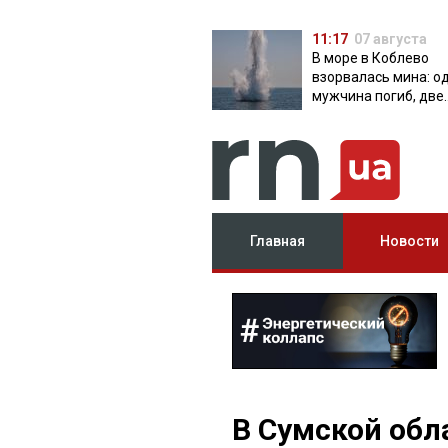
11:17
07 августа
В море в Коблево
взорвалась мина: о
мужчина погиб, две
женщины ранены
Главная
Новости
В Сумской обл