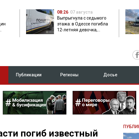
08:26
07 августа
Выпрыгнула с седьмого
дин
этажа: в Одессе погибла
12-летняя девочка,
приехавшая на отдых
Публикации
Регионы
Досье
ПУБЛИ
асти погиб известный