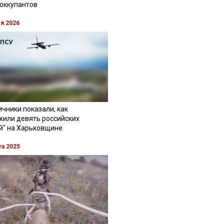
 оккупантов
ля 2026
чники показали, как
жили девять российских
й" на Харьковщине
та 2025