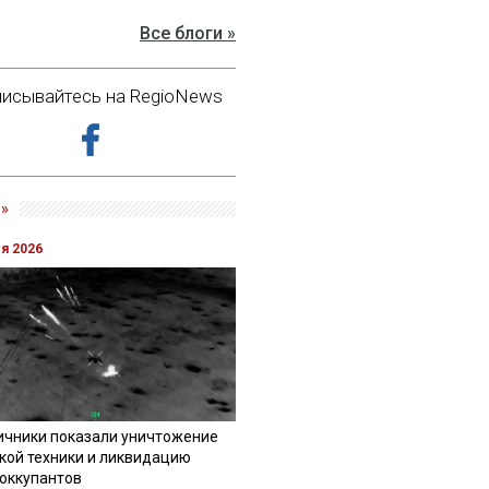
Все блоги »
исывайтесь на RegioNews
»
ля 2026
ичники показали уничтожение
кой техники и ликвидацию
 оккупантов