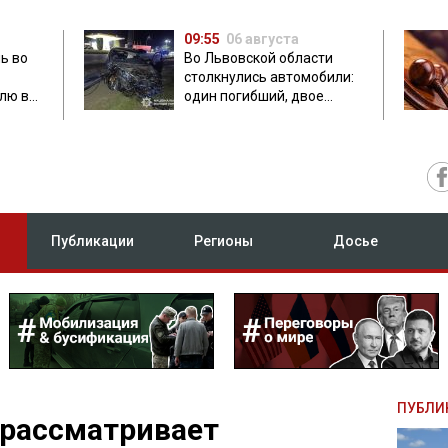
09:55
06 августа
ь во
Во Львовской области
столкнулись автомобили:
лю в
один погибший, двое
травмированных
Публикации
Регионы
Досье
ПУБЛИ
 рассматривает