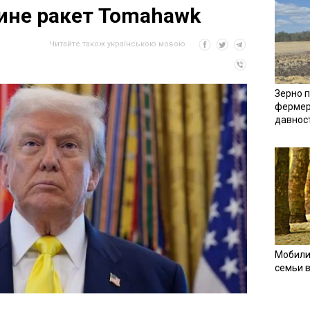
ине ракет Tomahawk
Читайте також українською мовою
Зерно п
фермер
давнос
Мобили
семьи 