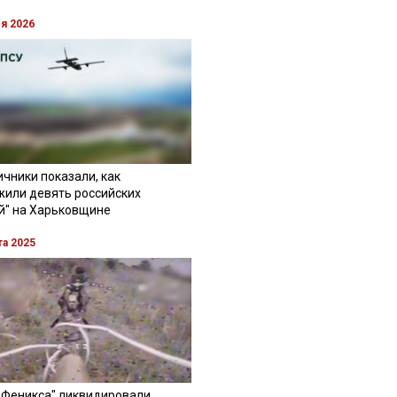
ля 2026
чники показали, как
жили девять российских
й" на Харьковщине
та 2025
"Феникса" ликвидировали