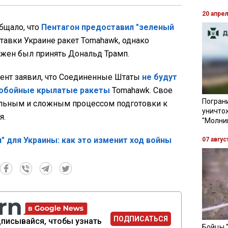
20 апре
бщало, что
Пентагон предоставил "зеленый
тавки Украине ракет Tomahawk, однако
жен был принять Дональд Трамп.
ент заявил, что Соединенные Штаты
не будут
нобойные крылатые ракеты
Tomahawk. Свое
Пограни
ельным и сложным процессом подготовки к
уничто
я.
"Молни
" для Украины: как это изменит ход войны
07 авгус
ПОДПИСАТЬСЯ
писывайся, чтобы узнать
Бойцы 