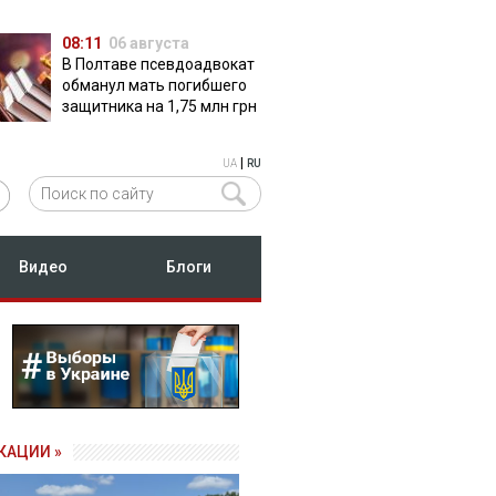
08:11
06 августа
В Полтаве псевдоадвокат
обманул мать погибшего
защитника на 1,75 млн грн
|
UA
RU
Видео
Блоги
КАЦИИ »