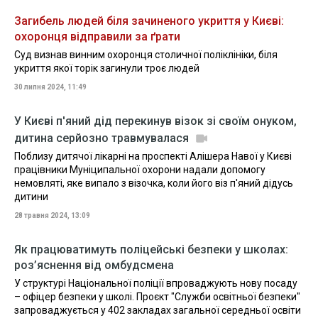
Загибель людей біля зачиненого укриття у Києві:
охоронця відправили за ґрати
Суд визнав винним охоронця столичної поліклініки, біля
укриття якої торік загинули троє людей
30 липня 2024, 11:49
У Києві п'яний дід перекинув візок зі своїм онуком,
дитина серйозно травмувалася
Поблизу дитячої лікарні на проспекті Алішера Навої у Києві
працівники Муніципальної охорони надали допомогу
немовляті, яке випало з візочка, коли його віз п'яний дідусь
дитини
28 травня 2024, 13:09
Як працюватимуть поліцейські безпеки у школах:
роз’яснення від омбудсмена
У структурі Національної поліції впроваджують нову посаду
– офіцер безпеки у школі. Проєкт "Служби освітньої безпеки"
запроваджується у 402 закладах загальної середньої освіти