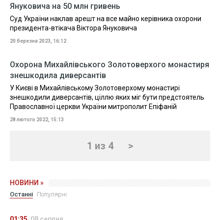
Януковича на 50 млн гривень
Суд України наклав арешт на все майно керівника охорони
президента-втікача Віктора Януковича
20 березня 2023, 16:12
Охорона Михайлівського Золотоверхого монастиря
знешкодила диверсантів
У Києві в Михайлівському Золотоверхому монастирі
знешкодили диверсантів, ціллю яких міг бути предстоятель
Православної церкви України митрополит Епіфаній
28 лютого 2022, 15:13
1 из 4
>
НОВИНИ »
Останні
Популярні
01:35
08 серпня