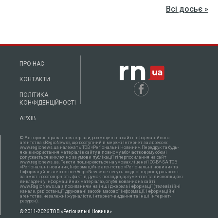
Всі досьє »
ПРО НАС
КОНТАКТИ
ПОЛІТИКА
КОНФІДЕНЦІЙНОСТІ
АРХІВ
© Авторські права на матеріали, розміщені на сайті Інформаційного
агентства «RegioNews», що доступний в мережі Інтернет за адресою:
www.regionews.ua належать ТОВ «Регіональні Новини». Передрук та будь-
яке використання матеріалів сайту в повному або частковому об'ємі
допускається виключно за умови публікації гіперпосилання на сайт
www.regionews.ua. Тексти поширюються нa умовах ліцензії CC-BY-SA ТОВ
«Регіональні новини», Інформаційне агентство «Регіональні новини» та
Інформаційне агентство «RegioNews» не несуть жодної відповідальності
за зміст і достовірність фактів, думок, поглядів, аргументів та висновки, які
викладені у інформаційних матеріалах, опублікованих на сайті
www.RegioNews.ua з посиланням на інші джерела інформації (телевізійні
канали, радіостанції, друковані засоби масової інформації, інформаційні
агентства, незалежні журналісти, інтернет-видання та інші інтернет-
ресурси).
© 2011-2026 ТОВ «Регіональні Новини»