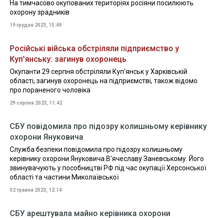
На тимчасово окупованих територіях росіяни посилюють
охорону зрадників
19 грудня 2023, 15:49
Російські війська обстріляли підприємство у
Куп'янську: загинув охоронець
Окупанти 29 серпня обстріляли Куп'янськ у Харківській
області, загинув охоронець на підприємстві, також відомо
про пораненого чоловіка
29 серпня 2023, 11:42
СБУ повідомила про підозру колишньому керівнику
охорони Януковича
Служба безпеки повідомила про підозру колишньому
керівнику охорони Януковича В’ячеславу Заневському. Його
звинувачують у пособництві РФ під час окупації Херсонської
області та частини Миколаївської
02 травня 2023, 12:14
СБУ арештувала майно керівника охорони