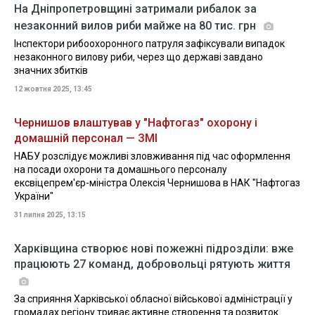
На Дніпропетровщині затримали рибалок за
незаконний вилов риби майже на 80 тис. грн
Інспектори рибоохоронного патруля зафіксували випадок
незаконного вилову риби, через що державі завдано
значних збитків
12 жовтня 2025, 13:45
Чернишов влаштував у "Нафтогаз" охорону і
домашній персонал — ЗМІ
НАБУ розслідує можливі зловживання під час оформлення
на посади охорони та домашнього персоналу
ексвіцепрем'єр-міністра Олексія Чернишова в НАК "Нафтогаз
України"
31 липня 2025, 13:15
Харківщина створює нові пожежні підрозділи: вже
працюють 27 команд, добровольці рятують життя
За сприяння Харківської обласної військової адміністрації у
громадах регіону триває активне створення та розвиток