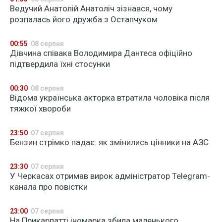
Ведучий Анатолій Анатоліч зізнався, чому
розпалась його дружба з Остапчуком
00:55
08 серпня
Дівчина співака Володимира Дантеса офіційно
підтвердила їхні стосунки
00:30
08 серпня
Відома українська акторка втратила чоловіка після
тяжкої хвороби
23:50
07 серпня
Бензин стрімко падає: як змінились цінники на АЗС
23:30
07 серпня
У Черкасах отримав вирок адміністратор Telegram-
канала про повістки
23:00
07 серпня
На Прикарпатті іномарка збила маленького