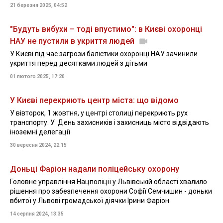
21 березня 2025, 04:52
"Будуть вибухи – тоді впустимо": в Києві охоронці
НАУ не пустили в укриття людей
У Києві під час загрози балістики охоронці НАУ зачинили
укриття перед десятками людей з дітьми
01 лютого 2025, 17:20
У Києві перекриють центр міста: що відомо
У вівторок, 1 жовтня, у центрі столиці перекриють рух
транспорту. У День захисників і захисниць місто відвідають
іноземні делегації
30 вересня 2024, 22:15
Доньці Фаріон надали поліцейську охорону
Головне управління Нацполіції у Львівській області хвалило
рішення про забезпечення охорони Софії Семчишин - доньки
вбитої у Львові громадської діячки Ірини Фаріон
14 серпня 2024, 13:35