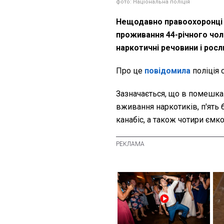
фото: Національна поліція
Нещодавно правоохоронці 
проживання 44-річного чоло
наркотичні речовини і рос
Про це
повідомила
поліція 
Зазначається, що в помешка
вживання наркотиків, п'ять
канабіс, а також чотири ємко