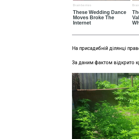
На присадибній ділянці пра
За даним фактом відкрито 