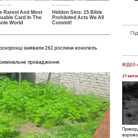
Пі
воохоронці виявили 262 рослини конопель.
кримінальне провадження.
ВІДЕО 
27 квітн
Прикор
ворожої