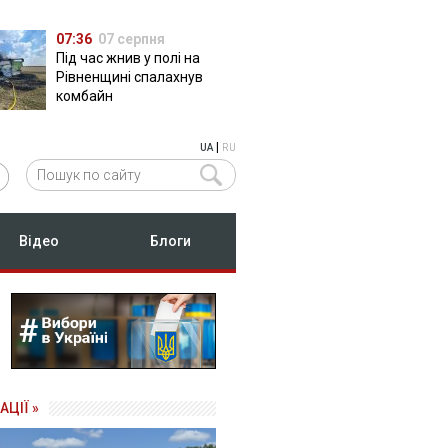
07:36
07 серпня
Під час жнив у полі на
Рівненщині спалахнув
комбайн
|
UA
RU
Відео
Блоги
АЦІЇ »