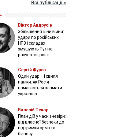
Всі публікації »
»
Віктор Андрусів
Збільшення ціни війни:
удари по російських
НПЗ і складах
змушують Путіна
рахувати гроші
Сергій Фурса
Один удар – і хвиля
паніки: як Росія
намагається зламати
українців
Валерій Пекар
План дій у часи зневіри:
від власної безпеки до
підтримки армії та
бізнесу