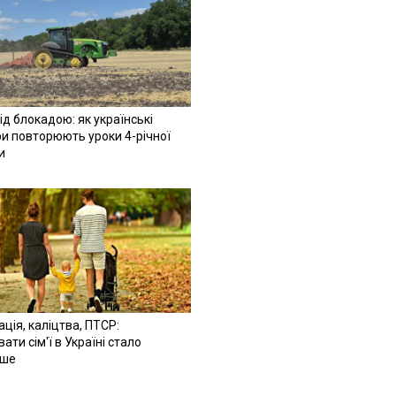
ід блокадою: як українські
и повторюють уроки 4-річної
и
ація, каліцтва, ПТСР:
ати сім'ї в Україні стало
іше