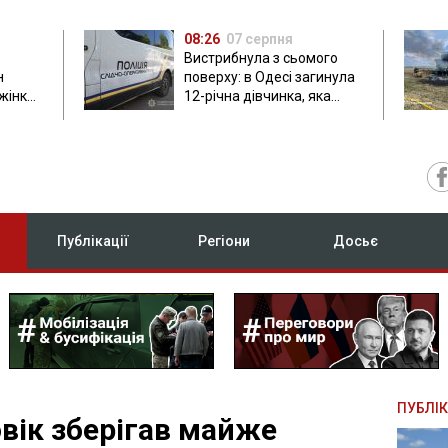
08:26
07 серпня
Вистрибнула з сьомого
н
поверху: в Одесі загинула
 жінки
12-річна дівчинка, яка
приїхала на відпочинок
Публікації
Регіони
Досьє
ПУБЛІК
вік зберігав майже