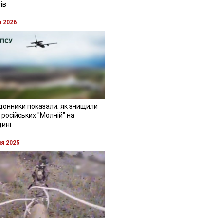
ів
я 2026
донники показали, як знищили
 російських "Молній" на
щині
ня 2025