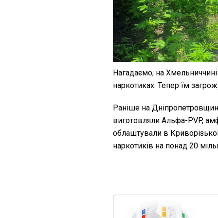
Нагадаємо, на Хмельниччин
наркотиках. Тепер їм загрож
Раніше на Дніпропетровщи
виготовляли Альфа-PVP, амф
облаштували в Криворізьком
наркотиків на понад 20 міль