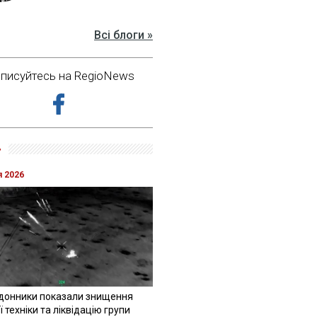
Всі блоги »
дписуйтесь на RegioNews
»
я 2026
донники показали знищення
 техніки та ліквідацію групи