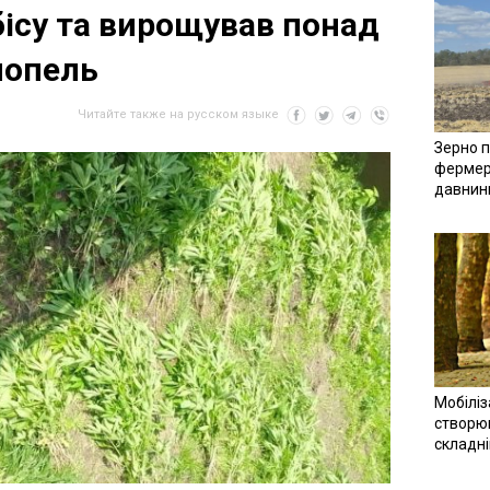
бісу та вирощував понад
нопель
Читайте также на русском языке
Зерно п
фермер
давнин
Мобіліз
створюв
складн