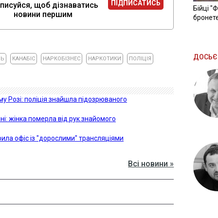
ПІДПИСАТИСЬ
писуйся, щоб дізнаватись
Бійці "
новини першим
бронете
ДОСЬЄ
ЛЬ
КАНАБІС
НАРКОБІЗНЕС
НАРКОТИКИ
ПОЛІЦІЯ
му Розі: поліція знайшла підозрюваного
ні: жінка померла від рук знайомого
рила офіс із "дорослими" трансляціями
Всі новини »