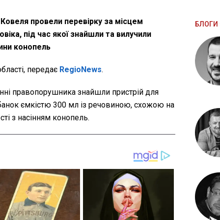
Ковеля провели перевірку за місцем
БЛОГИ 
віка, під час якої знайшли та вилучили
лини конопель
області, передає
RegioNews
.
нні правопорушника знайшли пристрій для
 банок ємкістю 300 мл із речовиною, схожою на
сті з насінням конопель.