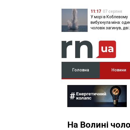
11:17
07 серпня
У морі в Коблевому
вибухнула міна: оди
чоловік загинув, дві
поранені
Головна
Новини
На Волині чоло