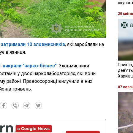
окупант
20 квітн
і
затримали 10 зловмисників
, які заробляли на
ує в'язниця.
Прикор
ні
викрили "нарко-бізнес"
. Зловмисники
девʼять
етамін у двох нарколабораторіях, які вони
Харків
у районі. Правоохоронці вилучили в них
07 серп
йонів гривень.