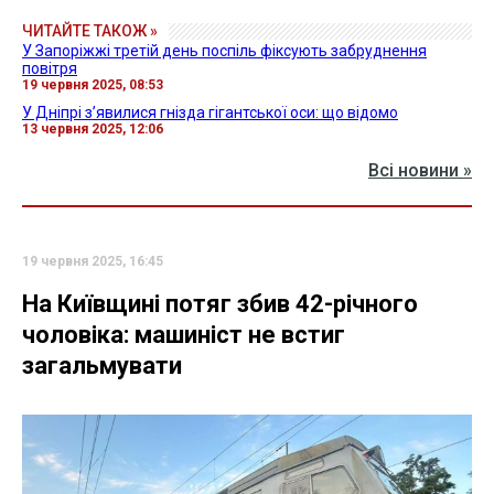
ЧИТАЙТЕ ТАКОЖ »
У Запоріжжі третій день поспіль фіксують забруднення
повітря
19 червня 2025, 08:53
У Дніпрі з’явилися гнізда гігантської оси: що відомо
13 червня 2025, 12:06
Всі новини »
19 червня 2025, 16:45
На Київщині потяг збив 42-річного
чоловіка: машиніст не встиг
загальмувати