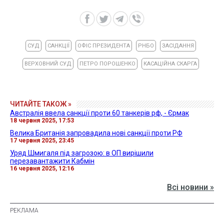
СУД
САНКЦІЇ
ОФІС ПРЕЗИДЕНТА
РНБО
ЗАСІДАННЯ
ВЕРХОВНИЙ СУД
ПЕТРО ПОРОШЕНКО
КАСАЦІЙНА СКАРГА
ЧИТАЙТЕ ТАКОЖ »
Австралія ввела санкції проти 60 танкерів рф, - Єрмак
18 червня 2025, 17:53
Велика Британія запровадила нові санкції проти РФ
17 червня 2025, 23:45
Уряд Шмигаля під загрозою: в ОП вирішили
перезавантажити Кабмін
16 червня 2025, 12:16
Всі новини »