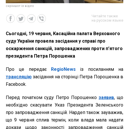
скріншот із відео
Читайте также
на русском языке
Сьогодні, 19 червня, Касаційна палата Верховного
суду України провела засідання у справі про
оскарження санкцій, запроваджених проти п’ятого
президента Петра Порошенка
Про це передає
RegioNews
із посиланням на
трансляцію
засідання на сторінці Петра Порошенка в
Facebook.
Перед початком суду Петро Порошенко
заявив
, що
необхідно скасувати Указ Президента Зеленського
про запровадження санкцій. Нардеп також зауважив,
що 9 червня сплив термін, коли влада мала надати
докази щодо законності запровадження санкцій