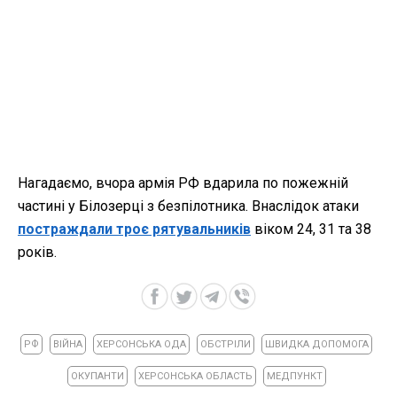
Нагадаємо, вчора армія РФ вдарила по пожежній
частині у Білозерці з безпілотника. Внаслідок атаки
постраждали троє рятувальників
віком 24, 31 та 38
років.
РФ
ВІЙНА
ХЕРСОНСЬКА ОДА
ОБСТРІЛИ
ШВИДКА ДОПОМОГА
ОКУПАНТИ
ХЕРСОНСЬКА ОБЛАСТЬ
МЕДПУНКТ