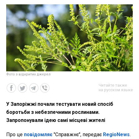
Фото з відкритих джерел
Читайте также
на русском языке
У Запоріжжі почали тестувати новий спосіб
боротьби з небезпечними рослинами.
Запропонували ідею самі місцеві жителі
Про це
повідомляє
"Справжнє", передає
RegioNews
.