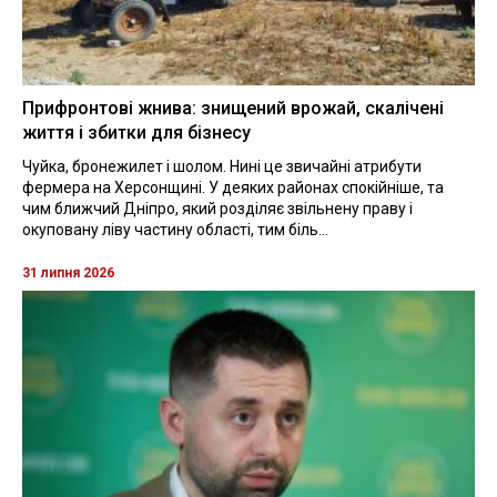
Прифронтові жнива: знищений врожай, скалічені
життя і збитки для бізнесу
Чуйка, бронежилет і шолом. Нині це звичайні атрибути
фермера на Херсонщині. У деяких районах спокійніше, та
чим ближчий Дніпро, який розділяє звільнену праву і
окуповану ліву частину області, тим біль...
31 липня 2026