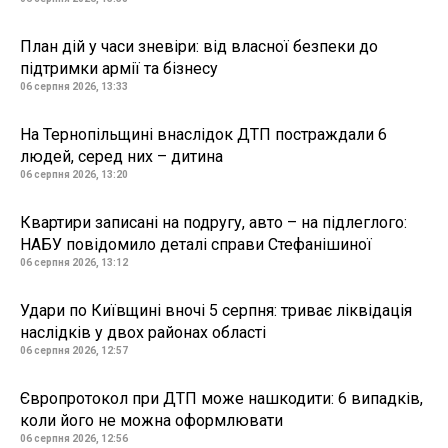
План дій у часи зневіри: від власної безпеки до
підтримки армії та бізнесу
06 серпня 2026, 13:33
На Тернопільщині внаслідок ДТП постраждали 6
людей, серед них – дитина
06 серпня 2026, 13:20
Квартири записані на подругу, авто – на підлеглого:
НАБУ повідомило деталі справи Стефанішиної
06 серпня 2026, 13:12
Удари по Київщині вночі 5 серпня: триває ліквідація
наслідків у двох районах області
06 серпня 2026, 12:57
Європротокол при ДТП може нашкодити: 6 випадків,
коли його не можна оформлювати
06 серпня 2026, 12:56