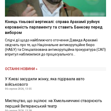
Кінець тіньової вертикалі: справа Арахамії руйнує
керованість парламенту та ставить Банкову перед
вибором
Слідчі дії щодо найближчого оточення Давида Арахамії
свідчать про те, що Національне антикорупційне бюро
(НАБУ) та Спеціалізована антикорупційна прокуратура (САП)
впритул наблизилися до процесуального...
ОСТАННІ НОВИНИ »
У Києві засудили жінку, яка підірвала авто
військового
06 серпня 2026, 13:55
Мистецтво, що зцілює: на Хмельниччині створюють
перший Ветеранський театр
06 серпня 2026, 13:38