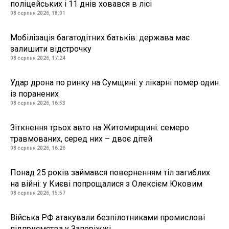
поліцейських і 11 днів ховався в лісі
08 серпня 2026, 18:01
Мобілізація багатодітних батьків: держава має
залишити відстрочку
08 серпня 2026, 17:24
Удар дрона по ринку на Сумщині: у лікарні помер один
із поранених
08 серпня 2026, 16:53
Зіткнення трьох авто на Житомирщині: семеро
травмованих, серед них – двоє дітей
08 серпня 2026, 16:26
Понад 25 років займався поверненням тіл загиблих
на війні: у Києві попрощалися з Олексієм Юковим
08 серпня 2026, 15:57
Війська РФ атакували безпілотниками промислові
підприємства у Запоріжжі