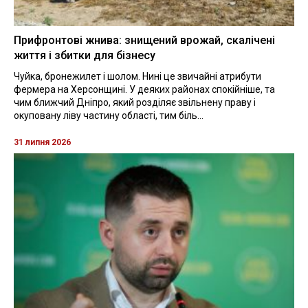
Прифронтові жнива: знищений врожай, скалічені
життя і збитки для бізнесу
Чуйка, бронежилет і шолом. Нині це звичайні атрибути
фермера на Херсонщині. У деяких районах спокійніше, та
чим ближчий Дніпро, який розділяє звільнену праву і
окуповану ліву частину області, тим біль...
31 липня 2026