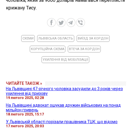
чоловіка, який за 9000 доларів намагався переплисти
крижану Тису.
СХЕМИ
ЛЬВІВСЬКА ОБЛАСТЬ
ВИЇЗД ЗА КОРДОН
КОРУПЦІЙНА СХЕМА
ВТЕЧА ЗА КОРДОН
УХИЛЕННЯ ВІД МОБІЛІЗАЦІЇ
ЧИТАЙТЕ ТАКОЖ »
На Львівщині 47-річного чоловіка засудили до 3 років через
ухилення від призову
19 лютого 2025, 02:28
На Львівщині адвокат ошукав дружин військових на понад
мільйон гривень
18 лютого 2025, 15:17
У Львівській області порізали працівника ТЦК: що відомо
17 лютого 2025, 20:03