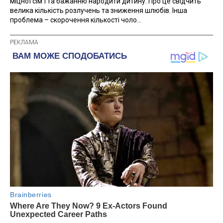
міцної сім'ї та бажанню народити дитину. Про це свідчить
велика кількість розлучень та зниження шлюбів. Інша
проблема – скорочення кількості чоло...