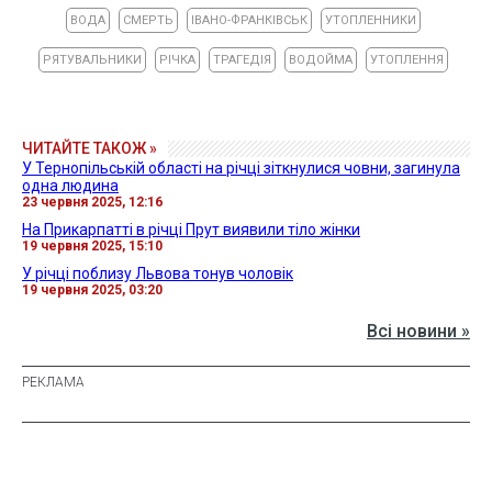
ВОДА
СМЕРТЬ
ІВАНО-ФРАНКІВСЬК
УТОПЛЕННИКИ
РЯТУВАЛЬНИКИ
РІЧКА
ТРАГЕДІЯ
ВОДОЙМА
УТОПЛЕННЯ
ЧИТАЙТЕ ТАКОЖ »
У Тернопільській області на річці зіткнулися човни, загинула
одна людина
23 червня 2025, 12:16
На Прикарпатті в річці Прут виявили тіло жінки
19 червня 2025, 15:10
У річці поблизу Львова тонув чоловік
19 червня 2025, 03:20
Всі новини »