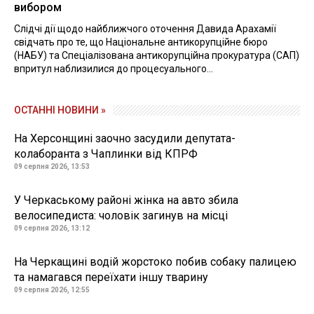
вибором
Слідчі дії щодо найближчого оточення Давида Арахамії
свідчать про те, що Національне антикорупційне бюро
(НАБУ) та Спеціалізована антикорупційна прокуратура (САП)
впритул наблизилися до процесуального...
ОСТАННІ НОВИНИ »
На Херсонщині заочно засудили депутата-
колаборанта з Чаплинки від КПРФ
09 серпня 2026, 13:53
У Черкаському районі жінка на авто збила
велосипедиста: чоловік загинув на місці
09 серпня 2026, 13:12
На Черкащині водій жорстоко побив собаку палицею
та намагався переїхати іншу тварину
09 серпня 2026, 12:55