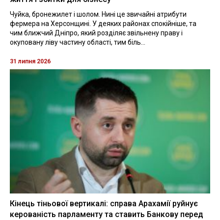
Чуйка, бронежилет і шолом. Нині це звичайні атрибути
фермера на Херсонщині. У деяких районах спокійніше, та
чим ближчий Дніпро, який розділяє звільнену праву і
окуповану ліву частину області, тим біль...
31 липня 2026
Кінець тіньової вертикалі: справа Арахамії руйнує
керованість парламенту та ставить Банкову перед