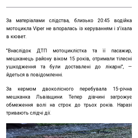
За матеріалами слідства, близько 20:45 водійка
мотоцикла Viper не впоралась із керуванням і з’їхала
в кювет.
"Внаслідок ДТП мотоциклістка та її пасажир,
мешканець району віком 15 років, отримали тілесні
ушкодження та були доставлені до лікарні", —
йдеться в повідомленні.
За кермом двоколісного перебувала 15-річна
мешканка Львівщини. Тепер дівчині загрожує
обмеження волі на строк до трьох років. Наразі
тривають слідчі дії.