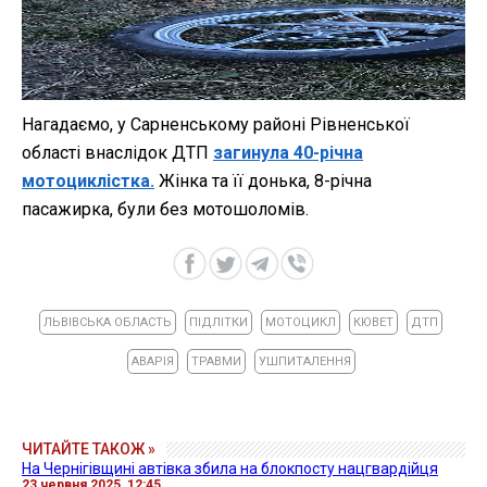
Нагадаємо, у Сарненському районі Рівненської
області внаслідок ДТП
загинула 40-річна
мотоциклістка.
Жінка та її донька, 8-річна
пасажирка, були без мотошоломів.
ЛЬВІВСЬКА ОБЛАСТЬ
ПІДЛІТКИ
МОТОЦИКЛ
КЮВЕТ
ДТП
АВАРІЯ
ТРАВМИ
УШПИТАЛЕННЯ
ЧИТАЙТЕ ТАКОЖ »
На Чернігівщині автівка збила на блокпосту нацгвардійця
23 червня 2025, 12:45