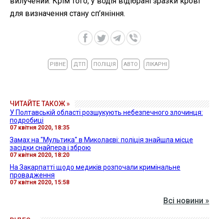
вилучений. Крім того, у водія відібрані зразки крові
для визначення стану сп’яніння.
РІВНЕ
ДТП
ПОЛІЦІЯ
АВТО
ЛІКАРНІ
ЧИТАЙТЕ ТАКОЖ »
У Полтавській області розшукують небезпечного злочинця:
подробиці
07 квітня 2020, 18:35
Замах на "Мультика" в Миколаєві: поліція знайшла місце
засідки снайпера і зброю
07 квітня 2020, 18:20
На Закарпатті щодо медиків розпочали кримінальне
провадження
07 квітня 2020, 15:58
Всі новини »