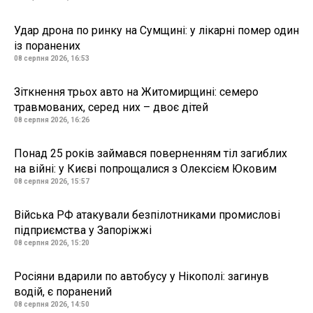
Удар дрона по ринку на Сумщині: у лікарні помер один
із поранених
08 серпня 2026, 16:53
Зіткнення трьох авто на Житомирщині: семеро
травмованих, серед них – двоє дітей
08 серпня 2026, 16:26
Понад 25 років займався поверненням тіл загиблих
на війні: у Києві попрощалися з Олексієм Юковим
08 серпня 2026, 15:57
Війська РФ атакували безпілотниками промислові
підприємства у Запоріжжі
08 серпня 2026, 15:20
Росіяни вдарили по автобусу у Нікополі: загинув
водій, є поранений
08 серпня 2026, 14:50