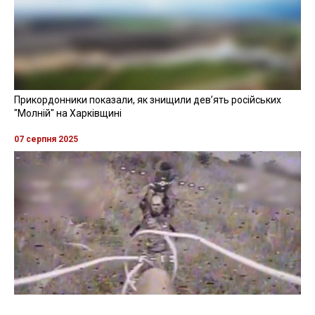
Прикордонники показали, як знищили девʼять російських
"Молній" на Харківщині
07 серпня 2025
Бійці "Фенікса" ліквідували піхоту й бронетехніку ворога на