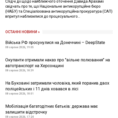
Слідчі дії щодо найближчого оточення Давида Арахамії
свідчать про те, що Національне антикорупційне бюро
(НАБУ) та Спеціалізована антикорупційна прокуратура (САП)
впритул наблизилися до процесуального...
ОСТАННІ НОВИНИ »
Війська РФ просунулися на Донеччині – DeepState
08 серпня 2026, 19:05
Окупанти отримали наказ про "вільне полювання" на
автотранспорт на Херсонщині
08 серпня 2026, 18:39
На Буковині затримали чоловіка, який поранив двох
поліцейських і 11 днів ховався в лісі
08 серпня 2026, 18:01
Мобілізація багатодітних батьків: держава має
залишити відстрочку
08 серпня 2026, 17:24