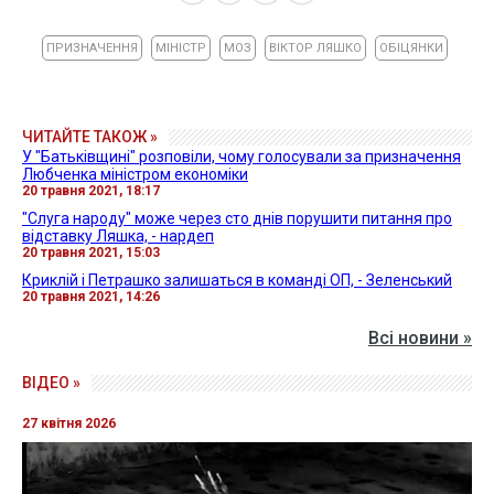
ПРИЗНАЧЕННЯ
МІНІСТР
МОЗ
ВІКТОР ЛЯШКО
ОБІЦЯНКИ
ЧИТАЙТЕ ТАКОЖ »
У "Батьківщині" розповіли, чому голосували за призначення
Любченка міністром економіки
20 травня 2021, 18:17
"Слуга народу" може через сто днів порушити питання про
відставку Ляшка, - нардеп
20 травня 2021, 15:03
Криклій і Петрашко залишаться в команді ОП, - Зеленський
20 травня 2021, 14:26
Всі новини »
ВІДЕО »
27 квітня 2026