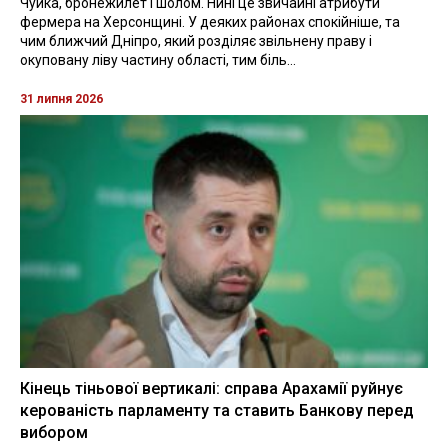
Чуйка, бронежилет і шолом. Нині це звичайні атрибути
фермера на Херсонщині. У деяких районах спокійніше, та
чим ближчий Дніпро, який розділяє звільнену праву і
окуповану ліву частину області, тим біль...
31 липня 2026
Кінець тіньової вертикалі: справа Арахамії руйнує
керованість парламенту та ставить Банкову перед
вибором