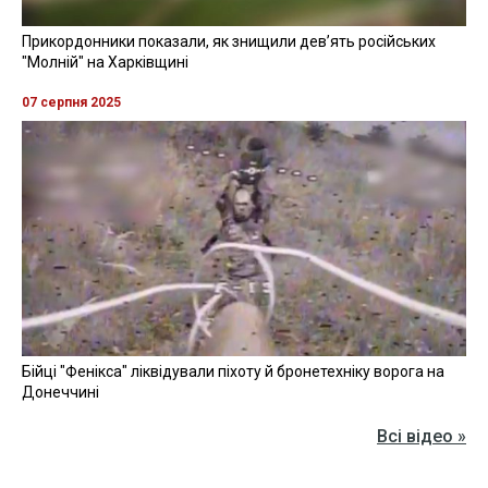
Прикордонники показали, як знищили девʼять російських
"Молній" на Харківщині
07 серпня 2025
Бійці "Фенікса" ліквідували піхоту й бронетехніку ворога на
Донеччині
Всі відео »
ПУБЛІКАЦІЇ »