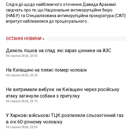
Слідчі дії щодо найближчого оточення Давида Арахамії
свідчать про те, що Національне антикорупційне бюро
(НАБУ) та Спеціалізована антикорупційна прокуратура (САП)
впритул наблизилися до процесуального...
ОСТАННІ НОВИНИ »
Дизель пішов на спад: які зараз цінники на АЗС
06 серпня 2026, 23:55
На Київщині на пляжі помер чоловік
06 серпня 2026, 23:30
Не витримали вибухи: на Київщині через російську
атаку загинули собаки з притулку
06 серпня 2026, 23:15
У Харкові військові ТЦК розпилили сльозогінний газ
в очі 60-річному чоловіку
06 серпня 2026, 22:55