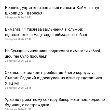
Безпека, укриття та соціальні виплати: Кабмін готує
школи до 1 вересня
06 серпня 2026, 22:52
Вимагав 11 тисяч за звільнення зі служби:
підполковника Нацгвардії піймали на хабарі
06 серпня 2026, 22:40
На Сумщині чиновники податкової вимагали хабарі,
щоб "не було проблем"
06 серпня 2026, 22:20
Скандал на відкритті реабілітаційного корпусу у
Львові: Садовий відреагував на візит представника
УПЦ МП
06 серпня 2026, 22:18
Удар по приватному сектору Запоріжжя: пошкоджено
будинки, є постраждала
06 серпня 2026, 21:59