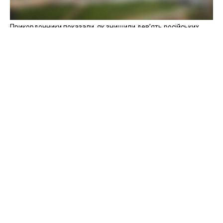
Прикордонники показали, як знищили девʼять російських
"Молній" на Харківщині
07 серпня 2025
Бійці "Фенікса" ліквідували піхоту й бронетехніку ворога на
Донеччині
Всі відео »