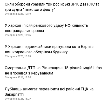
Сили оборони уразили три російські ЗРК, дві РЛС та
три судна "тіньового флоту"
09 серпня 2026, 17:10
У Харкові після ранкового удару РФ кількість
постраждалих зросла
09 серпня 2026, 16:45
У Харкові надзвичайники врятували кота Барні з
пошкодженого обстрілом будинку
09 серпня 2026, 16:20
Смертельна ДТП на Рівненщині: 18-річний водій Lifan
не впорався з керуванням
09 серпня 2026, 15:56
Лубінець вимагає перевірити всі районні ТЦК на
Закарпатті
09 серпня 2026, 15:27