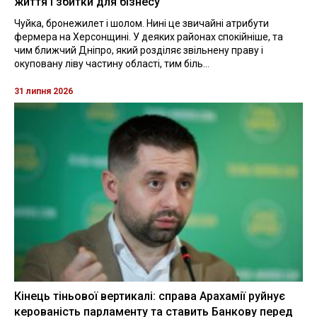
життя і збитки для бізнесу
Чуйка, бронежилет і шолом. Нині це звичайні атрибути
фермера на Херсонщині. У деяких районах спокійніше, та
чим ближчий Дніпро, який розділяє звільнену праву і
окуповану ліву частину області, тим біль...
31 липня 2026
Кінець тіньової вертикалі: справа Арахамії руйнує
керованість парламенту та ставить Банкову перед