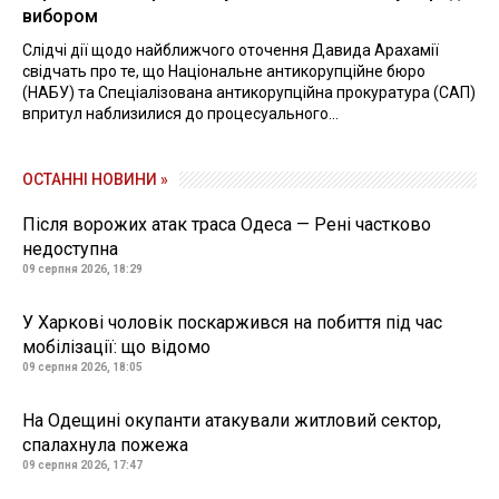
вибором
Слідчі дії щодо найближчого оточення Давида Арахамії
свідчать про те, що Національне антикорупційне бюро
(НАБУ) та Спеціалізована антикорупційна прокуратура (САП)
впритул наблизилися до процесуального...
ОСТАННІ НОВИНИ »
Після ворожих атак траса Одеса — Рені частково
недоступна
09 серпня 2026, 18:29
У Харкові чоловік поскаржився на побиття під час
мобілізації: що відомо
09 серпня 2026, 18:05
На Одещині окупанти атакували житловий сектор,
спалахнула пожежа
09 серпня 2026, 17:47