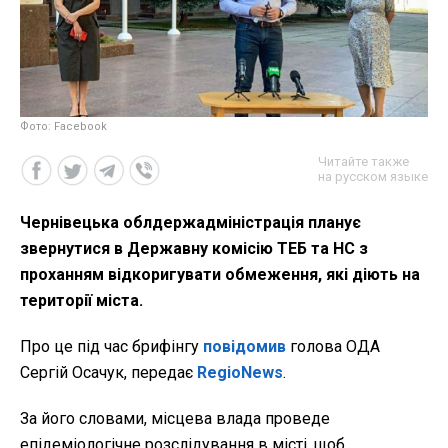
Фото: Facebook
Читайте также
на русском языке
Чернівецька облдержадміністрація планує
звернутися в Державну комісію ТЕБ та НС з
проханням відкоригувати обмеження, які діють на
території міста.
Про це під час брифінгу
повідомив
голова ОДА
Сергій Осачук, передає
RegioNews
.
За його словами, місцева влада проведе
епідеміологічне розслідування в місті, щоб