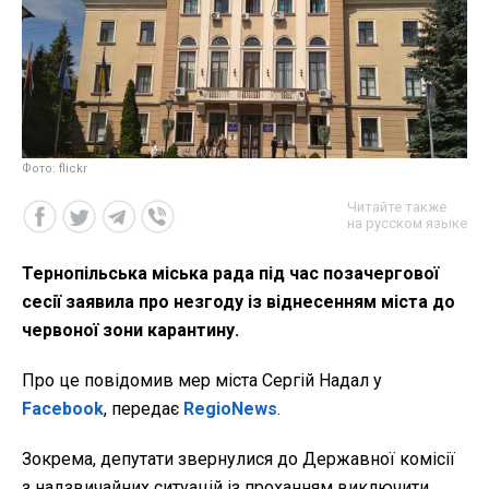
Фото: flickr
Читайте также
на русском языке
Тернопільська міська рада під час позачергової
сесії заявила про незгоду із віднесенням міста до
червоної зони карантину.
Про це повідомив мер міста Сергій Надал у
Facebook
, передає
RegioNews
.
Зокрема, депутати звернулися до Державної комісії
з надзвичайних ситуацій із проханням виключити