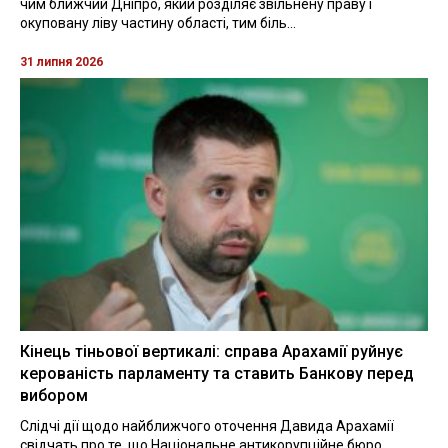
чим ближчий Дніпро, який розділяє звільнену праву і
окуповану ліву частину області, тим біль...
31 липня 2026
Кінець тіньової вертикалі: справа Арахамії руйнує
керованість парламенту та ставить Банкову перед
вибором
Слідчі дії щодо найближчого оточення Давида Арахамії
свідчать про те, що Національне антикорупційне бюро