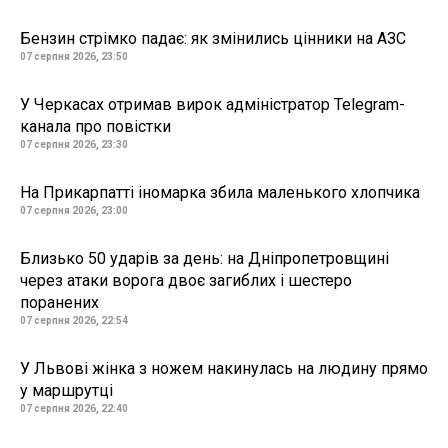
Бензин стрімко падає: як змінились цінники на АЗС
07 серпня 2026, 23:50
У Черкасах отримав вирок адміністратор Telegram-
канала про повістки
07 серпня 2026, 23:30
На Прикарпатті іномарка збила маленького хлопчика
07 серпня 2026, 23:00
Близько 50 ударів за день: на Дніпропетровщині
через атаки ворога двоє загиблих і шестеро
поранених
07 серпня 2026, 22:54
У Львові жінка з ножем накинулась на людину прямо
у маршрутці
07 серпня 2026, 22:40