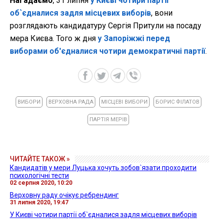
Нагадаємо
, 31 липня
у Києві чотири партії
об`єдналися задля місцевих виборів
, вони
розглядають кандидатуру Сергія Притули на посаду
мера Києва. Того ж дня
у Запоріжжі перед
виборами об'єдналися чотири демократичні партії
.
ВИБОРИ
ВЕРХОВНА РАДА
МІСЦЕВІ ВИБОРИ
БОРИС ФІЛАТОВ
ПАРТІЯ МЕРІВ
ЧИТАЙТЕ ТАКОЖ »
Кандидатів у мери Луцька хочуть зобов`язати проходити
психологічні тести
02 серпня 2020, 10:20
Верховну раду очікує ребрендинг
31 липня 2020, 19:47
У Києві чотири партії об`єдналися задля місцевих виборів