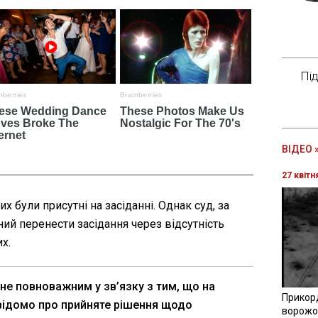
Пі
ВІДЕО 
27 квітн
 були присутні на засіданні. Однак суд, за
ий перенести засідання через відсутність
х.
 не повноважним у зв’язку з тим, що на
Прикор
відомо про прийняте рішення щодо
ворожої