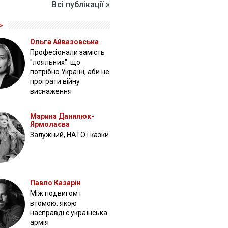
Всі публікації »
»
Ольга Айвазовська
Професіонали замість
"лояльних": що
потрібно Україні, аби не
програти війну
виснаження
Марина Данилюк-
Ярмолаєва
Залужний, НАТО і казки
Павло Казарін
Між подвигом і
втомою: якою
насправді є українська
армія