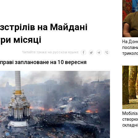
озстрілів на Майдані
ри місяці
На Доне
послан
Читайте также на русском языке
трикол
справі заплановане на 10 вересня
Мобіліз
створюв
складн