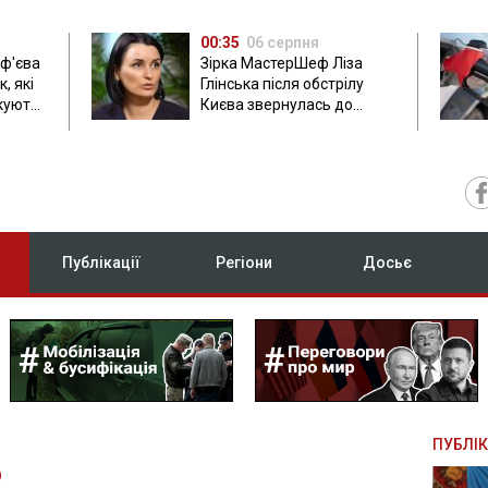
00:35
06 серпня
ф'єва
Зірка МастерШеф Ліза
, які
Глінська після обстрілу
ікують
Києва звернулась до
росіян
Публікації
Регіони
Досьє
ПУБЛІК
О