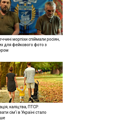
ччині морпіхи спіймали росіян,
их для фейкового фото з
ором
ація, каліцтва, ПТСР:
ати сім'ї в Україні стало
іше