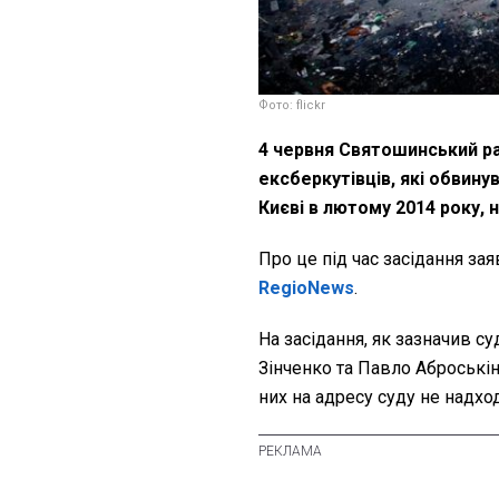
Фото: flickr
4 червня Святошинський ра
ексберкутівців, які обвину
Києві в лютому 2014 року, н
Про це під час засідання за
RegioNews
.
На засідання, як зазначив с
Зінченко та Павло Аброськін
них на адресу суду не надхо