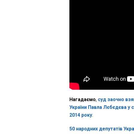
Нагадаємо
,
суд заочно взя
України Павла Лєбєдєва у с
2014 року
.
50 народних депутатів Укр