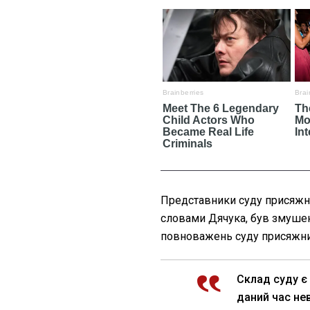
Представники суду присяжних
словами Дячука, був змушен
повноважень суду присяжни
Склад суду є
даний час не