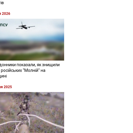
ів
я 2026
донники показали, як знищили
 російських "Молній" на
щині
ня 2025