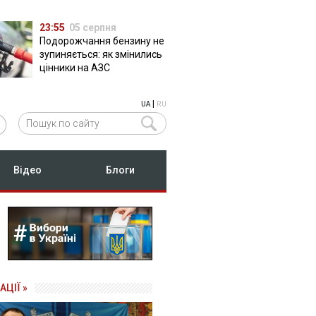
23:55
05 серпня
Подорожчання бензину не
зупиняється: як змінились
цінники на АЗС
|
UA
RU
Відео
Блоги
АЦІЇ »