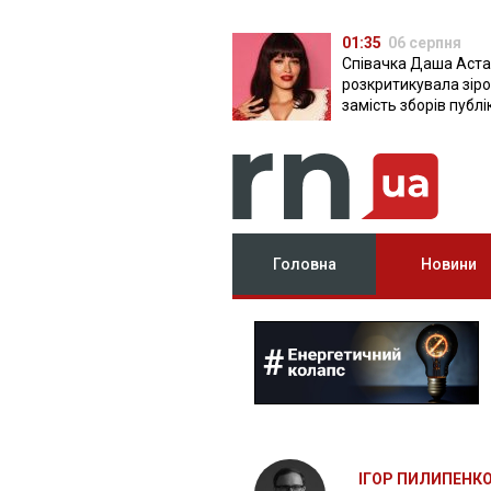
01:35
06 серпня
Співачка Даша Аста
розкритикувала зірок
замість зборів публ
фото з вечірок
Головна
Новини
ІГОР ПИЛИПЕНК