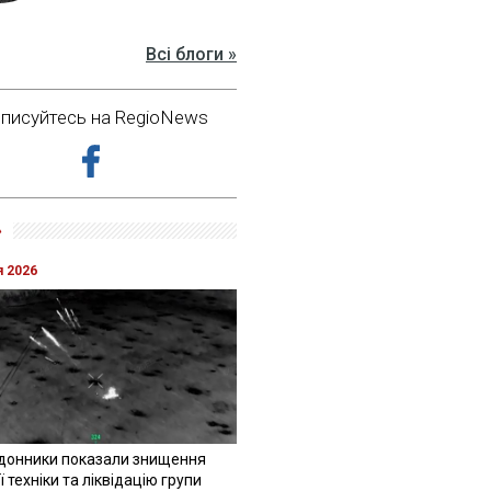
Всі блоги »
дписуйтесь на RegioNews
»
я 2026
донники показали знищення
 техніки та ліквідацію групи