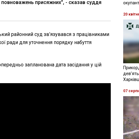
повноважень присяжних", - сказав суддя
окупант
20 квітн
ький районний суд зв’язувався з працівниками
кої ради для уточнення порядку набуття
опередньо запланована дата засідання у цій
Прикор
девʼять
Харків
07 серп