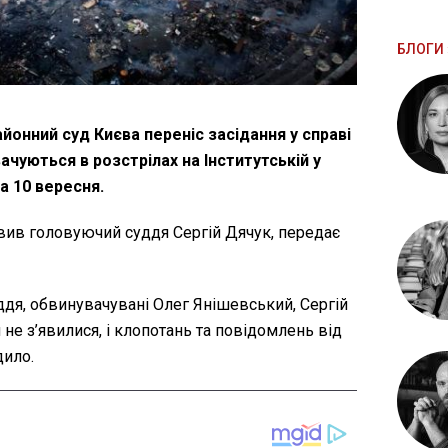
БЛОГИ 
йонний суд Києва переніс засідання у справі
вачуються в розстрілах на Інститутській у
а 10 вересня.
явив головуючий суддя Сергій Дячук, передає
уддя, обвинувачувані Олег Янішевський, Сергій
 не з’явилися, і клопотань та повідомлень від
дило.