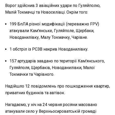
Ворог здійснив 3 авіаційних удари по Гуляйполю,
Малій Токмачці та Новоселівці. Окрім того:
199 БпЛА різної модифікації (переважно FPV)
атакували Кам'янське, Гуляйполе, Щербаки,
Новоданилівку, Малу Токмачку, Чарівне.
1 обстріл із РСЗВ накрив Новоданилівку.
157 артударів завдано по території Кам'янського,
Гуляйполя, Щербаків, Новоданилівки, Малої
Токмачки та Чарівного.
Надійшло 12 повідомлень про пошкодження квартир,
приватних будинків та автівок.
Нагадаємо, у ніч на 24 червня росіяни масовано
атакували село у Верхньосироватській громаді