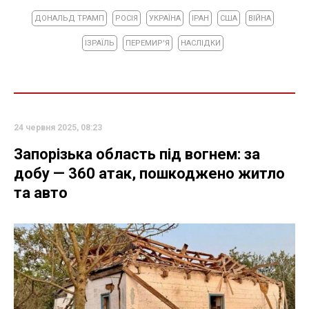
ДОНАЛЬД ТРАМП
РОСІЯ
УКРАЇНА
ІРАН
США
ВІЙНА
ІЗРАЇЛЬ
ПЕРЕМИР'Я
НАСЛІДКИ
24 червня 2025, 08:23
Запорізька область під вогнем: за
добу — 360 атак, пошкоджено житло
та авто