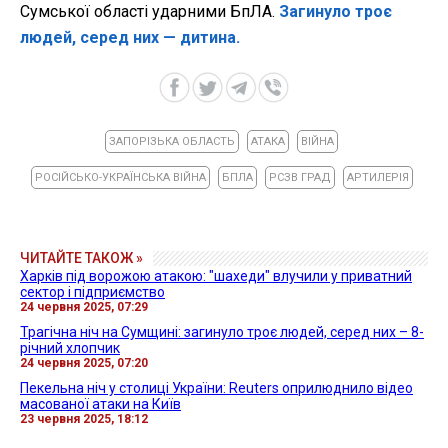
Сумської області ударними БпЛА.
Загинуло троє
людей, серед них
— дитина.
ЗАПОРІЗЬКА ОБЛАСТЬ
АТАКА
ВІЙНА
РОСІЙСЬКО-УКРАЇНСЬКА ВІЙНА
БПЛА
РСЗВ ГРАД
АРТИЛЕРІЯ
ЧИТАЙТЕ ТАКОЖ »
Харків під ворожою атакою: "шахеди" влучили у приватний
сектор і підприємство
24 червня 2025, 07:29
Трагічна ніч на Сумщині: загинуло троє людей, серед них – 8-
річний хлопчик
24 червня 2025, 07:20
Пекельна ніч у столиці України: Reuters оприлюднило відео
масованої атаки на Київ
23 червня 2025, 18:12