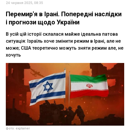
24 червня 2025, 08:35
Перемир'я в Ірані. Попередні наслідки
і прогнози щодо України
В усій цій історії склалася майже ідеальна патова
ситуація: Ізраїль хоче змінити режим в Ірані, але не
може; США теоретично можуть зняти режим але, не
хочуть
фото: explainer