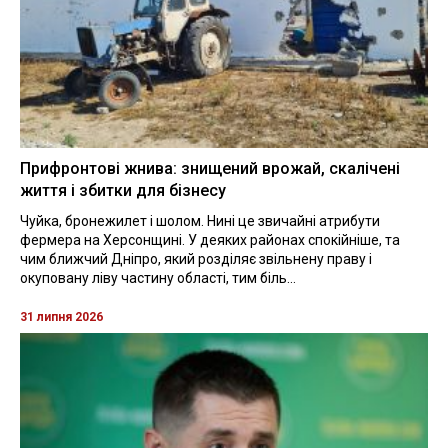
Прифронтові жнива: знищений врожай, скалічені
життя і збитки для бізнесу
Чуйка, бронежилет і шолом. Нині це звичайні атрибути
фермера на Херсонщині. У деяких районах спокійніше, та
чим ближчий Дніпро, який розділяє звільнену праву і
окуповану ліву частину області, тим біль...
31 липня 2026