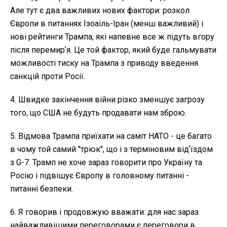
Але тут є два важливих нових фактори: розкол
Європи в питаннях Ізоаіль-Іран (менш важливий) і
нові рейтинги Трампа, які напевне все ж підуть вгору
після перемирʼя. Це той фактор, який буде гальмувати
можливості тиску на Трампа з приводу введення
санкцій проти Росії.
4. Швидке закінчення війни різко зменшує загрозу
того, що США не будуть продавати нам зброю.
5. Відмова Трампа приїхати на саміт НАТО - це багато
в чому той самий "трюк", що і з терміновим відʼїздом
з G-7. Трамп не хоче зараз говорити про Україну та
Росію і підвішує Європу в головному питанні -
питанні безпеки.
6. Я говорив і продовжую вважати: для нас зараз
найважливішими переговорами є переговори в