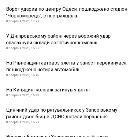
Ворог ударив по центру Одеси: пошкоджено стадіон
"Чорноморець", є постраждала
07 серпня 2026, 17:27
У Дніпровському районі через ворожий удар
спалахнули склади логістичної компанії
07 серпня 2026, 16:57
На Рівненщині автовоз злетів у занос і перекинувся:
пошкоджено чотири автомобілі
07 серпня 2026, 16:45
На Київщині чоловік загинув у вогні
07 серпня 2026, 16:30
Цинічний удар по рятувальниках у Запорізькому
районі: двоє бійців ДСНС дістали поранення
07 серпня 2026, 16:27
Ворожі обстріли на Запоріжжі: понад 5 тисяч