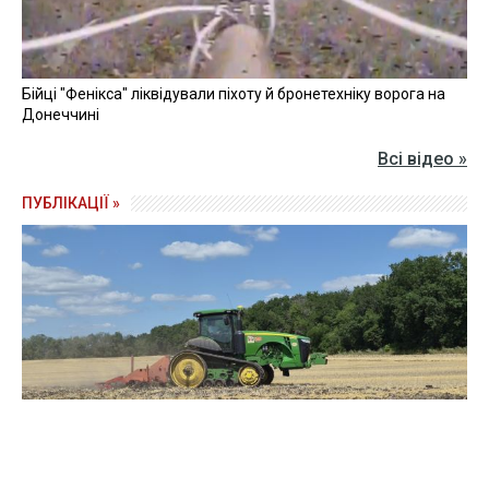
Бійці "Фенікса" ліквідували піхоту й бронетехніку ворога на
Донеччині
Всі відео »
ПУБЛІКАЦІЇ »
Зерно під блокадою: як українські фермери повторюють