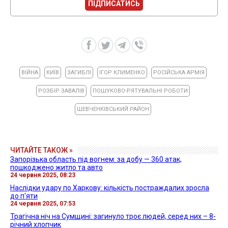
ПІДПИСАТИСЬ
ВІЙНА
КИЇВ
ЗАГИБЛІ
ІГОР КЛИМЕНКО
РОСІЙСЬКА АРМІЯ
РОЗБІР ЗАВАЛІВ
ПОШУКОВО-РЯТУВАЛЬНІ РОБОТИ
ШЕВЧЕНКІВСЬКИЙ РАЙОН
ЧИТАЙТЕ ТАКОЖ »
Запорізька область під вогнем: за добу — 360 атак,
пошкоджено житло та авто
24 червня 2025, 08:23
Наслідки удару по Харкову: кількість постраждалих зросла
до п'яти
24 червня 2025, 07:53
Трагічна ніч на Сумщині: загинуло троє людей, серед них – 8-
річний хлопчик