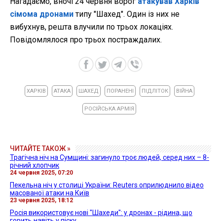
Нагадаємо, вночі 24 червня ворог
атакував Харків
сімома дронами
типу "Шахед". Один із них не
вибухнув, решта влучили по трьох локаціях.
Повідомлялося про трьох постраждалих.
ХАРКІВ
АТАКА
ШАХЕД
ПОРАНЕНІ
ПІДЛІТОК
ВІЙНА
РОСІЙСЬКА АРМІЯ
ЧИТАЙТЕ ТАКОЖ »
Трагічна ніч на Сумщині: загинуло троє людей, серед них – 8-
річний хлопчик
24 червня 2025, 07:20
Пекельна ніч у столиці України: Reuters оприлюднило відео
масованої атаки на Київ
23 червня 2025, 18:12
Росія використовує нові "Шахеди": у дронах - рідина, що
горить навіть у піску