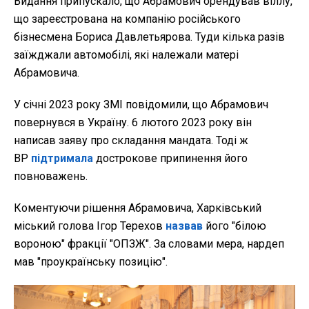
Видання припускало, що Абрамович орендував віллу,
що зареєстрована на компанію російського
бізнесмена Бориса Давлетьярова. Туди кілька разів
заїжджали автомобілі, які належали матері
Абрамовича.
У січні 2023 року ЗМІ повідомили, що Абрамович
повернувся в Україну. 6 лютого 2023 року він
написав заяву про складання мандата. Тоді ж
ВР
підтримала
дострокове припинення його
повноважень.
Коментуючи рішення Абрамовича, Харківський
міський голова Ігор Терехов
назвав
його "білою
вороною" фракції "ОПЗЖ". За словами мера, нардеп
мав "проукраїнську позицію".