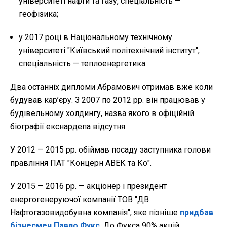
університеті нафти та газу, спеціальність —
геофізика;
у 2017 році в Національному технічному
університеті "Київський політехнічний інститут",
спеціальність — теплоенергетика.
Два останніх дипломи Абрамович отримав вже коли
будував кар’єру. З 2007 по 2012 рр. він працював у
будівельному холдингу, назва якого в офіційній
біографії екснардепа відсутня.
У 2012 — 2015 рр. обіймав посаду заступника голови
правління ПАТ "Концерн АВЕК та Ко".
У 2015 — 2016 рр. — акціонер і президент
енергогенеруючої компанії ТОВ "ДВ
Нафтогазовидобувна компанія", яке пізніше
придбав
бізнесмен Павло Фукс
. До Фукса 90% акцій