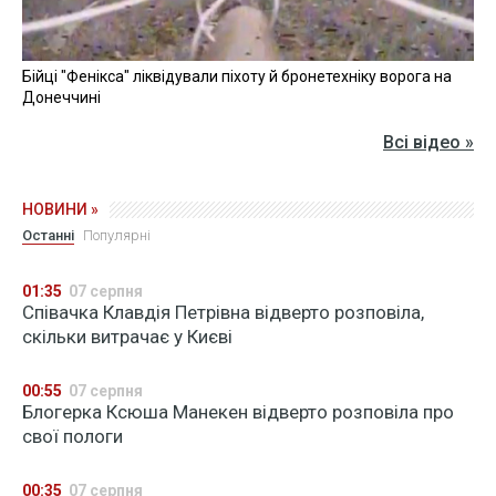
Бійці "Фенікса" ліквідували піхоту й бронетехніку ворога на
Донеччині
Всі відео »
НОВИНИ »
Останні
Популярні
01:35
07 серпня
Співачка Клавдія Петрівна відверто розповіла,
скільки витрачає у Києві
00:55
07 серпня
Блогерка Ксюша Манекен відверто розповіла про
свої пологи
00:35
07 серпня