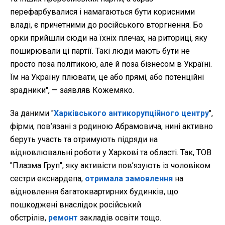
перефарбувалися і намагаються бути корисними
владі, є причетними до російського вторгнення. Бо
орки прийшли сюди на їхніх плечах, на риториці, яку
поширювали ці партії. Такі люди мають бути не
просто поза політикою, але й поза бізнесом в Україні.
Їм на Україну плювати, це або прямі, або потенційні
зрадники", — заявляв Кожемяко.
За даними "
Харківського антикорупційного центру
",
фірми, пов’язані з родиною Абрамовича, нині активно
беруть участь та отримують підряди на
відновлювальні роботи у Харкові та області. Так, ТОВ
"Плазма Груп", яку активісти пов’язують із чоловіком
сестри екснардепа,
отримала замовлення
на
відновлення багатоквартирних будинків, що
пошкоджені внаслідок російський
обстрілів,
ремонт
закладів освіти тощо.