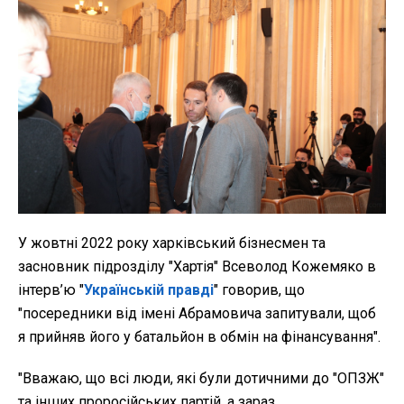
У жовтні 2022 року харківський бізнесмен та
засновник підрозділу "Хартія" Всеволод Кожемяко в
інтерв’ю "
Українській правді
" говорив, що
"посередники від імені Абрамовича запитували, щоб
я прийняв його у батальйон в обмін на фінансування".
"Вважаю, що всі люди, які були дотичними до "ОПЗЖ"
та інших проросійських партій, а зараз