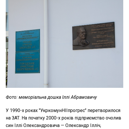
Фото: меморіальна дошка Іллі Абрамовичу
У 1990-х роках "УкркомунНІІпрогрес" перетворилося
на ЗАТ. На початку 2000-х років підприємство очолив
син Іллі Олександровича — Олександр Ілліч,