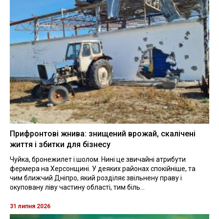
Прифронтові жнива: знищений врожай, скалічені
життя і збитки для бізнесу
Чуйка, бронежилет і шолом. Нині це звичайні атрибути
фермера на Херсонщині. У деяких районах спокійніше, та
чим ближчий Дніпро, який розділяє звільнену праву і
окуповану ліву частину області, тим біль...
31 липня 2026