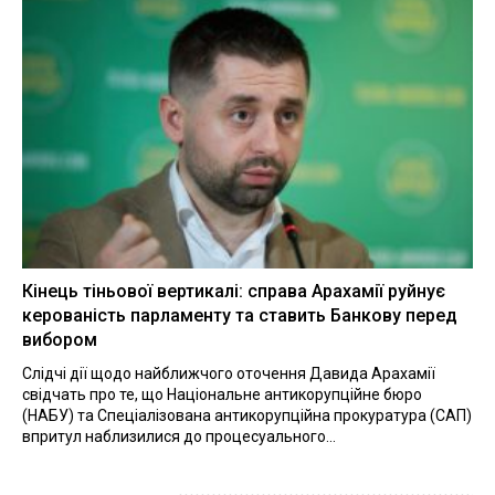
Кінець тіньової вертикалі: справа Арахамії руйнує
керованість парламенту та ставить Банкову перед
вибором
Слідчі дії щодо найближчого оточення Давида Арахамії
свідчать про те, що Національне антикорупційне бюро
(НАБУ) та Спеціалізована антикорупційна прокуратура (САП)
впритул наблизилися до процесуального...