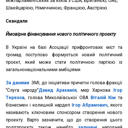
міжпарламентських зв’язків з США, Британією, ОАЕ,
Швейцарією, Німеччиною, Францією, Австрією.
Скандали
Ймовірне фінансування нового політичного проєкту
В Україні на базі Асоціації прифронтових міст та
громад поступово формується новий політичний
проєкт, який може стати політичною партією із
загальнонаціональними амбіціями
За даними
ЗМІ, до ініціативи причетні голова фракції
"Слуга народу"
Давид Арахамія
, мер Харкова
Ігор
Терехов
, голова Миколаївської ОВА
Віталій Кім
та
бізнесмен і колишній нардеп
Ігор Абрамович,
якого
називають ключовим спонсором створення нового
проекту. Варто зазначити, що до створення цього
політпроєкту також начебто
залучені
народний