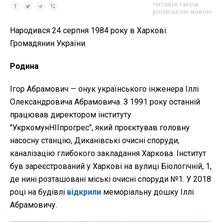
Читайте також
російською мовою
Народився 24 серпня 1984 року в Харкові.
Громадянин України.
Родина
Ігор Абрамович — онук українського інженера Іллі
Олександровича Абрамовича. З 1991 року останній
працював директором інституту
"УкркомунНІІпрогрес", який проєктував головну
насосну станцію, Диканівські очисні споруди,
каналізацію глибокого закладання Харкова. Інститут
був зареєстрований у Харкові на вулиці Біологічній, 1,
де нині розташовані міські очисні споруди №1. У 2018
році на будівлі
відкрили
меморіальну дошку Іллі
Абрамовичу.