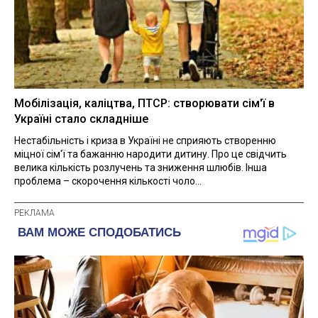
Мобілізація, каліцтва, ПТСР: створювати сім'ї в
Україні стало складніше
Нестабільність і криза в Україні не сприяють створенню
міцної сім'ї та бажанню народити дитину. Про це свідчить
велика кількість розлучень та зниження шлюбів. Інша
проблема – скорочення кількості чоло...