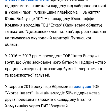
підприємства належали нардепу від забороненої нині
в Україні партії "Опозиційна платформа — За життя"
Юрію Бойку, ще 10% — екснардепу Юлію Іоффе.
Компанія володіла ТЕЦ "Есхар" (Харківська область)
та шахтою "Довжанська-капітальна", що розташована
на тимчасово окупованій території Луганської
області.
У 2016 — 2017 рр. — президент ТОВ "Інтер Енерджі
Груп", що було засноване його батьком. Підприємство
працює в сфері нафтогазовидобувної, енергетичної
та транспортної галузей.
У вересні 2015 року Ігор Абрамович
заснував
ТОВ
"Укргаз Інвест". Нині він володіє 50% підприємства,
друга половина належить екснардепу Віталію
Хомутинніку через ПАТ "Закритий