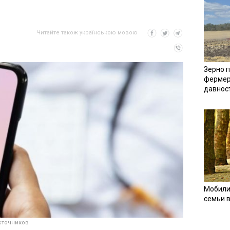
Читайте також українською мовою
Зерно п
фермер
давнос
Мобили
семьи 
сточников