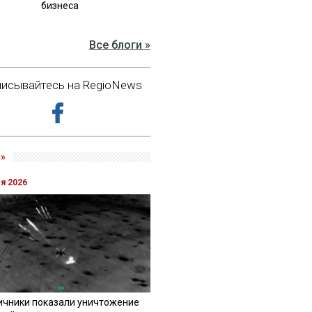
бизнеса
Все блоги »
исывайтесь на RegioNews
»
ля 2026
ичники показали уничтожение