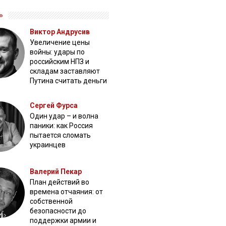
»
Виктор Андрусив
Увеличение цены
войны: удары по
российским НПЗ и
складам заставляют
Путина считать деньги
Сергей Фурса
Один удар – и волна
паники: как Россия
пытается сломать
украинцев
Валерий Пекар
План действий во
времена отчаяния: от
собственной
безопасности до
поддержки армии и