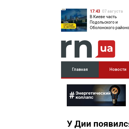
17:43
07 августа
В Киеве часть
Подольского и
Оболонского район
осталась без света:
причина
Главная
Новости
У Дии появилс