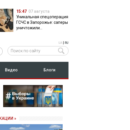
15:47
07 августа
Уникальная спецоперация
ГСЧС в Запорожье: саперы
уничтожили
полуторатонную
российскую авиабомбу
|
UA
RU
ФАБ-500
Видео
Блоги
КАЦИИ »