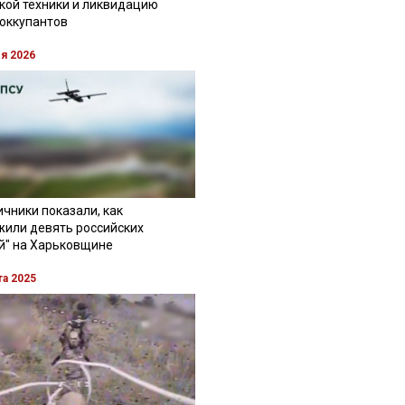
кой техники и ликвидацию
 оккупантов
ля 2026
чники показали, как
жили девять российских
й" на Харьковщине
та 2025