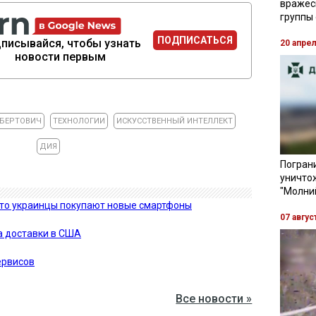
вражес
группы
ПОДПИСАТЬСЯ
писывайся, чтобы узнать
20 апре
новости первым
БЕРТОВИЧ
ТЕХНОЛОГИИ
ИСКУССТВЕННЫЙ ИНТЕЛЛЕКТ
ДИЯ
Пограни
уничто
"Молни
сто украинцы покупают новые смартфоны
07 авгус
а доставки в США
ервисов
Все новости »