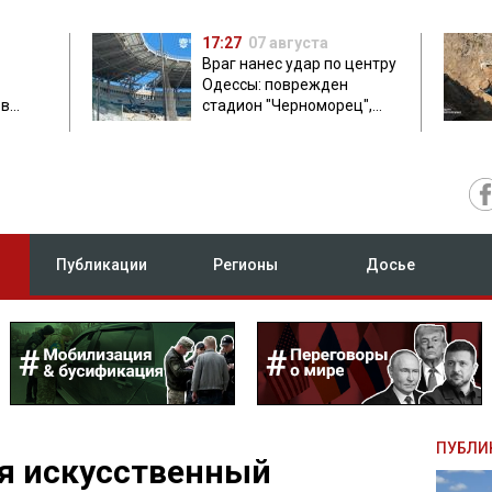
17:27
07 августа
Враг нанес удар по центру
Одессы: поврежден
ов
стадион "Черноморец",
 в чем
есть пострадавшая
Публикации
Регионы
Досье
ПУБЛИ
я искусственный