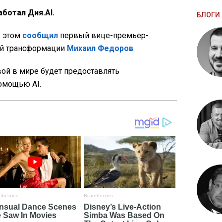
аботал Дия.АІ.
БЛОГИ 
б этом
сообщил
первый вице-премьер-
ой трансформации
Михаил Федоров
.
вой в мире будет предоставлять
омощью AI.