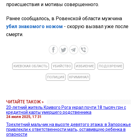
происшествия и мотивы совершенного.
Ранее сообщалось, в Ровенской области мужчина
убил знакомого ножом
- скорую вызвал уже после
смерти.
КИЕВСКАЯ ОБЛАСТЬ
УБИЙСТВО
ИЗБИЕНИЕ
ПОДОЗРЕНИЕ
ПОЛИЦИЯ
КРИМИНАЛ
ЧИТАЙТЕ ТАКОЖ »
20-летний житель Кривого Рога украл почти 18 тысяч грн с
кредитной карты умершего родственника
24 июля 2025, 17:31
Трехлетний мальчик на высоте девятого этажа: в Запорожье
привлекли к ответственности мать, оставившую ребенка в
опасности