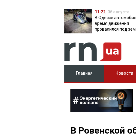
11:22
06 августа
В Одессе автомобил
время движения
провалился под зем
яму с водой
Главная
Новости
В Ровенской о