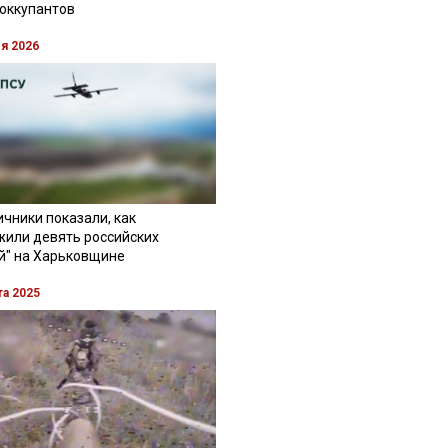
 оккупантов
ля 2026
чники показали, как
жили девять российских
й" на Харьковщине
та 2025