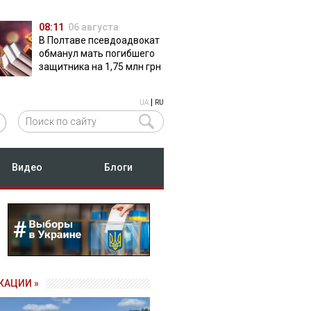
08:11
06 августа
В Полтаве псевдоадвокат
обманул мать погибшего
защитника на 1,75 млн грн
|
UA
RU
Видео
Блоги
КАЦИИ »