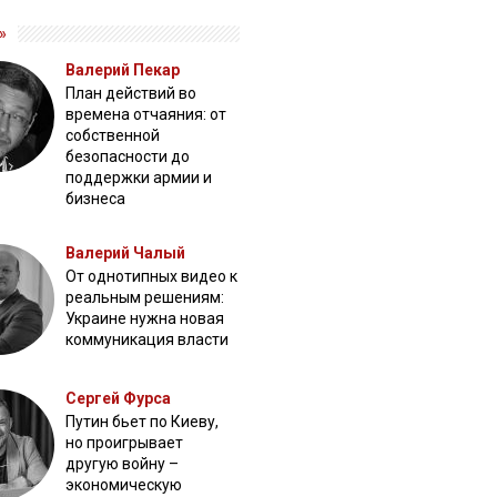
»
Валерий Пекар
План действий во
времена отчаяния: от
собственной
безопасности до
поддержки армии и
бизнеса
Валерий Чалый
От однотипных видео к
реальным решениям:
Украине нужна новая
коммуникация власти
Сергей Фурса
Путин бьет по Киеву,
но проигрывает
другую войну –
экономическую