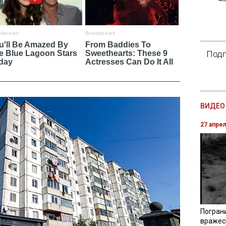
Подп
ВИДЕО 
27 апре
Погран
вражес