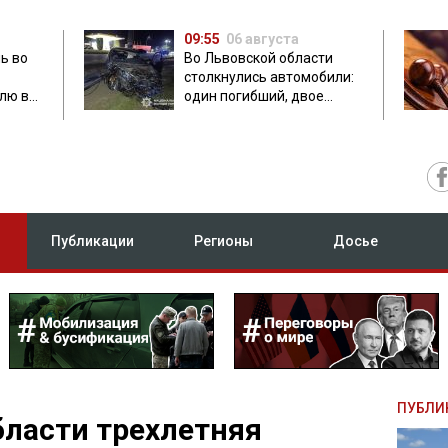
09:55
06 августа
ь во
Во Львовской области
столкнулись автомобили:
лю в
один погибший, двое
травмированных
Публикации
Регионы
Досье
ПУБЛИ
бласти трехлетняя