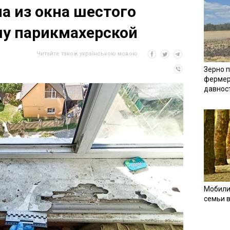
а из окна шестого
шу парикмахерской
Читайте також українською мовою
Зерно п
фермер
давнос
Мобили
семьи 