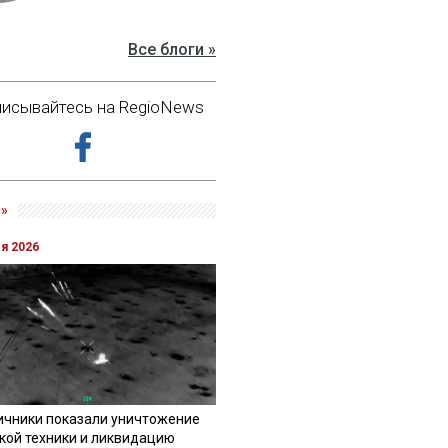
Все блоги »
исывайтесь на RegioNews
»
ля 2026
ичники показали уничтожение
кой техники и ликвидацию