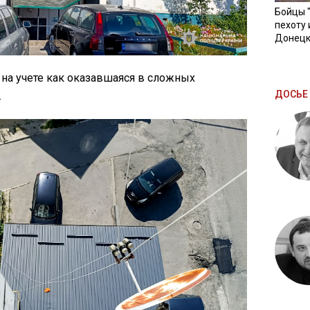
Бойцы 
пехоту 
Донецк
т на учете как оказавшаяся в сложных
ДОСЬЕ 
.