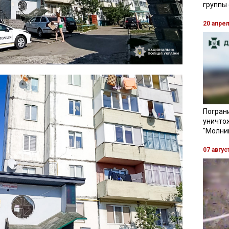
группы
20 апре
Пограни
уничто
"Молни
07 авгус