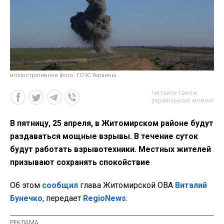
иллюстративное фото: ГСЧС Украины
Читайте також
українською мовою
В пятницу, 25 апреля, в Житомирском районе будут
раздаваться мощные взрывы. В течение суток
будут работать взрывотехники. Местных жителей
призывают сохранять спокойствие
Об этом
сообщил
глава Житомирской ОВА
Виталий
Бунечко
, передает
RegioNews
.