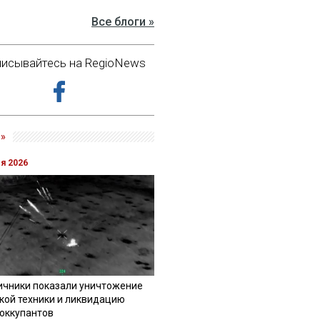
Все блоги »
исывайтесь на RegioNews
»
ля 2026
ичники показали уничтожение
кой техники и ликвидацию
 оккупантов