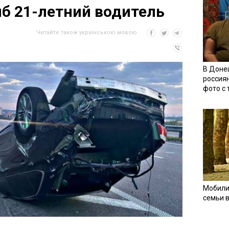
иб 21-летний водитель
Читайте також українською мовою
В Доне
россия
фото с
Мобили
семьи 