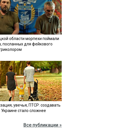
цкой области морпехи поймали
н, посланных для фейкового
 триколором
зация, увечья, ПТСР: создавать
в Украине стало сложнее
Все публикации »