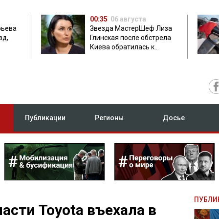
00:35
06 августа
фьева
Звезда МастерШеф Лиза
зд,
Глинская после обстрела
Киева обратилась к
с
россиянам
Публикации
Регионы
Досье
ПУБЛИ
асти Toyota въехала в