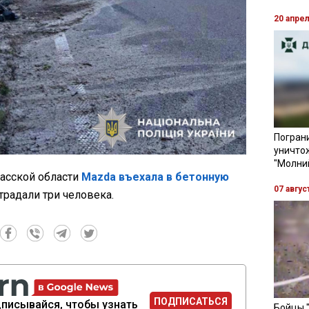
20 апре
Пограни
уничто
"Молни
касской области
Mazda въехала в бетонную
07 авгус
традали три человека.
ПОДПИСАТЬСЯ
писывайся, чтобы узнать
Бойцы 