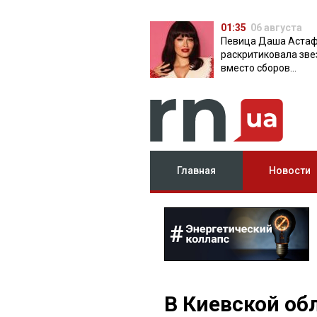
01:35
06 августа
Певица Даша Аста
раскритиковала зве
вместо сборов
публикующих фото 
вечеринок
Главная
Новости
В Киевской обл