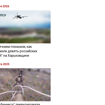
ля 2026
чники показали, как
жили девять российских
й" на Харьковщине
та 2025
"Феникса" ликвидировали