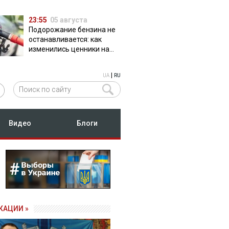
23:55
05 августа
Подорожание бензина не
останавливается: как
изменились ценники на
АЗС
|
UA
RU
Видео
Блоги
КАЦИИ »