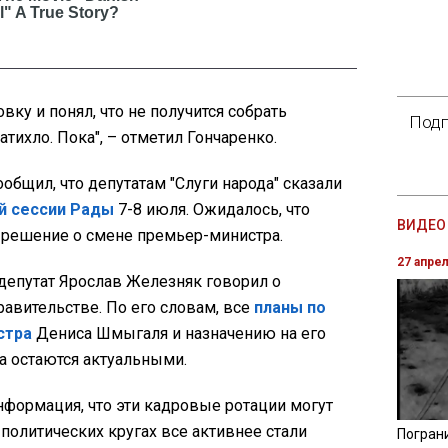
ку и понял, что не получится собрать
Подп
атихло. Пока", – отметил Гончаренко.
ообщил, что депутатам "Слуги народа" сказали
й сессии Рады
7-8 июля. Ожидалось, что
ВИДЕО 
о решение о смене премьер-министра.
27 апре
депутат Ярослав Железняк говорил о
авительстве. По его словам, все
планы по
стра
Дениса Шмыгаля и назначению на его
а остаются актуальными.
нформация, что эти кадровые ротации могут
 политических кругах все активнее стали
Погран