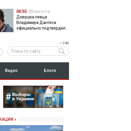
00:55
08 августа
Девушка певца
Владимира Дантеса
официально подтвердила
их отношения
|
UA
RU
Видео
Блоги
КАЦИИ »