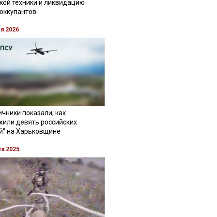
кой техники и ликвидацию
 оккупантов
ля 2026
чники показали, как
жили девять российских
й" на Харьковщине
та 2025