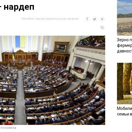
– нардеп
Читайте також українською мовою
Зерно п
фермер
давнос
Мобили
семьи 
сточников