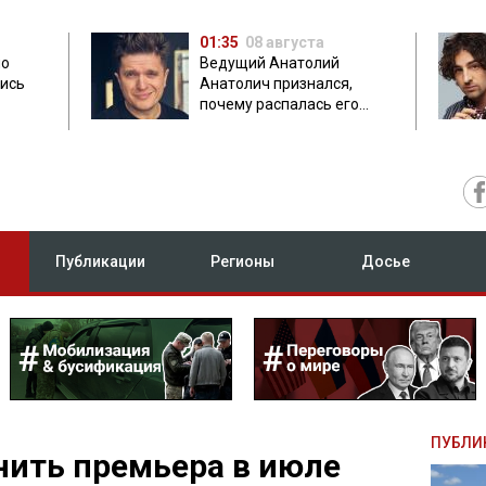
01:35
08 августа
но
Ведущий Анатолий
лись
Анатолич признался,
почему распалась его
дружба с Остапчуком
Публикации
Регионы
Досье
ПУБЛИ
ить премьера в июле