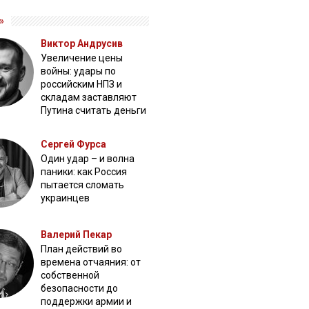
»
Виктор Андрусив
Увеличение цены
войны: удары по
российским НПЗ и
складам заставляют
Путина считать деньги
Сергей Фурса
Один удар – и волна
паники: как Россия
пытается сломать
украинцев
Валерий Пекар
План действий во
времена отчаяния: от
собственной
безопасности до
поддержки армии и