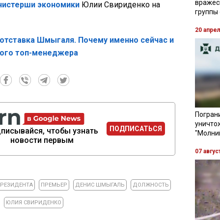
вражес
нистерши экономики
Юлии Свириденко на
группы
20 апре
отставка Шмыгаля. Почему именно сейчас и
кого топ-менеджера
Пограни
уничто
ПОДПИСАТЬСЯ
писывайся, чтобы узнать
"Молни
новости первым
07 авгус
ПРЕЗИДЕНТА
ПРЕМЬЕР
ДЕНИС ШМЫГАЛЬ
ДОЛЖНОСТЬ
ЮЛИЯ СВИРИДЕНКО