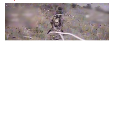
Бойцы "Феникса" ликвидировали пехоту и бронетехнику
врага в Донецкой области
Все видео »
ПУБЛИКАЦИИ »