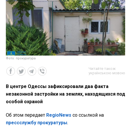
Фото: прокуратура
Читайте також
українською мовою
В центре Одессы зафиксировали два факта
незаконной застройки на землях, находящихся под
особой охраной
Об этом передает
RegioNews
со ссылкой на
прессслужбу прокуратуры
.