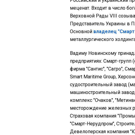
Российский и украинский п
меценат. Входит в число бо
Верховной Рады VIII созыва
Представитель Украины в П
Основной
владелец "Смарт
металлургического холдинг
Вадиму Новинскому принад
предприятиях: Смарт-групп 
фирма "Сантис", "Сагро", См
Smart Maritime Group, Херс
судостроительный завод (м
машиностроительный завод 
комплекс "Очаков", "Метинв
месторождение железных руд
Страховая компания "Промы
"Смарт-Нерудпром", Строите
Девелоперская компания "Ю