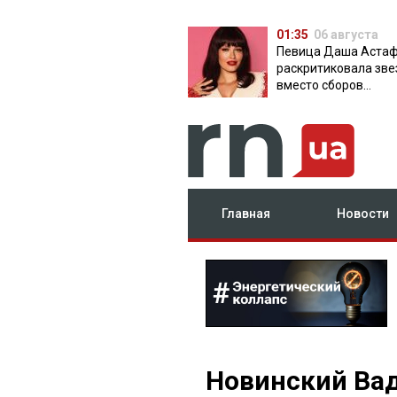
01:35
06 августа
Певица Даша Аста
раскритиковала зве
вместо сборов
публикующих фото 
вечеринок
Главная
Новости
Новинский Ва