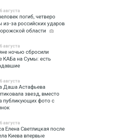
6 августа
еловек погиб, четверо
ы из-за российских ударов
порожской области
6 августа
яне ночью сбросили
е КАБа на Сумы: есть
адавшие
6 августа
а Даша Астафьева
итиковала звезд, вместо
в публикующих фото с
инок
6 августа
са Елена Светлицкая после
ела Киева впервые