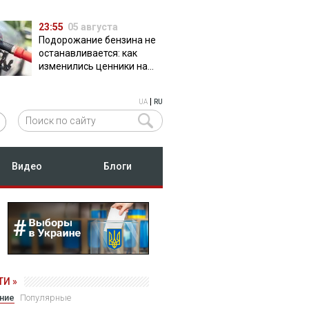
23:55
05 августа
Подорожание бензина не
останавливается: как
изменились ценники на
АЗС
|
UA
RU
Видео
Блоги
И »
ние
Популярные