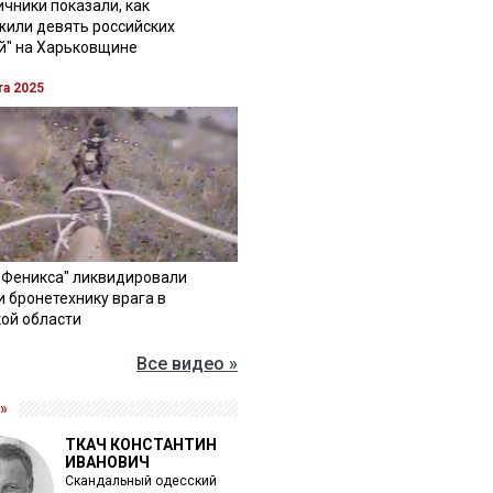
чники показали, как
жили девять российских
й" на Харьковщине
та 2025
"Феникса" ликвидировали
и бронетехнику врага в
ой области
Все видео »
»
ТКАЧ КОНСТАНТИН
ИВАНОВИЧ
Скандальный одесский