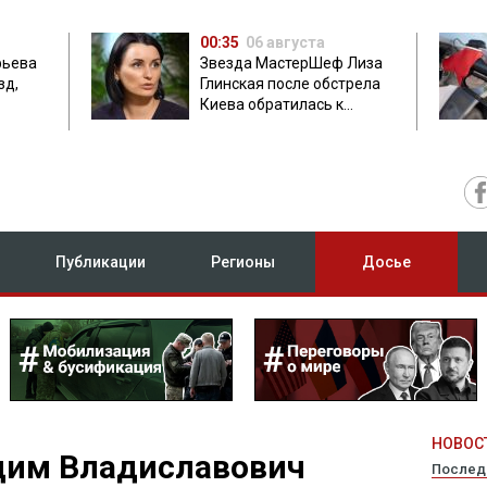
00:35
06 августа
фьева
Звезда МастерШеф Лиза
зд,
Глинская после обстрела
Киева обратилась к
с
россиянам
Публикации
Регионы
Досье
НОВОСТ
дим Владиславович
Послед