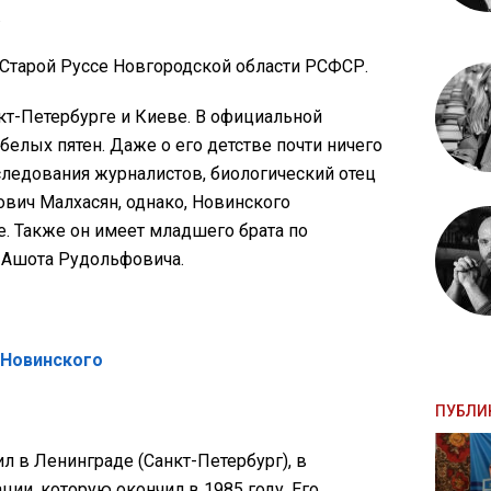
.
 Старой Руссе Новгородской области РСФСР.
кт-Петербурге и Киеве. В официальной
белых пятен. Даже о его детстве почти ничего
следования журналистов, биологический отец
вич Малхасян, однако, Новинского
. Также он имеет младшего брата по
 Ашота Рудольфовича.
 Новинского
ПУБЛИ
 в Ленинграде (Санкт-Петербург), в
ии, которую окончил в 1985 году. Его