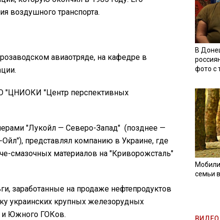
ия воздушного транспорта.
В Доне
етрозаводском авиаотряде, на кафедре в
россия
фото с
ции.
НО "ЦНИОКИ "Центр перспективных
тнерами "Лукойл — Северо-Запад" (позднее —
Ойл"), представлял компанию в Украине, где
че-смазочных материалов на "Криворожсталь"
Мобили
семьи 
ьги, заработанные на продаже нефтепродуктов
упку украинских крупных железорудных
 и Южного ГОКов.
ВИДЕО 