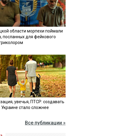
цкой области морпехи поймали
н, посланных для фейкового
 триколором
зация, увечья, ПТСР: создавать
в Украине стало сложнее
Все публикации »
»