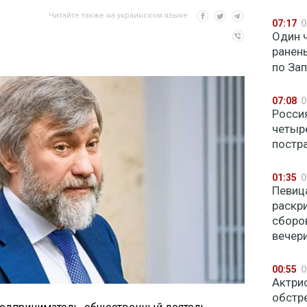
Читайте также на украинском языке
07:17
0
Один ч
ранен
по За
07:08
0
Росси
четыр
постр
01:35
0
Певиц
раскр
сборо
вечер
00:55
0
Актри
обстр