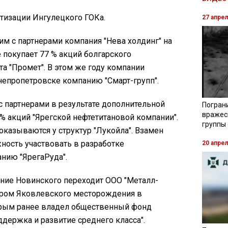
атизации Ингулецкого ГОКа.
27 апре
ким с партнерами компания "Нева холдинг" на
 покупает 77 % акций болгарского
а "Промет". В этом же году компании
епропетровске компанию "Смарт-групп".
 с партнерами в результате дополнительной
Погран
вражес
% акций "Ярегской нефтетитановой компании".
группы
оказываются у структур "Лукойла". Взамен
ность участвовать в разработке
20 апре
нию "ЯрегаРуда".
ение Новинского переходит ООО "Металл-
ором Яковлевского месторождения в
орым ранее владел общественный фонд
держка и развитие среднего класса".