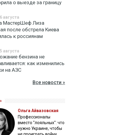
орила о выезде за границу
6 августа
а МастерШеф Лиза
кая после обстрела Киева
илась к россиянам
5 августа
ожание бензина не
авливается: как изменились
ки на АЗС
Все новости »
»
Ольга Айвазовская
Профессионалы
вместо "лояльных": что
нужно Украине, чтобы
не проиграть войну