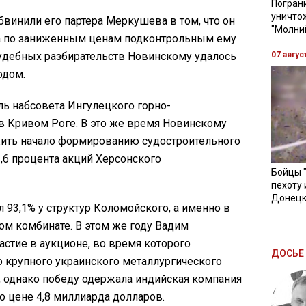
Пограни
уничто
обвинили его партера Меркушева в том, что он
"Молни
а по заниженным ценам подконтрольным ему
07 авгус
судебных разбирательств Новинскому удалось
одом.
ель набсовета Ингулецкого горно-
в Кривом Роге. В это же время Новинскому
ить начало формированию судостроительного
3,6 процента акций Херсонского
Бойцы 
пехоту 
Донецк
л 93,1% у структур Коломойского, а именно в
 комбинате. В этом же году Вадим
стие в аукционе, во время которого
ДОСЬЕ 
о крупного украинского металлургического
, однако победу одержала индийская компания
 по цене 4,8 миллиарда долларов.