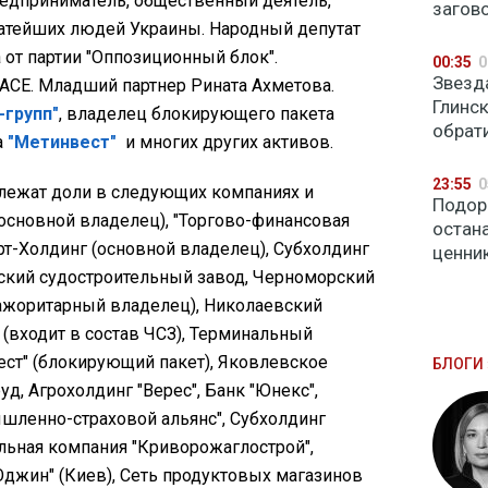
редприниматель, общественный деятель,
загов
гатейших людей Украины. Народный депутат
 от партии "Оппозиционный блок".
00:35
0
Звезд
АСЕ. Младший партнер Рината Ахметова.
Глинс
-групп"
, владелец блокирующего пакета
обрат
а
"Метинвест"
и многих других активов.
23:55
0
лежат доли в следующих компаниях и
Подор
(основной владелец), "Торгово-финансовая
остан
арт-Холдинг (основной владелец), Субхолдинг
ценни
онский судостроительный завод, Черноморский
ажоритарный владелец), Николаевский
(входит в состав ЧСЗ), Терминальный
ест" (блокирующий пакет), Яковлевское
БЛОГИ 
, Агрохолдинг "Верес", Банк "Юнекс",
шленно-страховой альянс", Субхолдинг
льная компания "Криворожаглострой",
джин" (Киев), Сеть продуктовых магазинов