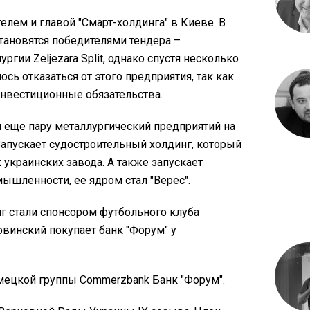
ателем и главой "Смарт-холдинга" в Киеве. В
становятся победителями тендера –
ргии Zeljezara Split, однако спустя несколько
ь отказаться от этого предприятия, так как
 инвестиционные обязательства.
 и еще пару металлургический предприятий на
Запускает судостроительный холдинг, который
украинских завода. А также запускает
ышленности, ее ядром стал "Верес".
нг стали спонсором футбольного клуба
овинский покупает банк "Форум" у
немецкой группы Commerzbank Банк "Форум".