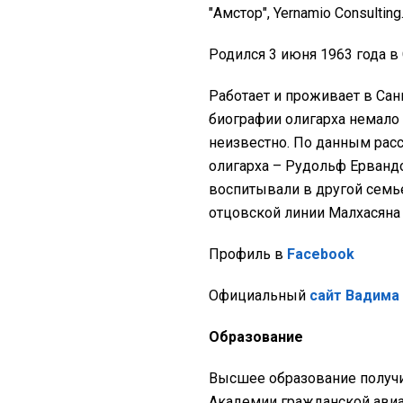
"Амстор", Yernamio Consulting
Родился 3 июня 1963 года в
Работает и проживает в Сан
биографии олигарха немало 
неизвестно. По данным рас
олигарха – Рудольф Ервандо
воспитывали в другой семье
отцовской линии Малхасяна
Профиль в
Facebook
Официальный
сайт Вадима
Образование
Высшее образование получил
Академии гражданской авиац