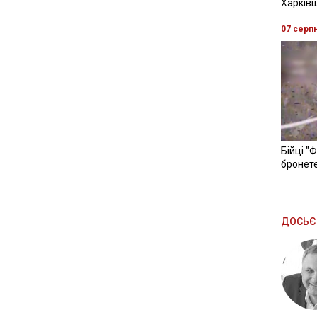
Харків
07 серп
Бійці "
бронете
ДОСЬЄ