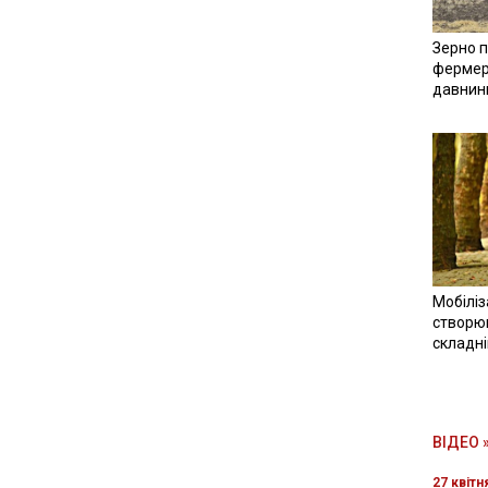
Зерно п
фермер
давнин
Мобіліз
створюв
складн
ВІДЕО 
27 квітн