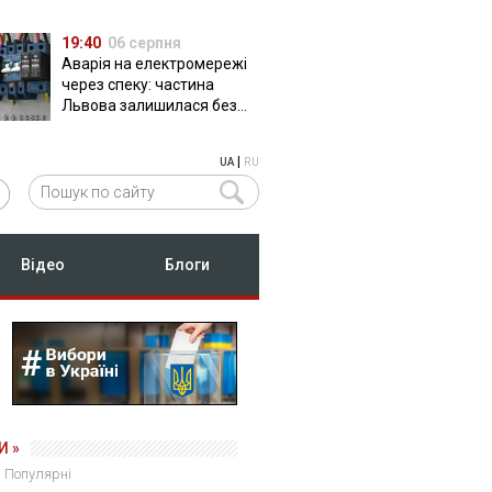
19:40
06 серпня
Аварія на електромережі
через спеку: частина
Львова залишилася без
світла
|
UA
RU
Відео
Блоги
И »
Популярні