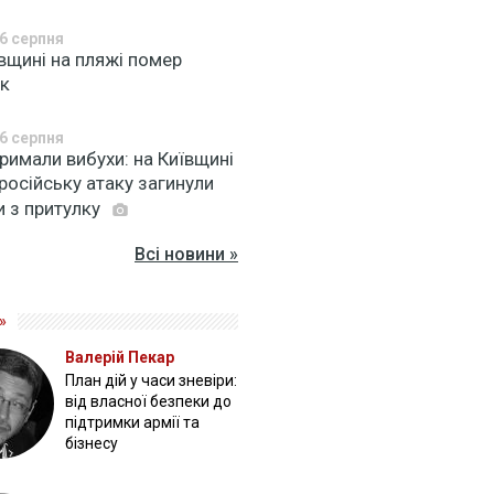
6 серпня
вщині на пляжі помер
ік
6 серпня
римали вибухи: на Київщині
російську атаку загинули
и з притулку
Всі новини »
»
Валерій Пекар
План дій у часи зневіри:
від власної безпеки до
підтримки армії та
бізнесу