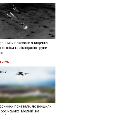
донники показали знищення
 техніки та ліквідацію групи
ів
я 2026
донники показали, як знищили
 російських "Молній" на