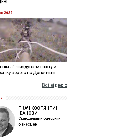
щині
ня 2025
Фенікса" ліквідували піхоту й
хніку ворога на Донеччині
Всі відео »
 »
ТКАЧ КОСТЯНТИН
ІВАНОВИЧ
Скандальний одеський
бізнесмен