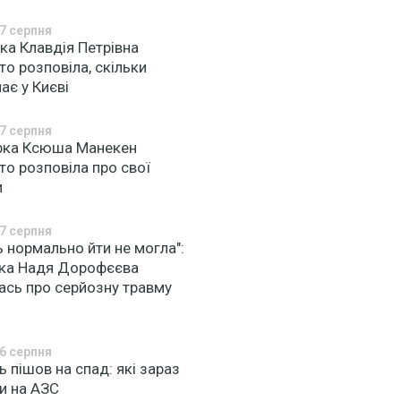
7 серпня
ка Клавдія Петрівна
то розповіла, скільки
ає у Києві
7 серпня
рка Ксюша Манекен
то розповіла про свої
и
7 серпня
ь нормально йти не могла":
чка Надя Дорофєєва
ась про серйозну травму
6 серпня
 пішов на спад: які зараз
и на АЗС