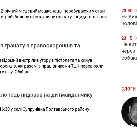
23:30
0
32-річний місцевий мешканець, перебуваючи у стані
На Киї
в страйкбольну піротехнічну гранату. Інцидент стався
чолов
23:15
0
Не вит
ув гранату в правоохоронців та
через 
собак
відомий вистрілив угору з пістолета та кинув
оронців, які разом із працівниками ТЦК перевіряли
 віку. Обійшл...
БЛОГИ 
хлопець підірвав на дитмайданчику
16:30 у селі Супрунівка Полтавського району