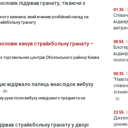
чоловік підірвав гранату, тікаючи з
01:35
0
Співач
ного киянина, який вчинив розбійний напад на
відвер
трайкбольну гранату
витрач
00:55
0
 чоловік кинув страйкбольну гранату –
Блоге
відвер
у з торговельних центрів Оболонського району Києва
полог
00:35
0
"Навіт
пцю відірвало палець внаслідок вибуху
співа
зізнал
му руки після вибуху невідомого предмета на
23:55
0
Дизель
цінник
ідірвав страйкбольну гранату у дворі