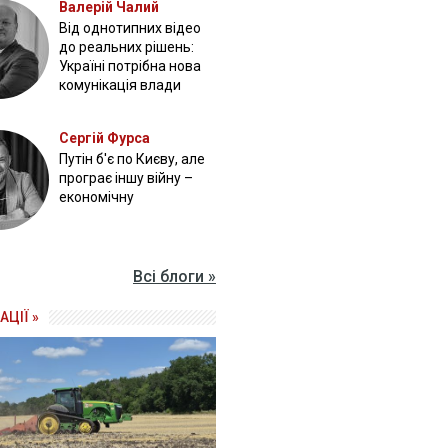
Валерій Чалий
Від однотипних відео
до реальних рішень:
Україні потрібна нова
комунікація влади
Сергій Фурса
Путін б'є по Києву, але
програє іншу війну –
економічну
Всі блоги »
АЦІЇ »