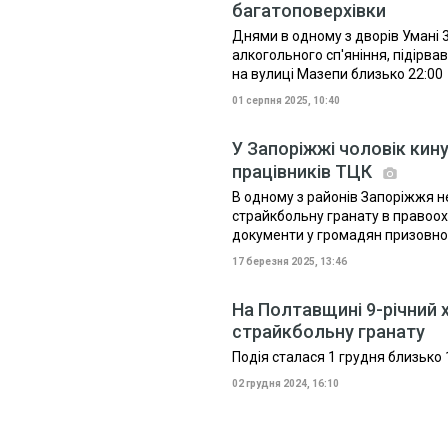
багатоповерхівки
Днями в одному з дворів Умані 
алкогольного сп'яніння, підірва
на вулиці Мазепи близько 22:00
01 серпня 2025, 10:40
У Запоріжжі чоловік кин
працівників ТЦК
В одному з районів Запоріжжя не
страйкбольну гранату в правоох
документи у громадян призовного
17 березня 2025, 13:46
На Полтавщині 9-річний 
страйкбольну гранату
Подія сталася 1 грудня близько 
02 грудня 2024, 16:10