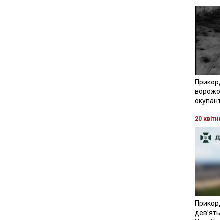
Прикор
ворожої
окупант
20 квітн
Прикор
девʼять