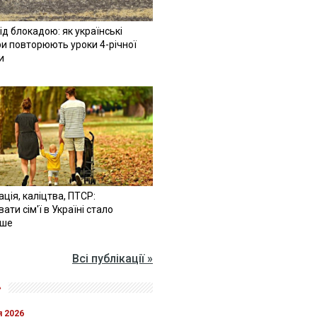
ід блокадою: як українські
и повторюють уроки 4-річної
и
ація, каліцтва, ПТСР:
ати сім'ї в Україні стало
іше
Всі публікації »
»
я 2026