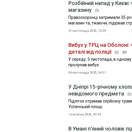
Розбійний напад у Києві: 
магазину
Правоохоронці затримали 35-річ
магазин та, тікаючи, підірвав с
21 листопада 2025, 16:38
Вибух у ТРЦ на Оболоні:
деталі від поліції
У середу, 5 листопада, в одном
пролунав вибух
06 листопада 2025, 06:51
У Дніпрі 15-річному хло
невідомого предмета
Підліток отримав серйозну трав
Успенській площі
12 жовтня 2025, 09:59
В Умані п'яний чоловік п