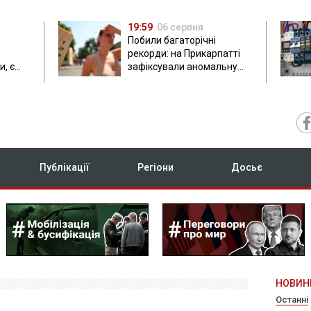
19:59
06 серпня
Побили багаторічні
рекорди: на Прикарпатті
, є
зафіксували аномальну
спеку до 37 градусів
Публікації
Регіони
Досьє
НОВИН
Останні