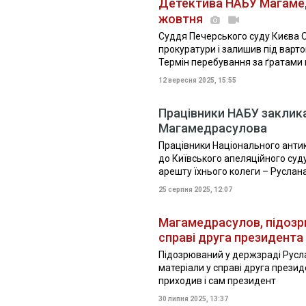
Детектива НАБУ Магамед
жовтня
Суддя Печерського суду Києва 
прокуратури і залишив під варт
Термін перебування за ґратами 
12 вересня 2025, 15:55
Працівники НАБУ заклика
Магамедрасулова
Працівники Національного анти
до Київського апеляційного суд
арешту їхнього колеги – Руслан
25 серпня 2025, 12:07
Магамедрасулов, підозр
справі друга президента
Підозрюваний у держзраді Русл
матеріали у справі друга презид
приходив і сам президент
30 липня 2025, 13:37