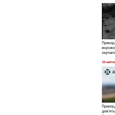
Прикор
ворожої
окупант
20 квітн
Прикор
девʼять