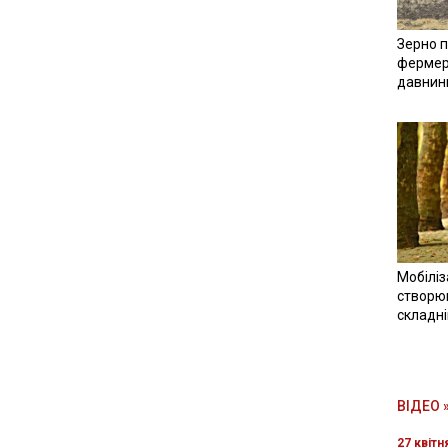
Зерно п
фермер
давнин
Мобіліз
створюв
складн
ВІДЕО 
27 квітн