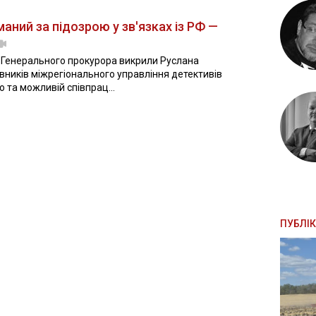
ний за підозрою у зв'язках із РФ —
с Генерального прокурора викрили Руслана
вників міжрегіонального управління детективів
ю та можливій співпрац...
ПУБЛІК