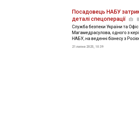
Посадовець НАБУ затрима
деталі спецоперації
Служба безпеки України та Офі
Магамедрасулова, одного з кері
НАБУ, на веденні бізнесу з Росіє
21 липня 2025, 10:39