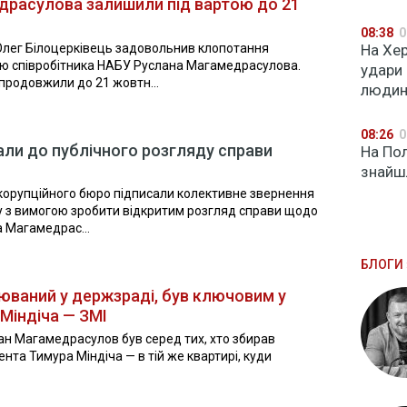
расулова залишили під вартою до 21
08:38
0
Олег Білоцерківець задовольнив клопотання
На Хе
ою співробітника НАБУ Руслана Магамедрасулова.
удари
продовжили до 21 жовтн...
людини
08:26
0
ли до публічного розгляду справи
На Пол
знайшл
корупційного бюро підписали колективне звернення
у з вимогою зробити відкритим розгляд справи щодо
а Магамедрас...
БЛОГИ 
юваний у держзраді, був ключовим у
 Міндіча — ЗМІ
ан Магамедрасулов був серед тих, хто збирав
ента Тимура Міндіча — в тій же квартирі, куди