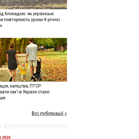
ід блокадою: як українські
и повторюють уроки 4-річної
и
ація, каліцтва, ПТСР:
ати сім'ї в Україні стало
іше
Всі публікації »
»
я 2026