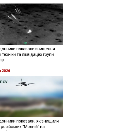
донники показали знищення
 техніки та ліквідацію групи
ів
я 2026
донники показали, як знищили
 російських "Молній" на