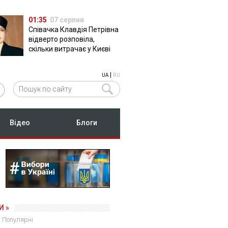
01:35
07 серпня
Співачка Клавдія Петрівна
відверто розповіла,
скільки витрачає у Києві
|
UA
RU
Відео
Блоги
И »
Популярні