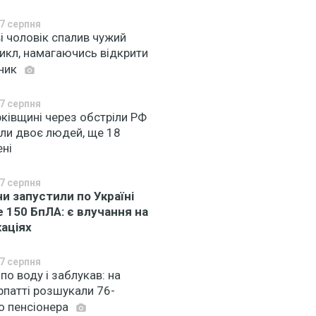
7 серпня
і чоловік спалив чужий
икл, намагаючись відкрити
ник
7 серпня
ківщині через обстріли РФ
ули двоє людей, ще 18
ені
7 серпня
ни запустили по Україні
 150 БпЛА: є влучання на
каціях
7 серпня
по воду і заблукав: на
рпатті розшукали 76-
о пенсіонера