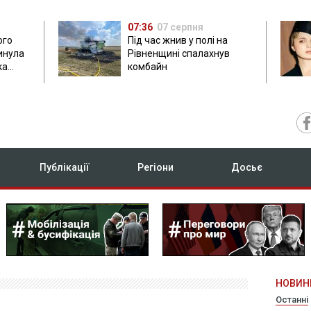
07:36
07 серпня
ого
Під час жнив у полі на
гинула
Рівненщині спалахнув
ка
комбайн
нок
Публікації
Регіони
Досьє
НОВИН
Останні