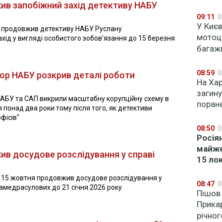
ив запобіжний захід детективу НАБУ
09:11
0
У Києв
а продовжив детективу НАБУ Руслану
мотоц
ід у вигляді особистого зобов’язання до 15 березня
багаж
08:59
0
тор НАБУ розкрив деталі роботи
На Хар
загин
 НАБУ та САП викрили масштабну корупційну схему в
поран
 понад два роки тому після того, як детективи
фісів"
08:50
0
Росія
майже
ив досудове розслідування у справі
15 ло
 15 жовтня продовжив досудове розслідування у
08:47
0
амедрасулових до 21 січня 2026 року
Пішов 
Прика
річног