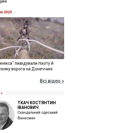
щині
ня 2025
Фенікса" ліквідували піхоту й
хніку ворога на Донеччині
Всі відео »
 »
ТКАЧ КОСТЯНТИН
ІВАНОВИЧ
Скандальний одеський
бізнесмен