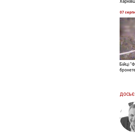
Харків
07 серп
Бійці "
бронете
ДОСЬЄ