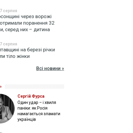
7 серпня
рсонщині через ворожі
 отримали поранення 32
, серед них – дитина
7 серпня
тавщині на березі річки
и тіло жінки
Всі новини »
»
Сергій Фурса
Один удар – і хвиля
паніки: як Росія
намагається зламати
українців