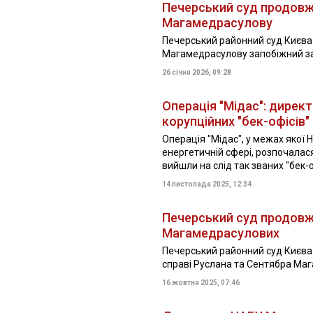
Печерський суд продовж
Магамедрасулову
Печерський районний суд Києв
Магамедрасулову запобіжний зах
26 січня 2026, 09:28
Операція "Мідас": дирек
корупційних "бек-офісів"
Операція "Мідас", у межах якої
енергетичній сфері, розпочалася
вийшли на слід так званих "бек-о
14 листопада 2025, 12:34
Печерський суд продовж
Магамедрасулових
Печерський районний суд Києва
справі Руслана та Сентябра Маг
16 жовтня 2025, 07:46