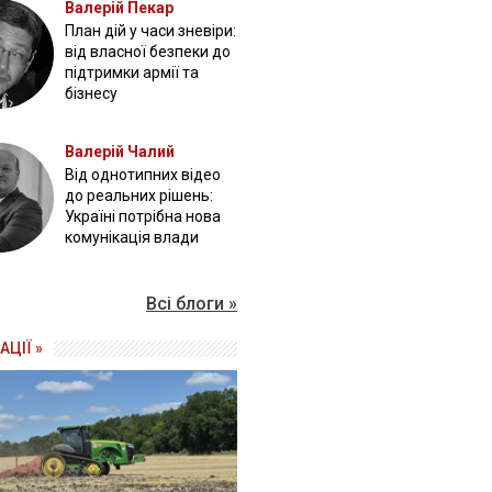
Валерій Пекар
План дій у часи зневіри:
від власної безпеки до
підтримки армії та
бізнесу
Валерій Чалий
Від однотипних відео
до реальних рішень:
Україні потрібна нова
комунікація влади
Всі блоги »
АЦІЇ »