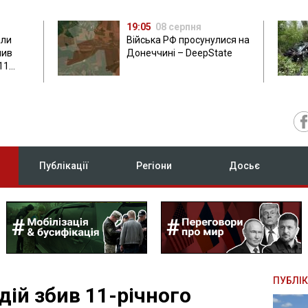
19:05
08 серпня
али
Війська РФ просунулися на
нив
Донеччині – DeepState
11
Публікації
Регіони
Досьє
ПУБЛІК
дій збив 11-річного