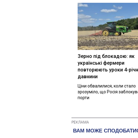
Зерно під блокадою: як
українські фермери
повторюють уроки 4-річн
давнини
Ціни обвалилися, коли стало
зрозуміло, що Росія заблоку
порти