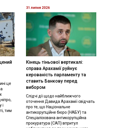
31 липня 2026
щений
Кінець тіньової вертикалі:
і
справа Арахамії руйнує
керованість парламенту та
ставить Банкову перед
ині це
вибором
на
х
Слідчі дії щодо найближчого
ніпро,
оточення Давида Арахамії свідчать
 і
про те, що Національне
ті, тим
антикорупційне бюро (НАБУ) та
Спеціалізована антикорупційна
прокуратура (САП) впритул