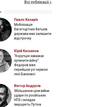
Всі публікації »
»
Павло Казарін
Мобілізація
багатодітних батьків:
держава має залишити
відстрочку
Юрій Касьянов
"Корупція заважає
зупинити війну":
Федоров вже
перейшов усі червоні
лінії Банкової
Віктор Андрусів
Збільшення ціни війни:
удари по російських
НПЗ і складах
змушують Путіна