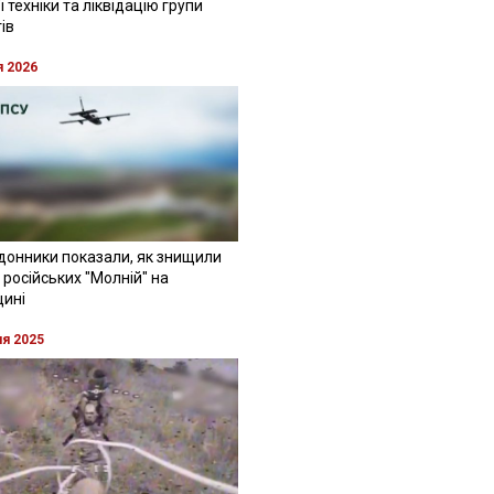
 техніки та ліквідацію групи
ів
я 2026
донники показали, як знищили
 російських "Молній" на
щині
ня 2025