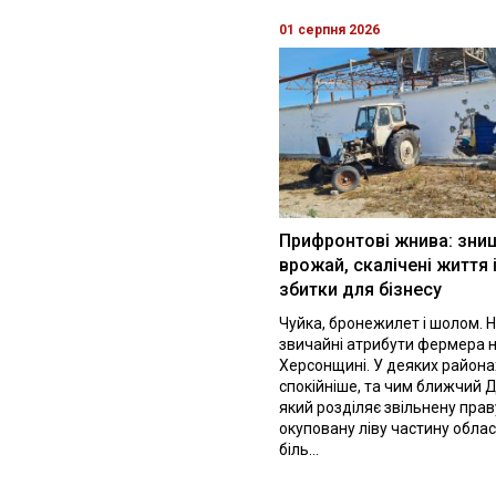
01 серпня 2026
Прифронтові жнива: зни
врожай, скалічені життя 
збитки для бізнесу
Чуйка, бронежилет і шолом. Н
звичайні атрибути фермера 
Херсонщині. У деяких района
спокійніше, та чим ближчий Д
який розділяє звільнену праву
окуповану ліву частину облас
біль...