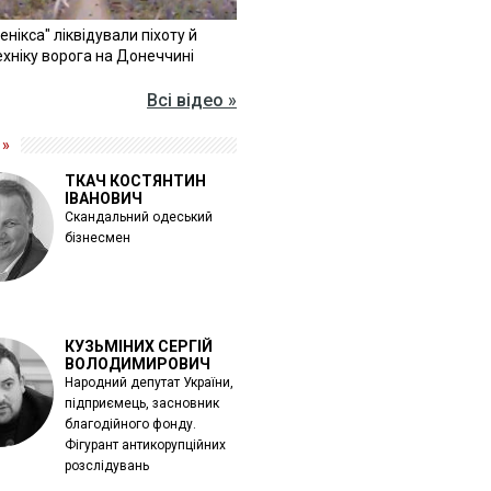
Фенікса" ліквідували піхоту й
хніку ворога на Донеччині
Всі відео »
 »
ТКАЧ КОСТЯНТИН
ІВАНОВИЧ
Скандальний одеський
бізнесмен
КУЗЬМІНИХ СЕРГІЙ
ВОЛОДИМИРОВИЧ
Народний депутат України,
підприємець, засновник
благодійного фонду.
Фігурант антикорупційних
розслідувань