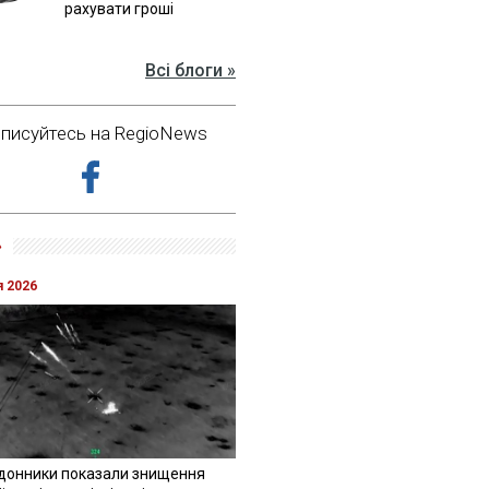
рахувати гроші
Всі блоги »
дписуйтесь на RegioNews
»
я 2026
донники показали знищення