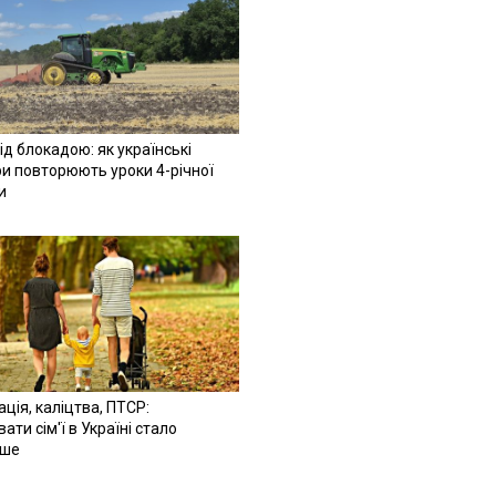
ід блокадою: як українські
и повторюють уроки 4-річної
и
ація, каліцтва, ПТСР:
ати сім'ї в Україні стало
іше