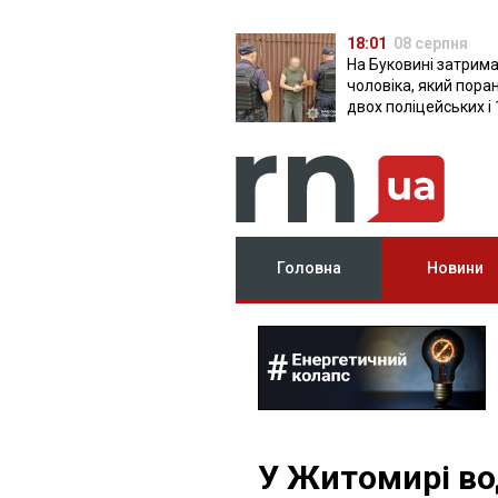
18:01
08 серпня
На Буковині затрим
чоловіка, який пора
двох поліцейських і 
днів ховався в лісі
Головна
Новини
У Житомирі во