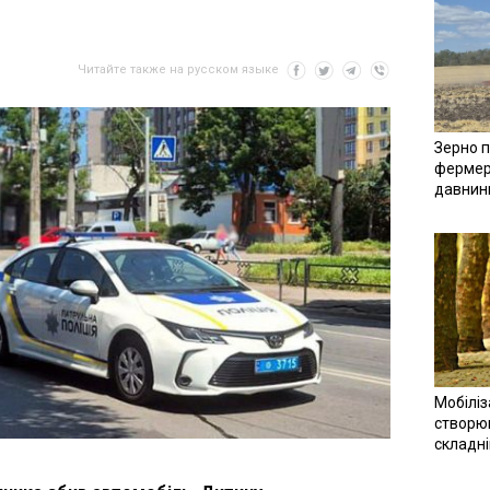
Читайте также на русском языке
Зерно п
фермер
давнин
Мобіліз
створюв
складн