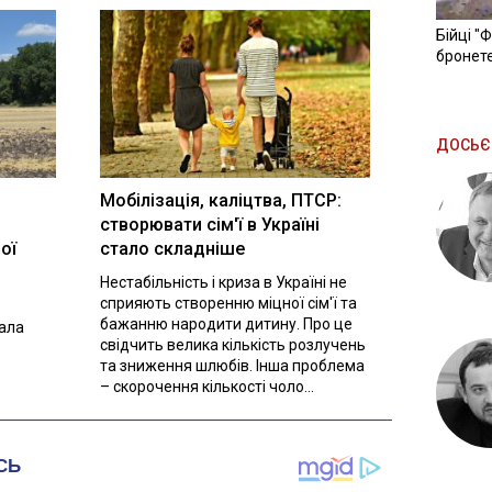
Бійці "
бронете
ДОСЬЄ
Мобілізація, каліцтва, ПТСР:
створювати сім'ї в Україні
ої
стало складніше
Нестабільність і криза в Україні не
сприяють створенню міцної сім'ї та
бажанню народити дитину. Про це
вала
свідчить велика кількість розлучень
та зниження шлюбів. Інша проблема
– скорочення кількості чоло...