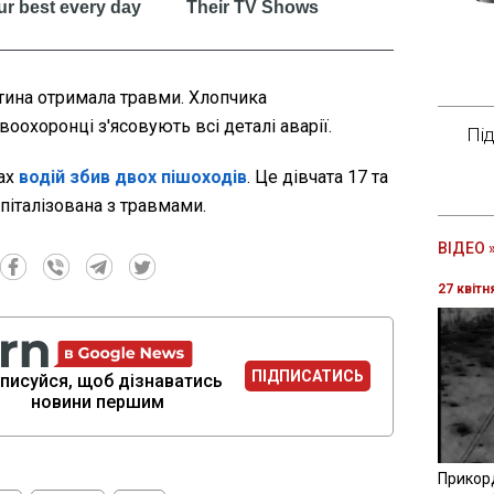
тина отримала травми. Хлопчика
воохоронці з'ясовують всі деталі аварії.
Пі
сах
водій збив двох пішоходів
. Це дівчата 17 та
спіталізована з травмами.
ВІДЕО 
27 квітн
ПІДПИСАТИСЬ
писуйся, щоб дізнаватись
новини першим
Прикор