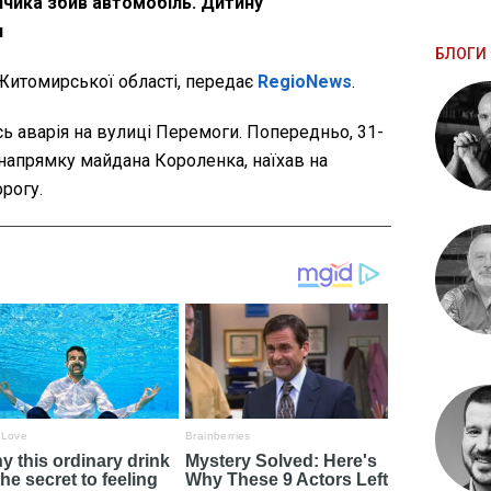
пчика збив автомобіль. Дитину
и
БЛОГИ 
Житомирської області, передає
RegioNews
.
ь аварія на вулиці Перемоги. Попередньо, 31-
у напрямку майдана Короленка, наїхав на
рогу.