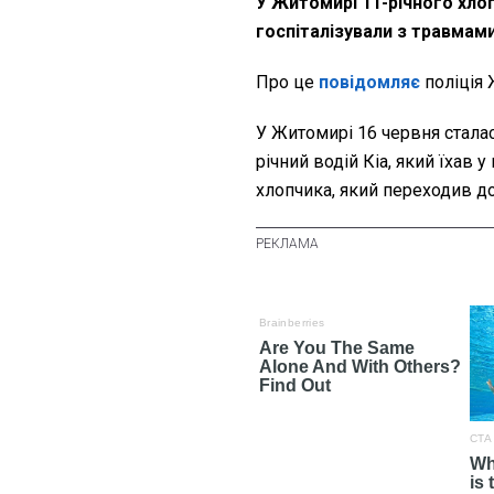
У Житомирі 11-річного хло
госпіталізували з травмам
Про це
повідомляє
поліція 
У Житомирі 16 червня сталас
річний водій Кіа, який їхав 
хлопчика, який переходив до