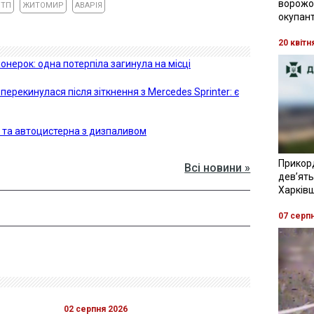
ворожої
ТП
ЖИТОМИР
АВАРІЯ
окупант
20 квітн
іонерок: одна потерпіла загинула на місці
ерекинулася після зіткнення з Mercedes Sprinter: є
с та автоцистерна з дизпаливом
Прикор
Всі новини »
девʼять
Харків
07 серп
02 серпня 2026