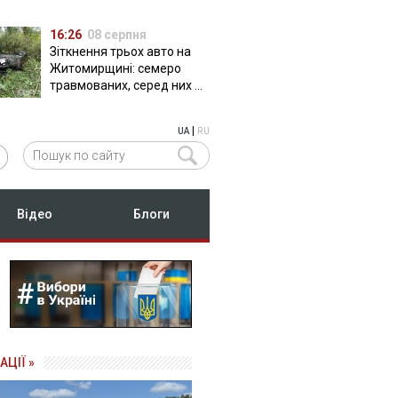
16:26
08 серпня
Зіткнення трьох авто на
Житомирщині: семеро
травмованих, серед них –
двоє дітей
|
UA
RU
Відео
Блоги
АЦІЇ »