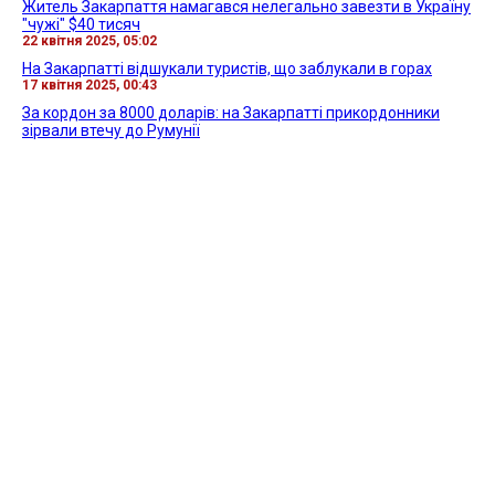
Житель Закарпаття намагався нелегально завезти в Україну
"чужі" $40 тисяч
22 квітня 2025, 05:02
На Закарпатті відшукали туристів, що заблукали в горах
17 квітня 2025, 00:43
За кордон за 8000 доларів: на Закарпатті прикордонники
зірвали втечу до Румунії
15 квітня 2025, 01:17
Всі новини »
ВІДЕО »
27 квітня 2026