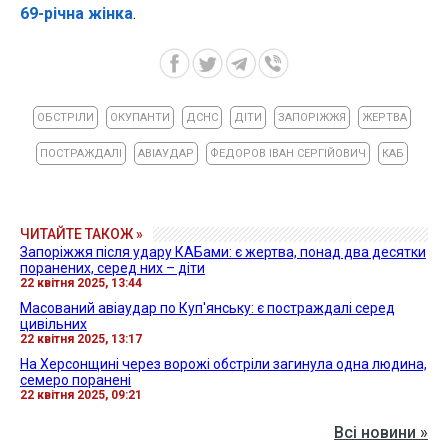
69-річна жінка
.
ОБСТРІЛИ
ОКУПАНТИ
ДСНС
ДІТИ
ЗАПОРІЖЖЯ
ЖЕРТВА
ПОСТРАЖДАЛІ
АВІАУДАР
ФЕДОРОВ ІВАН СЕРГІЙОВИЧ
КАБ
ЧИТАЙТЕ ТАКОЖ »
Запоріжжя після удару КАБами: є жертва, понад два десятки
поранених, серед них – діти
22 квітня 2025, 13:44
Масований авіаудар по Куп'янську: є постраждалі серед
цивільних
22 квітня 2025, 13:17
На Херсонщині через ворожі обстріли загинула одна людина,
семеро поранені
22 квітня 2025, 09:21
Всі новини »