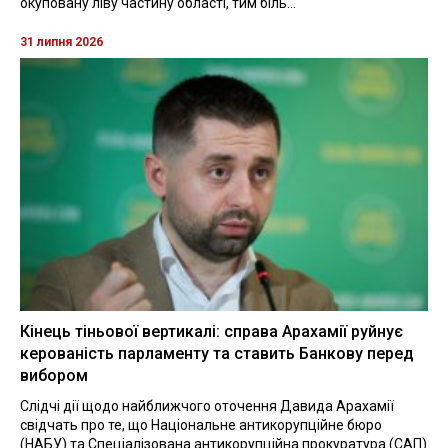
окуповану ліву частину області, тим біль...
31 липня 2026
Кінець тіньової вертикалі: справа Арахамії руйнує
керованість парламенту та ставить Банкову перед
вибором
Слідчі дії щодо найближчого оточення Давида Арахамії
свідчать про те, що Національне антикорупційне бюро
(НАБУ) та Спеціалізована антикорупційна прокуратура (САП)