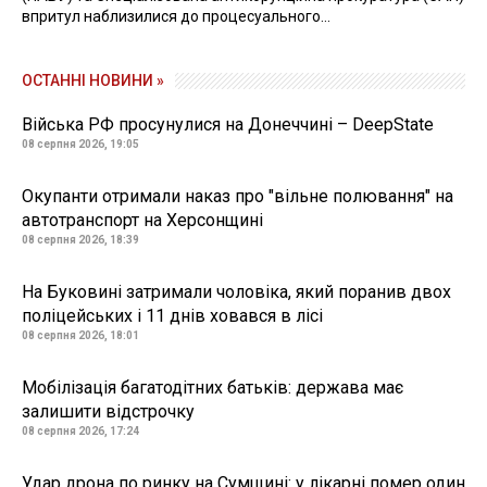
впритул наблизилися до процесуального...
ОСТАННІ НОВИНИ »
Війська РФ просунулися на Донеччині – DeepState
08 серпня 2026, 19:05
Окупанти отримали наказ про "вільне полювання" на
автотранспорт на Херсонщині
08 серпня 2026, 18:39
На Буковині затримали чоловіка, який поранив двох
поліцейських і 11 днів ховався в лісі
08 серпня 2026, 18:01
Мобілізація багатодітних батьків: держава має
залишити відстрочку
08 серпня 2026, 17:24
Удар дрона по ринку на Сумщині: у лікарні помер один