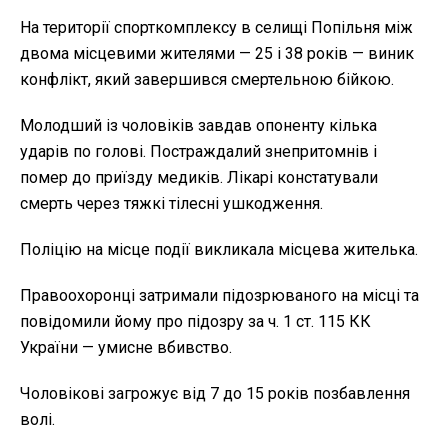
На території спорткомплексу в селищі Попільня між
двома місцевими жителями — 25 і 38 років — виник
конфлікт, який завершився смертельною бійкою.
Молодший із чоловіків завдав опоненту кілька
ударів по голові. Постраждалий знепритомнів і
помер до приїзду медиків. Лікарі констатували
смерть через тяжкі тілесні ушкодження.
Поліцію на місце події викликала місцева жителька.
Правоохоронці затримали підозрюваного на місці та
повідомили йому про підозру за ч. 1 ст. 115 КК
України — умисне вбивство.
Чоловікові загрожує від 7 до 15 років позбавлення
волі.