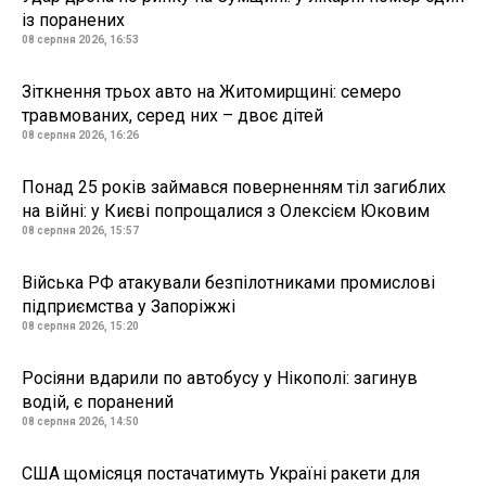
із поранених
08 серпня 2026, 16:53
Зіткнення трьох авто на Житомирщині: семеро
травмованих, серед них – двоє дітей
08 серпня 2026, 16:26
Понад 25 років займався поверненням тіл загиблих
на війні: у Києві попрощалися з Олексієм Юковим
08 серпня 2026, 15:57
Війська РФ атакували безпілотниками промислові
підприємства у Запоріжжі
08 серпня 2026, 15:20
Росіяни вдарили по автобусу у Нікополі: загинув
водій, є поранений
08 серпня 2026, 14:50
США щомісяця постачатимуть Україні ракети для