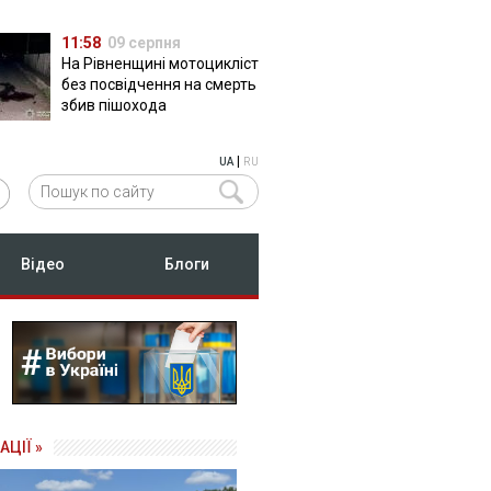
11:58
09 серпня
На Рівненщині мотоцикліст
без посвідчення на смерть
збив пішохода
|
UA
RU
Відео
Блоги
АЦІЇ »