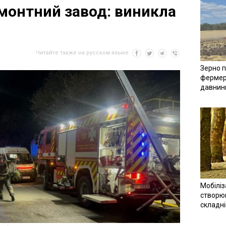
монтний завод: виникла
Читайте также на русском языке
Зерно п
фермер
давнин
Мобіліз
створюв
складн