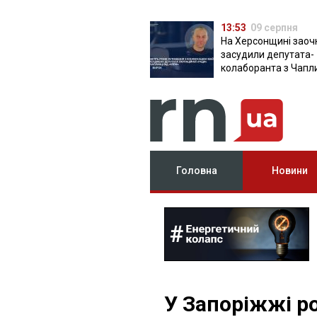
13:53
09 серпня
На Херсонщині заоч
засудили депутата-
колаборанта з Чапл
від КПРФ
Головна
Новини
У Запоріжжі р