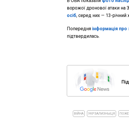
В ОВА показали
фото наслід
ворожої дронової атаки на 
осіб
, серед них — 13-річний 
Попередня
інформація про
підтвердилась.
Під
ВІЙНА
УКРЗАЛИЗНЫЦЯ
ПОЖЕ