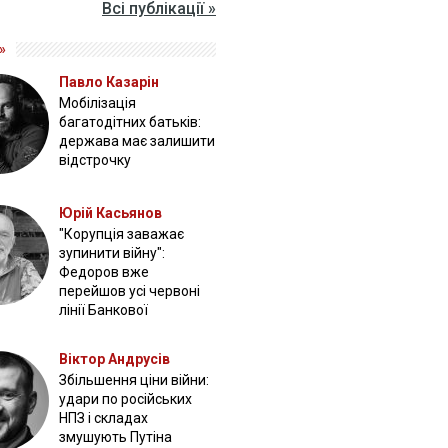
Всі публікації »
»
Павло Казарін
Мобілізація
багатодітних батьків:
держава має залишити
відстрочку
Юрій Касьянов
"Корупція заважає
зупинити війну":
Федоров вже
перейшов усі червоні
лінії Банкової
Віктор Андрусів
Збільшення ціни війни:
удари по російських
НПЗ і складах
змушують Путіна