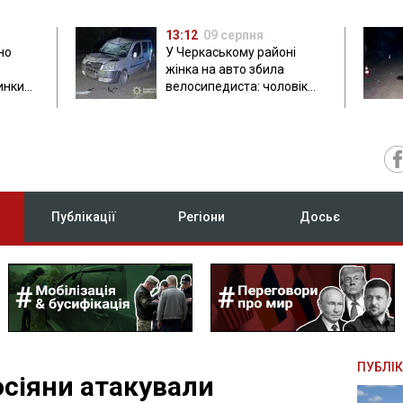
13:12
09 серпня
но
У Черкаському районі
жінка на авто збила
инки
велосипедиста: чоловік
загинув на місці
Публікації
Регіони
Досьє
ПУБЛІК
осіяни атакували