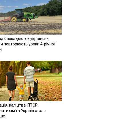
ід блокадою: як українські
и повторюють уроки 4-річної
и
ація, каліцтва, ПТСР:
ати сім'ї в Україні стало
іше