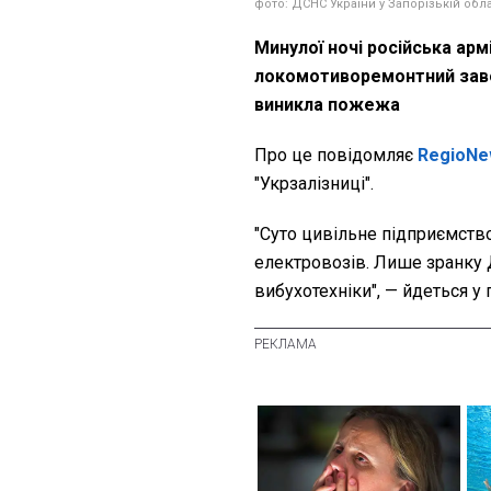
фото: ДСНС України у Запорізькій обла
Минулої ночі російська ар
локомотиворемонтний завод
виникла пожежа
Про це повідомляє
RegioNe
"Укрзалізниці".
"Суто цивільне підприємство
електровозів. Лише зранку
вибухотехніки", — йдеться у