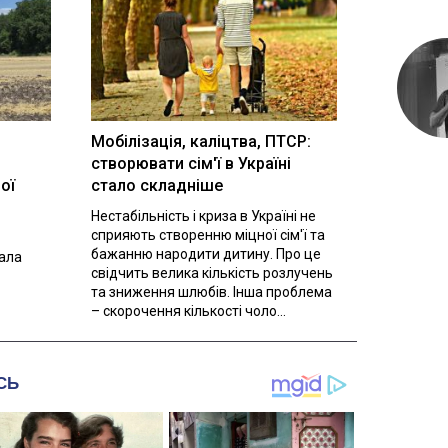
Мобілізація, каліцтва, ПТСР:
створювати сім'ї в Україні
ої
стало складніше
Нестабільність і криза в Україні не
сприяють створенню міцної сім'ї та
бажанню народити дитину. Про це
вала
свідчить велика кількість розлучень
та зниження шлюбів. Інша проблема
– скорочення кількості чоло...