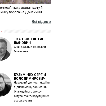
Фенікса" ліквідували піхоту й
хніку ворога на Донеччині
Всі відео »
 »
ТКАЧ КОСТЯНТИН
ІВАНОВИЧ
Скандальний одеський
бізнесмен
КУЗЬМІНИХ СЕРГІЙ
ВОЛОДИМИРОВИЧ
Народний депутат України,
підприємець, засновник
благодійного фонду.
Фігурант антикорупційних
розслідувань