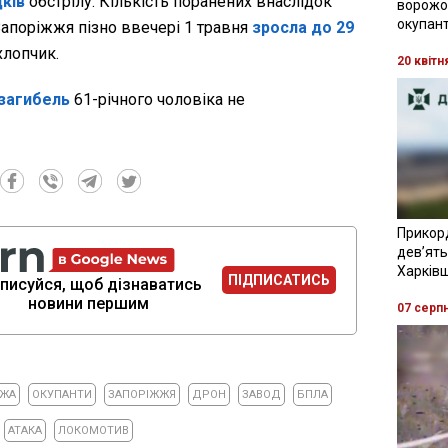
ків
обстрілу. Кількість поранених внаслідок
ворожої
окупант
Запоріжжя пізно ввечері 1 травня
зросла до 29
хлопчик.
20 квітн
 загибель
61-річного чоловіка не
Прикор
девʼять
Харків
ПІДПИСАТИСЬ
писуйся, щоб дізнаватись
новини першим
07 серп
ЖА
ОКУПАНТИ
ЗАПОРІЖЖЯ
ДРОН
ЗАВОД
БПЛА
АТАКА
ЛОКОМОТИВ