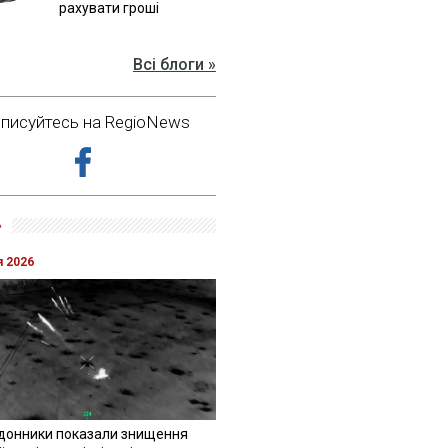
рахувати гроші
Всі блоги »
дписуйтесь на RegioNews
»
я 2026
донники показали знищення