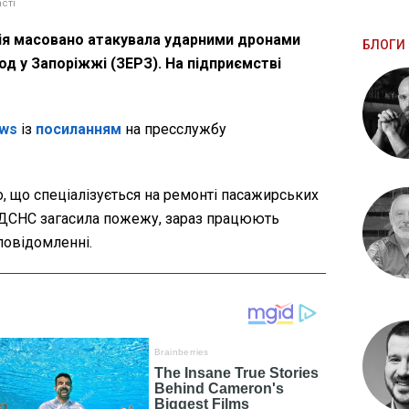
сті
мія масовано атакувала ударними дронами
БЛОГИ 
 у Запоріжжі (ЗЕРЗ). На підприємстві
ws
із
посиланням
на пресслужбу
, що спеціалізується на ремонті пасажирських
 ДСНС загасила пожежу, зараз працюють
 повідомленні.