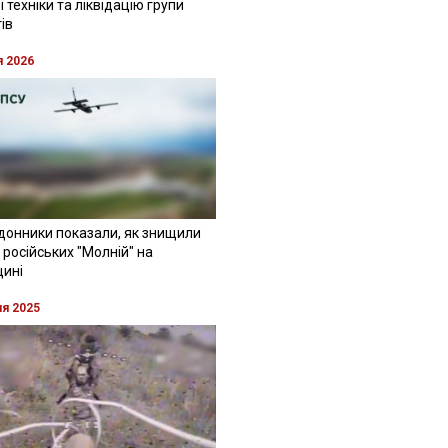
 техніки та ліквідацію групи
ів
я 2026
донники показали, як знищили
 російських "Молній" на
щині
ня 2025