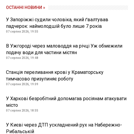
ОСТАННІ НОВИНИ »
У Запоріжжі судили чоловіка, який ґвалтував
падчерок: наймолодшій було лише 7 років
07 серпня 2026, 19:55
В Ужгороді через маловоддя на річці Уж обмежили
подачу води для частини містян
07 серпня 2026, 19:48
Станція переливання крові у Краматорську
тимчасово призупиняє роботу
07 серпня 2026, 19:09
У Харкові безробітний допомагав росіянам атакувати
місто
07 серпня 2026, 18:55
У Києві через ДТП ускладнений рух на Набережно-
Рибальській