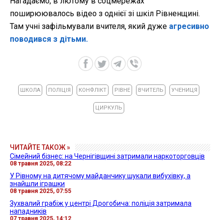
Нагадаємо, в лютому в соцмережах
поширюювалось відео з однієї зі шкіл Рівненщині.
Там учні зафільмували вчителя, який дуже
агресивно
поводився з дітьми.
ШКОЛА
ПОЛІЦІЯ
КОНФЛІКТ
РІВНЕ
ВЧИТЕЛЬ
УЧЕНИЦЯ
ЦИРКУЛЬ
ЧИТАЙТЕ ТАКОЖ »
Сімейний бізнес: на Чернігівщині затримали наркоторговців
08 травня 2025, 08:22
У Рівному на дитячому майданчику шукали вибухівку, а
знайшли іграшки
08 травня 2025, 07:55
Зухвалий грабіж у центрі Дрогобича: поліція затримала
нападників
07 травня 2025, 14:12