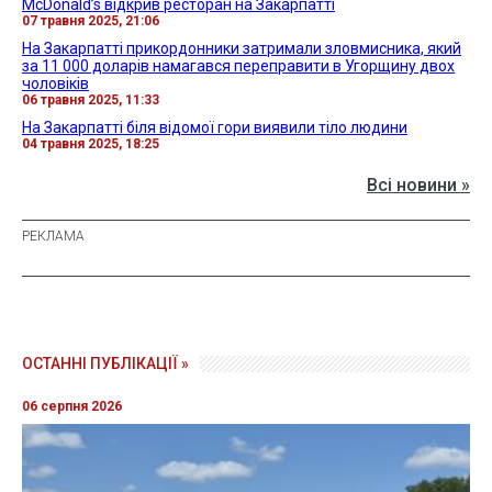
McDonald’s відкрив ресторан на Закарпатті
07 травня 2025, 21:06
На Закарпатті прикордонники затримали зловмисника, який
за 11 000 доларів намагався переправити в Угорщину двох
чоловіків
06 травня 2025, 11:33
На Закарпатті біля відомої гори виявили тіло людини
04 травня 2025, 18:25
Всі новини »
ОСТАННІ ПУБЛІКАЦІЇ »
06 серпня 2026