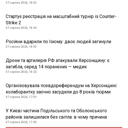
07 серпня 2026, 18:53
Стартує реєстрація на масштабний турнір із Counter-
Strike 2
07 серпня 2026, 18:44
Росіяни вдарили по Ізюму: двоє людей загинули
07 серпня 2026, 18:30
Дрони та артилерія РФ атакували Херсонщину: є
загибла, серед 14 поранених — медик
07 серпня 2026, 18:22
Організовувала псевдореферендум на Херсонщині:
колаборантку заочно засудили до 8 років тюрми
07 серпня 2026, 17:59
У Києві частина Подільського та Оболонського
районів залишилася без світла: в чому причина
07 серпня 2026, 17:43