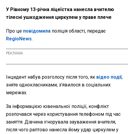
У Рівному 13-річна ліцеїстка нанесла вчителю
тілесні ушкодження циркулем у праве плече
Про це
повідомила
поліція області, передає
RegioNews
.
Інцидент набув розголосу після того, як
відео події
,
зняте однокласниками, з'явилося в соціальних
мережах.
За інформацією ювенальної поліції, конфлікт
розпочався через користування телефоном під час
заняття. Дівчина ігнорувала зауваження вчителя,
після чого раптово нанесла йому удар циркулем у