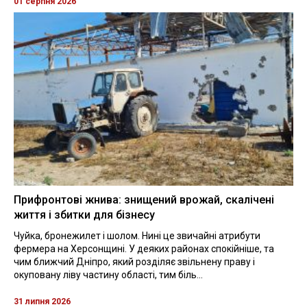
01 серпня 2026
Прифронтові жнива: знищений врожай, скалічені
життя і збитки для бізнесу
Чуйка, бронежилет і шолом. Нині це звичайні атрибути
фермера на Херсонщині. У деяких районах спокійніше, та
чим ближчий Дніпро, який розділяє звільнену праву і
окуповану ліву частину області, тим біль...
31 липня 2026