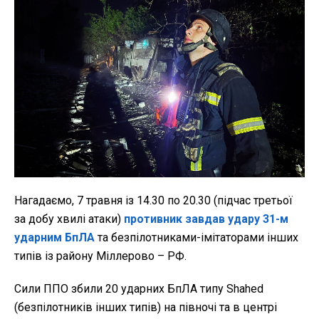
Нагадаємо, 7 травня із 14.30 по 20.30 (підчас третьої
за добу хвилі атаки)
противник завдав удару 31-м
ударним БпЛА
та безпілотниками-імітаторами інших
типів із району Міллерово – РФ.
Сили ППО збили 20 ударних БпЛА типу Shahed
(безпілотників інших типів) на півночі та в центрі