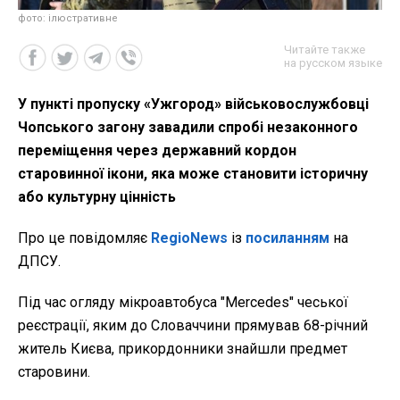
фото: ілюстративне
Читайте также
на русском языке
У пункті пропуску «Ужгород» військовослужбовці
Чопського загону завадили спробі незаконного
переміщення через державний кордон
старовинної ікони, яка може становити історичну
або культурну цінність
Про це повідомляє
RegioNews
із
посиланням
на
ДПСУ.
Під час огляду мікроавтобуса "Mercedes" чеської
реєстрації, яким до Словаччини прямував 68-річний
житель Києва, прикордонники знайшли предмет
старовини.