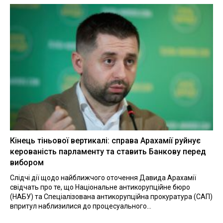
Кінець тіньової вертикалі: справа Арахамії руйнує
керованість парламенту та ставить Банкову перед
вибором
Слідчі дії щодо найближчого оточення Давида Арахамії
свідчать про те, що Національне антикорупційне бюро
(НАБУ) та Спеціалізована антикорупційна прокуратура (САП)
впритул наблизилися до процесуального...