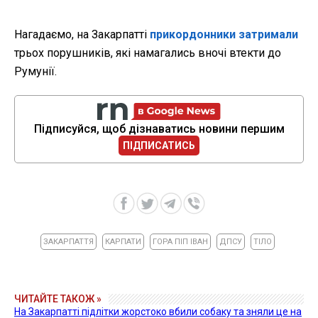
Нагадаємо, на Закарпатті
прикордонники затримали
трьох порушників, які намагались вночі втекти до
Румунії.
Підписуйся, щоб дізнаватись новини першим
ПІДПИСАТИСЬ
ЗАКАРПАТТЯ
КАРПАТИ
ГОРА ПІП ІВАН
ДПСУ
ТІЛО
ЧИТАЙТЕ ТАКОЖ »
На Закарпатті підлітки жорстоко вбили собаку та зняли це на