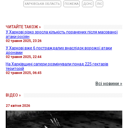
ХАРКІВСЬКА ОБЛАСТЬ
ПОЖЕЖА
ДСНС
ЛІС
ЧИТАЙТЕ ТАКОЖ »
У Харкові різко зросла кількість поранених після масованої
атаки росіян
02 травня 2025, 23:26
У Харкові вже 6 постраждалих внаслідок ворожої атаки
дронами
02 травня 2025, 22:44
На Харківщині сапери розмінували понад 225 гектарів
територій
02 травня 2025, 06:45
Всі новини »
ВІДЕО »
27 квітня 2026