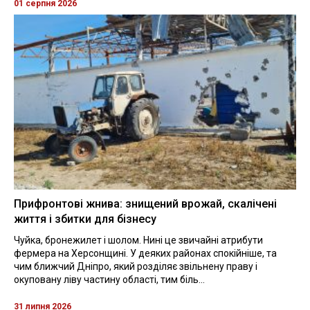
01 серпня 2026
Прифронтові жнива: знищений врожай, скалічені
життя і збитки для бізнесу
Чуйка, бронежилет і шолом. Нині це звичайні атрибути
фермера на Херсонщині. У деяких районах спокійніше, та
чим ближчий Дніпро, який розділяє звільнену праву і
окуповану ліву частину області, тим біль...
31 липня 2026