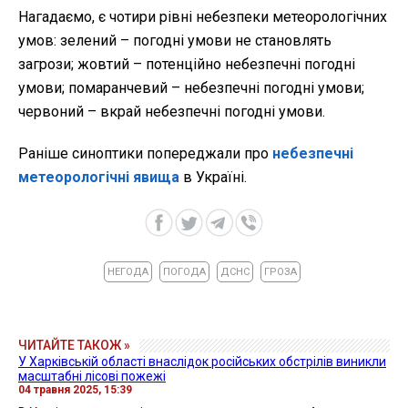
Нагадаємо, є чотири рівні небезпеки метеорологічних
умов: зелений – погодні умови не становлять
загрози; жовтий – потенційно небезпечні погодні
умови; помаранчевий – небезпечні погодні умови;
червоний – вкрай небезпечні погодні умови.
Раніше синоптики попереджали про
небезпечні
метеорологічні явища
в Україні.
НЕГОДА
ПОГОДА
ДСНС
ГРОЗА
ЧИТАЙТЕ ТАКОЖ »
У Харківській області внаслідок російських обстрілів виникли
масштабні лісові пожежі
04 травня 2025, 15:39