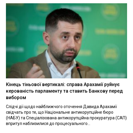
Кінець тіньової вертикалі: справа Арахамії руйнує
керованість парламенту та ставить Банкову перед
вибором
Слідчі дії щодо найближчого оточення Давида Арахамії
свідчать про те, що Національне антикорупційне бюро
(НАБУ) та Спеціалізована антикорупційна прокуратура (САП)
впритул наблизилися до процесуального...