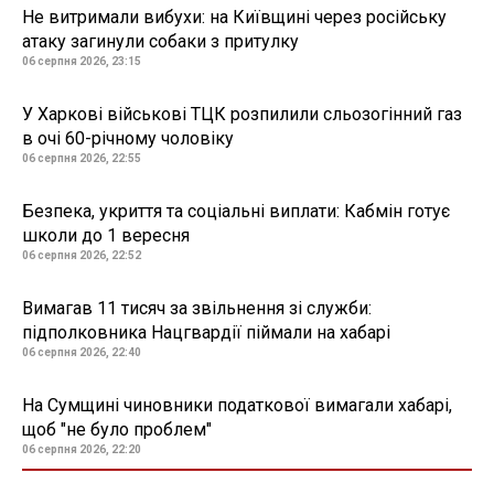
Не витримали вибухи: на Київщині через російську
атаку загинули собаки з притулку
06 серпня 2026, 23:15
У Харкові військові ТЦК розпилили сльозогінний газ
в очі 60-річному чоловіку
06 серпня 2026, 22:55
Безпека, укриття та соціальні виплати: Кабмін готує
школи до 1 вересня
06 серпня 2026, 22:52
Вимагав 11 тисяч за звільнення зі служби:
підполковника Нацгвардії піймали на хабарі
06 серпня 2026, 22:40
На Сумщині чиновники податкової вимагали хабарі,
щоб "не було проблем"
06 серпня 2026, 22:20