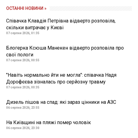
ОСТАННІ НОВИНИ »
Співачка Клавдія Петрівна відверто розповіла,
скільки витрачає у Києві
07 серпня 2026, 01:35
Блогерка Ксюша Манекен відверто розповіла про
свої пологи
07 серпня 2026, 00:55
"Навіть нормально йти не могла": співачка Надя
Дорофєєва зізналась про серйозну травму
07 серпня 2026, 00:35
Дизель пішов на спад: які зараз цінники на АЗС
06 серпня 2026, 23:55
На Київщині на пляжі помер чоловік
06 серпня 2026, 23:30