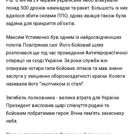
РФ. В ніч на 29 червня українське небо атакували
понад 500 дронів-камікадзе та ракет. Більшість із них
вдалося збити силами ППО, однак авіація також була
задіяна для прикриття об'єктів.
Максим Устименко був одним із найдосвідченіших
пілотів Повітряних сил. Його бойовий шлях
розпочався ще під час проведення Антитерористичної
операції на сході України. За роки служби він
опанував чотири типи бойових літаків та мав значні
заслуги у зміцненні обороноздатності країни. Колеги
називали його "льотчиком зі сталі".
Загибель полковника - велика втрата для України.
Президент висловив щирі співчуття родині та
бойовим побратимам героя. Вічна пам’ять захиснику
неба.