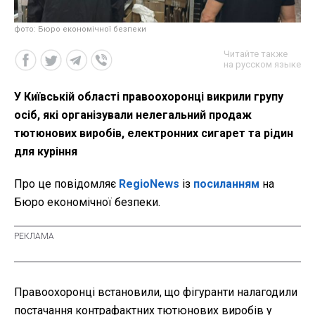
фото: Бюро економічної безпеки
Читайте также
на русском языке
У Київській області правоохоронці викрили групу
осіб, які організували нелегальний продаж
тютюнових виробів, електронних сигарет та рідин
для куріння
Про це повідомляє
RegioNews
із
посиланням
на
Бюро економічної безпеки.
Правоохоронці встановили, що фігуранти налагодили
постачання контрафактних тютюнових виробів у