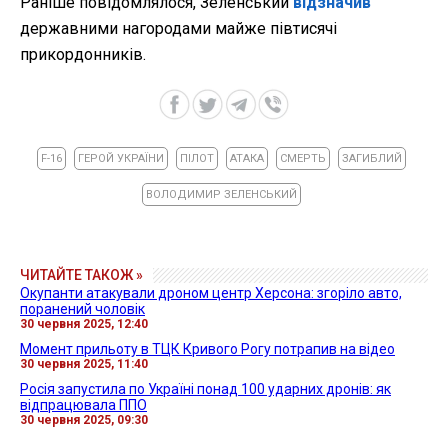
Раніше повідомлялося, Зеленський
відзначив
державними нагородами майже півтисячі
прикордонників.
F-16
ГЕРОЙ УКРАЇНИ
ПІЛОТ
АТАКА
СМЕРТЬ
ЗАГИБЛИЙ
ВОЛОДИМИР ЗЕЛЕНСЬКИЙ
ЧИТАЙТЕ ТАКОЖ »
Окупанти атакували дроном центр Херсона: згоріло авто,
поранений чоловік
30 червня 2025, 12:40
Момент прильоту в ТЦК Кривого Рогу потрапив на відео
30 червня 2025, 11:40
Росія запустила по Україні понад 100 ударних дронів: як
відпрацювала ППО
30 червня 2025, 09:30