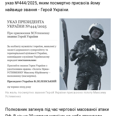
указ №444/2025, яким посмертно присвоїв йому
найвище звання - Герой України.
На жаль посмертно звання Герой України присвоєно пілоту Максиму
Устименко
Полковник загинув під час чергової масованої атаки