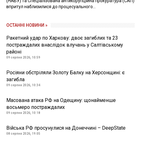
(НАБУ) та Спеціалізована антикорупційна прокуратура (САП)
впритул наблизилися до процесуального...
ОСТАННІ НОВИНИ »
Ракетний удар по Харкову: двоє загиблих та 23
постраждалих внаслідок влучань у Салтівському
районі
09 серпня 2026, 10:59
Росіяни обстріляли Золоту Балку на Херсонщині: є
загибла
09 серпня 2026, 10:34
Масована атака РФ на Одещину: щонайменше
восьмеро постраждалих
09 серпня 2026, 10:18
Війська РФ просунулися на Донеччині – DeepState
08 серпня 2026, 19:05