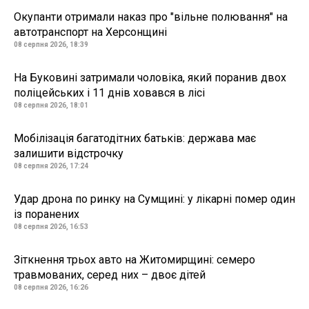
Окупанти отримали наказ про "вільне полювання" на
автотранспорт на Херсонщині
08 серпня 2026, 18:39
На Буковині затримали чоловіка, який поранив двох
поліцейських і 11 днів ховався в лісі
08 серпня 2026, 18:01
Мобілізація багатодітних батьків: держава має
залишити відстрочку
08 серпня 2026, 17:24
Удар дрона по ринку на Сумщині: у лікарні помер один
із поранених
08 серпня 2026, 16:53
Зіткнення трьох авто на Житомирщині: семеро
травмованих, серед них – двоє дітей
08 серпня 2026, 16:26