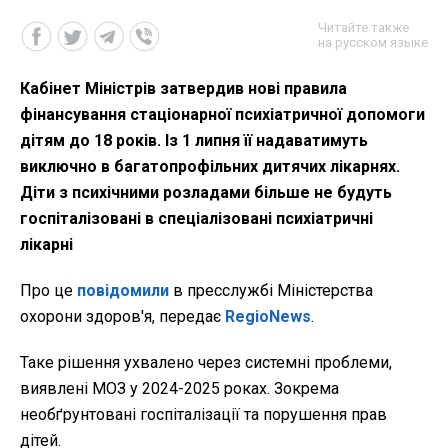
Читайте также
на русском языке
Кабінет Міністрів затвердив нові правила
фінансування стаціонарної психіатричної допомоги
дітям до 18 років. Із 1 липня її надаватимуть
виключно в багатопрофільних дитячих лікарнях.
Діти з психічними розладами більше не будуть
госпіталізовані в спеціалізовані психіатричні
лікарні
Про це
повідомили
в пресслужбі Міністерства
охорони здоров'я, передає
RegioNews
.
Таке рішення ухвалено через системні проблеми,
виявлені МОЗ у 2024-2025 роках. Зокрема
необґрунтовані госпіталізації та порушення прав
дітей.