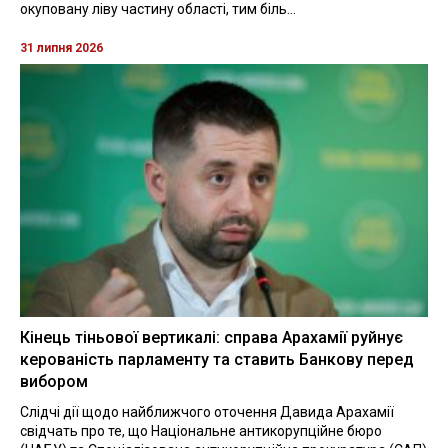
окуповану ліву частину області, тим біль...
31 липня 2026
Кінець тіньової вертикалі: справа Арахамії руйнує
керованість парламенту та ставить Банкову перед
вибором
Слідчі дії щодо найближчого оточення Давида Арахамії
свідчать про те, що Національне антикорупційне бюро