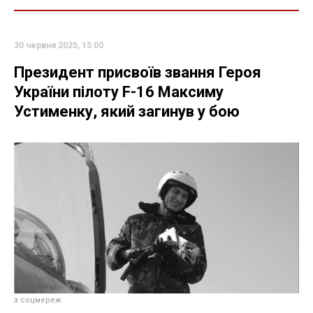
30 червня 2025, 15:00
Президент присвоїв звання Героя
України пілоту F-16 Максиму
Устименку, який загинув у бою
з соцмереж