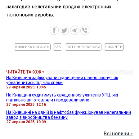
налагодив нелегальний продаж електронних
тютюнових виробів.
КИЇВСЬКА ОБЛАСТЬ
БЕБ
ТЮТЮНОВІ ВИРОБИ
СИГАРЕТИ
ЧИТАЙТЕ ТАКОЖ »
На Київщині зафіксували підвищений рівень озону - як
убезпечитись під час спеки
29 червня 2025, 13:45
На Київщині судитимуть священнослужителів УПЦ, які
підпільно виготовляли і продавали вино
27 червня 2025, 12:16
На Київщині на одній із нафтобаз функціонував нелегальний
завод з виробництва бензину
27 червня 2025, 10:39
Всі новини »