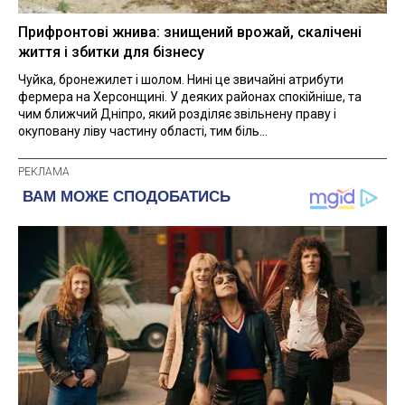
Прифронтові жнива: знищений врожай, скалічені
життя і збитки для бізнесу
Чуйка, бронежилет і шолом. Нині це звичайні атрибути
фермера на Херсонщині. У деяких районах спокійніше, та
чим ближчий Дніпро, який розділяє звільнену праву і
окуповану ліву частину області, тим біль...