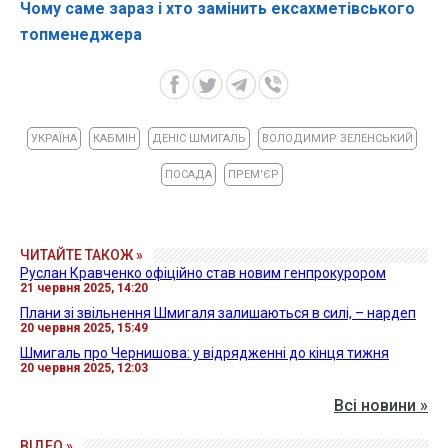
Чому саме зараз і хто замінить ексахметівського
топменеджера
УКРАЇНА
КАБМІН
ДЕНІС ШМИГАЛЬ
ВОЛОДИМИР ЗЕЛЕНСЬКИЙ
ПОСАДА
ПРЕМ'ЄР
ЧИТАЙТЕ ТАКОЖ »
Руслан Кравченко офіційно став новим генпрокурором
21 червня 2025, 14:20
Плани зі звільнення Шмигаля залишаються в силі, – нардеп
20 червня 2025, 15:49
Шмигаль про Чернишова: у відрядженні до кінця тижня
20 червня 2025, 12:03
Всі новини »
ВІДЕО »