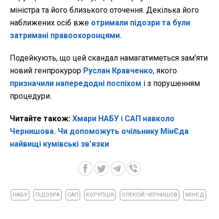
міністра та його близького оточення. Декілька його
наближених осіб вже
отримали підозри та були
затримані правоохоронцями.
Подейкують, що цей скандал намагатиметься зам'яти
новий генпрокурор
Руслан Кравченко
, якого
призначили напередодні поспіхом
і з порушенням
процедури.
Читайте також:
Хмари НАБУ і САП навколо
Чернишова. Чи допоможуть очільнику МінЄда
найвищі кумівські зв'язки
НАБУ
ПІДОЗРА
САП
КОРУПЦІЯ
ОЛЕКСІЙ ЧЕРНИШОВ
МІНЄД