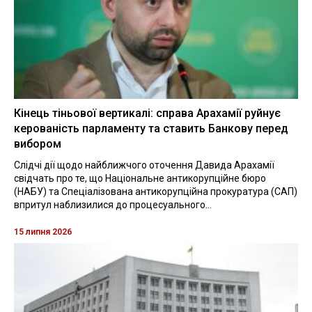
Кінець тіньової вертикалі: справа Арахамії руйнує
керованість парламенту та ставить Банкову перед
вибором
Слідчі дії щодо найближчого оточення Давида Арахамії
свідчать про те, що Національне антикорупційне бюро
(НАБУ) та Спеціалізована антикорупційна прокуратура (САП)
впритул наблизилися до процесуального...
15 липня 2026