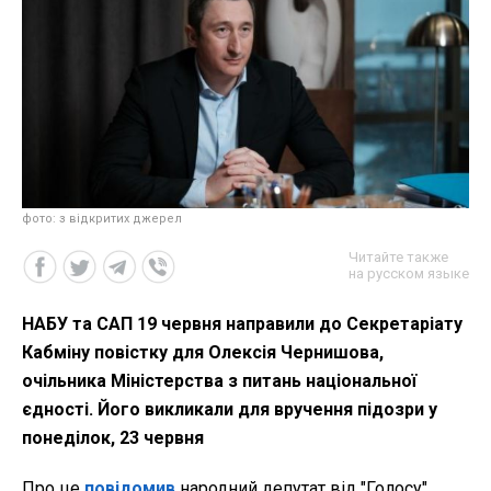
фото: з відкритих джерел
Читайте также
на русском языке
НАБУ та САП 19 червня направили до Секретаріату
Кабміну повістку для Олексія Чернишова,
очільника Міністерства з питань національної
єдності. Його викликали для вручення підозри у
понеділок, 23 червня
Про це
повідомив
народний депутат від "Голосу"