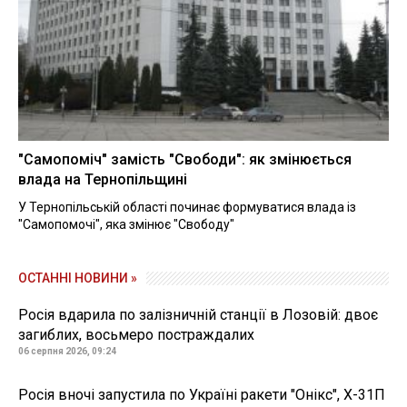
"Самопоміч" замість "Свободи": як змінюється
влада на Тернопільщині
У Тернопільській області починає формуватися влада із
"Самопомочі", яка змінює "Свободу"
ОСТАННІ НОВИНИ »
Росія вдарила по залізничній станції в Лозовій: двоє
загиблих, восьмеро постраждалих
06 серпня 2026, 09:24
Росія вночі запустила по Україні ракети "Онікс", Х-31П