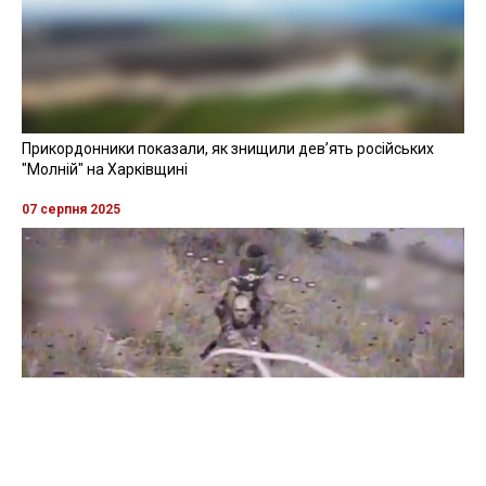
Прикордонники показали, як знищили девʼять російських
"Молній" на Харківщині
07 серпня 2025
Бійці "Фенікса" ліквідували піхоту й бронетехніку ворога на