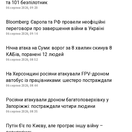
та 101 безпілотник
06 серпня 2026, 09:20
Bloomberg: Європа та РФ провели неофіційні
переговори про завершення війни в Україні
06 серпня 2026, 09:14
Нічна атака на Суми: ворог за 8 хвилин скинув 8
КАБів, поранені 12 людей
06 серпня 2026, 08:52
На Херсонщині росіяни атакували FPV-дроном
автобус із працівниками: шестеро постраждали
06 серпня 2026, 08:44
Росіяни атакували дроном багатоповерхівку у
Запоріжжі: постраждали чотири людини
06 серпня 2026, 08:35
Путін б'є по Києву, але програє іншу війну –