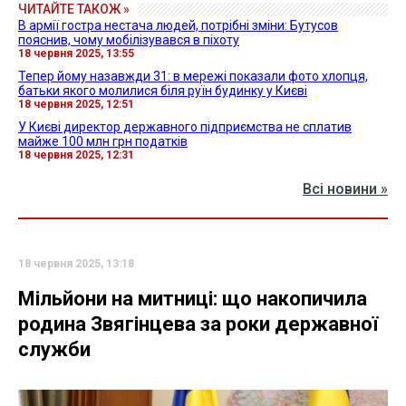
ЧИТАЙТЕ ТАКОЖ »
В армії гостра нестача людей, потрібні зміни: Бутусов
пояснив, чому мобілізувався в піхоту
18 червня 2025, 13:55
Тепер йому назавжди 31: в мережі показали фото хлопця,
батьки якого молилися біля руїн будинку у Києві
18 червня 2025, 12:51
У Києві директор державного підприємства не сплатив
майже 100 млн грн податків
18 червня 2025, 12:31
Всі новини »
18 червня 2025, 13:18
Мільйони на митниці: що накопичила
родина Звягінцева за роки державної
служби