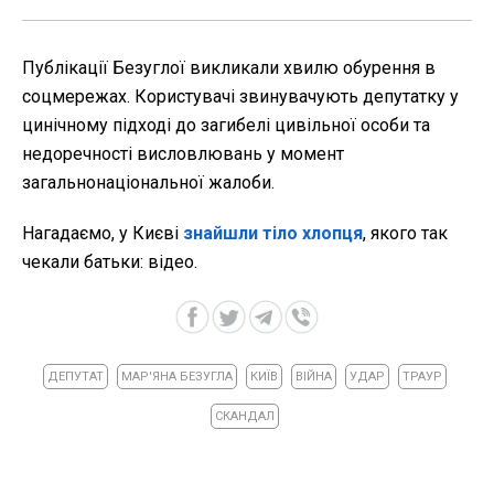
Публікації Безуглої викликали хвилю обурення в
соцмережах. Користувачі звинувачують депутатку у
цинічному підході до загибелі цивільної особи та
недоречності висловлювань у момент
загальнонаціональної жалоби.
Нагадаємо, у Києві
знайшли тіло хлопця
, якого так
чекали батьки: відео.
ДЕПУТАТ
МАР'ЯНА БЕЗУГЛА
КИЇВ
ВІЙНА
УДАР
ТРАУР
СКАНДАЛ