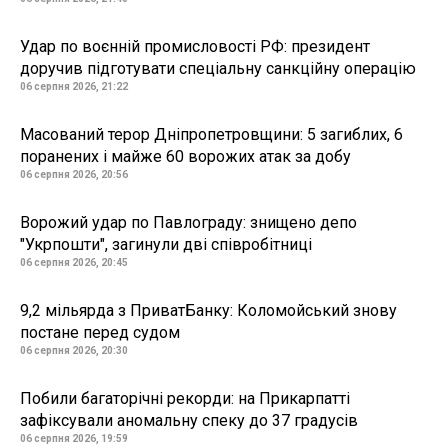
Удар по воєнній промисловості РФ: президент
доручив підготувати спеціальну санкційну операцію
06 серпня 2026, 21:22
Масований терор Дніпропетровщини: 5 загиблих, 6
поранених і майже 60 ворожих атак за добу
06 серпня 2026, 20:56
Ворожий удар по Павлограду: знищено депо
"Укрпошти", загинули дві співробітниці
06 серпня 2026, 20:45
9,2 мільярда з ПриватБанку: Коломойський знову
постане перед судом
06 серпня 2026, 20:30
Побили багаторічні рекорди: на Прикарпатті
зафіксували аномальну спеку до 37 градусів
06 серпня 2026, 19:59