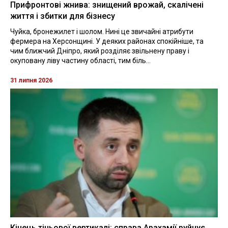
Прифронтові жнива: знищений врожай, скалічені
життя і збитки для бізнесу
Чуйка, бронежилет і шолом. Нині це звичайні атрибути
фермера на Херсонщині. У деяких районах спокійніше, та
чим ближчий Дніпро, який розділяє звільнену праву і
окуповану ліву частину області, тим біль...
31 липня 2026
Кінець тіньової вертикалі: справа Арахамії руйнує