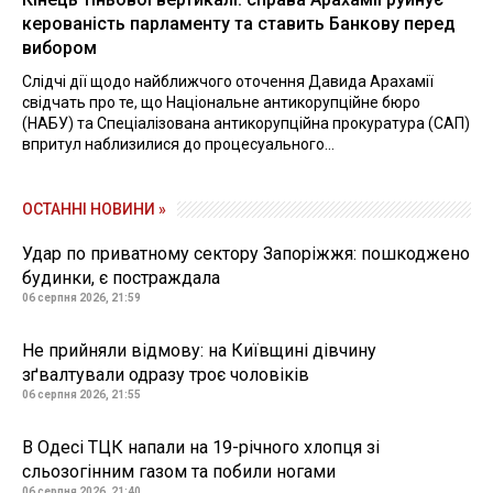
керованість парламенту та ставить Банкову перед
вибором
Слідчі дії щодо найближчого оточення Давида Арахамії
свідчать про те, що Національне антикорупційне бюро
(НАБУ) та Спеціалізована антикорупційна прокуратура (САП)
впритул наблизилися до процесуального...
ОСТАННІ НОВИНИ »
Удар по приватному сектору Запоріжжя: пошкоджено
будинки, є постраждала
06 серпня 2026, 21:59
Не прийняли відмову: на Київщині дівчину
зґвалтували одразу троє чоловіків
06 серпня 2026, 21:55
В Одесі ТЦК напали на 19-річного хлопця зі
сльозогінним газом та побили ногами
06 серпня 2026, 21:40