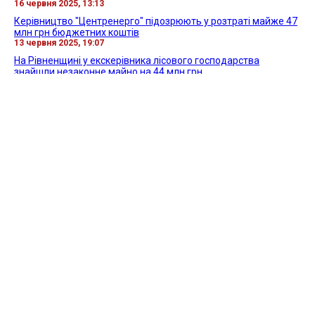
16 червня 2025, 13:13
Керівництво "Центренерго" підозрюють у розтраті майже 47
млн грн бюджетних коштів
13 червня 2025, 19:07
На Рівненщині у екскерівника лісового господарства
знайшли незаконне майно на 44 млн грн
13 червня 2025, 16:16
Всі новини »
ВІДЕО »
27 квітня 2026