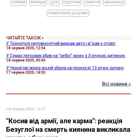
УКРАЇНА
ФРАНЦІЯ
ДТП
ПІДЛІТКИ
ЛІКАРНЯ
ЗАЛІЗНИЦЯ
ПОВЕРНЕННЯ ДОДОМУ
ЧИТАЙТЕ ТАКОЖ »
У Тернополі неповнолітній викрав авто і в'їхав у стовп
18 червня 2025, 12:54
У Сумах легковик збив на "зебрі" жінку з 3-річною дитиною
18 червня 2025, 05:40
У Чернігові жінка-водій збила на переході 13-річну дитину
17 червня 2025, 18:55
Всі новини »
18 червня 2025, 13:37
"Косив від армії, але карма": реакція
Безуглої на смерть киянина викликала