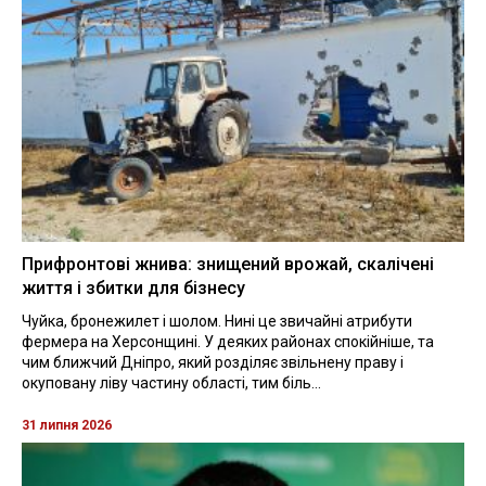
Прифронтові жнива: знищений врожай, скалічені
життя і збитки для бізнесу
Чуйка, бронежилет і шолом. Нині це звичайні атрибути
фермера на Херсонщині. У деяких районах спокійніше, та
чим ближчий Дніпро, який розділяє звільнену праву і
окуповану ліву частину області, тим біль...
31 липня 2026