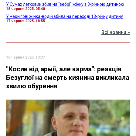
У Сумах легковик збив на "зебрі" жінку з 3-річною дитиною
18 червня 2025, 05:40
У Чернігові жінка-водій збила на переході 13-річну дитину
17 червня 2025, 18:55
Всі новини »
18 червня 2025, 13:37
"Косив від армії, але карма": реакція
Безуглої на смерть киянина викликала
хвилю обурення