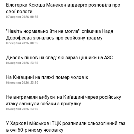
Блогерка Ксюша Манекен відверто розповіла про
свої пологи
07 серпня 2026, 00:55
"Навіть нормально йти не могла": співачка Надя
Дорофєєва зізналась про серйозну травму
07 серпня 2026, 00:35
Дизель пішов на спад: які зараз цінники на АЗС
06 серпня 2026, 23:55
На Київщині на пляжі помер чоловік
06 серпня 2026, 23:30
Не витримали вибухи: на Київщині через російську
атаку загинули собаки з притулку
06 серпня 2026, 23:15
У Харкові військові ТЦК розпилили сльозогінний газ
в очі 60-річному чоловіку