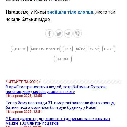
Нагадаємо, у Києві
знайшли тіло хлопця
, якого так
чекали батьки: відео.
ДЕПУТАТ
МАР'ЯНА БЕЗУГЛА
КИЇВ
ВІЙНА
УДАР
ТРАУР
СКАНДАЛ
ЧИТАЙТЕ ТАКОЖ »
В армії гостра нестача людей, потрібні зміни: Бутусов
пояснив, чому мобілізувався в піхоту
18 червня 2025, 13:55
Тепер йому назавжди 31: в мережі показали фото хлопця,
батьки якого молилися біля руїн будинку у Києві
18 червня 2025, 12:51
У Києві директор державного підприємства не сплатив
майже 100 млн грн податків