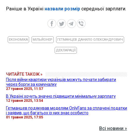
Раніше в Україні
назвали розмір
середньої зарплати.
ЕКОНОМІКА
МІЛЬЙОНЕР
ГЕТМАНЦЕВ ДАНИЛО ОЛЕКСАНДРОВИЧ
ДЕКЛАРАЦЇЇ
ЧИТАЙТЕ ТАКОЖ »
Після війни квартири українців можуть почати забирати
через борги за комуналку
27 травня 2025, 11:57
В Україні хочуть значно підвищити мінімальну зарплату
12 травня 2025, 13:54
Гетманцев подякував моделям OnlyFans за сплачені податки
і заявив, що багатьох із них знає особисто
01 травня 2025, 17:05
Всі новини »