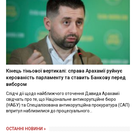
Кінець тіньової вертикалі: справа Арахамії руйнує
керованість парламенту та ставить Банкову перед
вибором
Слідчі дії щодо найближчого оточення Давида Арахамії
свідчать про те, що Національне антикорупційне бюро
(НАБУ) та Спеціалізована антикорупційна прокуратура (САП)
впритул наблизилися до процесуального...
ОСТАННІ НОВИНИ »