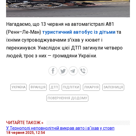
Нагадаємо, що 13 червня на автомагістралі A81
(Ренн–Ле‑Ман)
туристичний автобус із дітьми
та
їхніми супроводжувачами з'їхав у кювет і
перекинувся. Унаслідок цієї ДТП загинули четверо
людей, троє з них — громадяни України.
УКРАЇНА
ФРАНЦІЯ
ДТП
ПІДЛІТКИ
ЛІКАРНЯ
ЗАЛІЗНИЦЯ
ПОВЕРНЕННЯ ДОДОМУ
ЧИТАЙТЕ ТАКОЖ »
У Тернополі неповнолітній викрав авто і в'їхав у стовп
18 червня 2025, 12:54